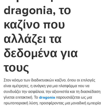
dragonia, το
καζίνο που
αλλάζει τα
δεδομένα για
τους
Στον κόσμο των διαδικτυακών καζίνο, όπου οι επιλογές
είναι αμέτρητες, η ανάγκη για μια πλατφόρμα που να
συνδυάζει την ασφάλεια, την αξιοπιστία και τη διασκέδαση
γίνεται επιτακτική. Το
dragonia
παρουσιάζεται ως μια
πρωτοποριακή λύση, προσφέροντας μια μοναδική εμπειρία