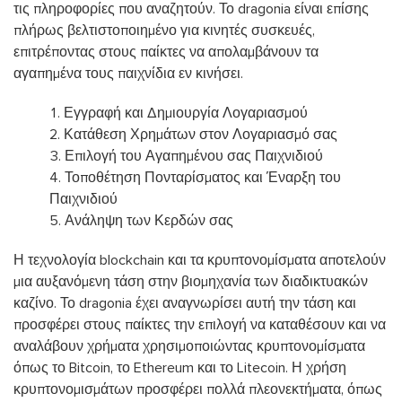
τις πληροφορίες που αναζητούν. Το dragonia είναι επίσης
πλήρως βελτιστοποιημένο για κινητές συσκευές,
επιτρέποντας στους παίκτες να απολαμβάνουν τα
αγαπημένα τους παιχνίδια εν κινήσει.
Εγγραφή και Δημιουργία Λογαριασμού
Κατάθεση Χρημάτων στον Λογαριασμό σας
Επιλογή του Αγαπημένου σας Παιχνιδιού
Τοποθέτηση Πονταρίσματος και Έναρξη του
Παιχνιδιού
Ανάληψη των Κερδών σας
Η τεχνολογία blockchain και τα κρυπτονομίσματα αποτελούν
μια αυξανόμενη τάση στην βιομηχανία των διαδικτυακών
καζίνο. Το dragonia έχει αναγνωρίσει αυτή την τάση και
προσφέρει στους παίκτες την επιλογή να καταθέσουν και να
αναλάβουν χρήματα χρησιμοποιώντας κρυπτονομίσματα
όπως το Bitcoin, το Ethereum και το Litecoin. Η χρήση
κρυπτονομισμάτων προσφέρει πολλά πλεονεκτήματα, όπως