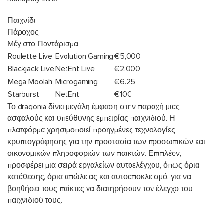
Παιχνίδι
Πάροχος
Μέγιστο Ποντάρισμα
Roulette Live
Evolution Gaming
€5,000
Blackjack Live
NetEnt Live
€2,000
Mega Moolah
Microgaming
€6.25
Starburst
NetEnt
€100
Το dragonia δίνει μεγάλη έμφαση στην παροχή μιας
ασφαλούς και υπεύθυνης εμπειρίας παιχνιδιού. Η
πλατφόρμα χρησιμοποιεί προηγμένες τεχνολογίες
κρυπτογράφησης για την προστασία των προσωπικών και
οικονομικών πληροφοριών των παικτών. Επιπλέον,
προσφέρει μια σειρά εργαλείων αυτοελέγχου, όπως όρια
κατάθεσης, όρια απώλειας και αυτοαποκλεισμό, για να
βοηθήσει τους παίκτες να διατηρήσουν τον έλεγχο του
παιχνιδιού τους.