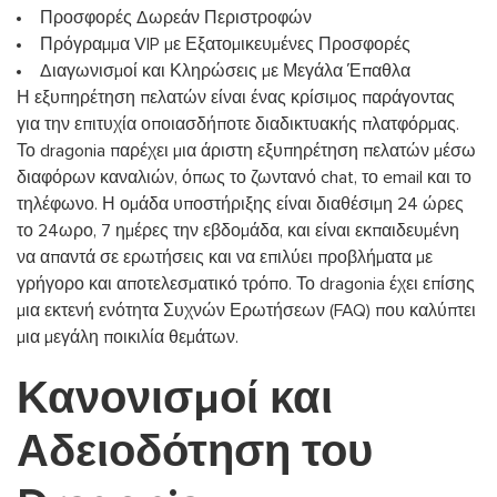
Προσφορές Δωρεάν Περιστροφών
Πρόγραμμα VIP με Εξατομικευμένες Προσφορές
Διαγωνισμοί και Κληρώσεις με Μεγάλα Έπαθλα
Η εξυπηρέτηση πελατών είναι ένας κρίσιμος παράγοντας
για την επιτυχία οποιασδήποτε διαδικτυακής πλατφόρμας.
Το dragonia παρέχει μια άριστη εξυπηρέτηση πελατών μέσω
διαφόρων καναλιών, όπως το ζωντανό chat, το email και το
τηλέφωνο. Η ομάδα υποστήριξης είναι διαθέσιμη 24 ώρες
το 24ωρο, 7 ημέρες την εβδομάδα, και είναι εκπαιδευμένη
να απαντά σε ερωτήσεις και να επιλύει προβλήματα με
γρήγορο και αποτελεσματικό τρόπο. Το dragonia έχει επίσης
μια εκτενή ενότητα Συχνών Ερωτήσεων (FAQ) που καλύπτει
μια μεγάλη ποικιλία θεμάτων.
Κανονισμοί και
Αδειοδότηση του