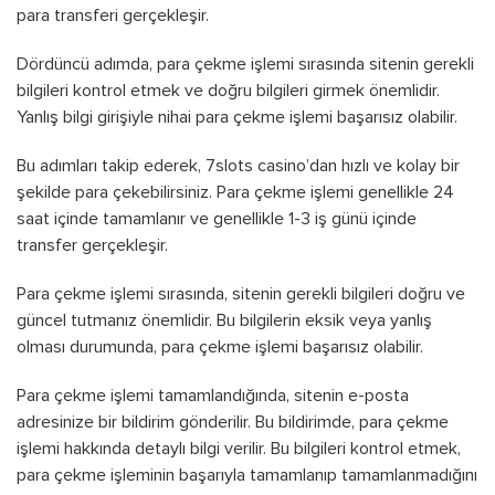
para transferi gerçekleşir.
Dördüncü adımda, para çekme işlemi sırasında sitenin gerekli
bilgileri kontrol etmek ve doğru bilgileri girmek önemlidir.
Yanlış bilgi girişiyle nihai para çekme işlemi başarısız olabilir.
Bu adımları takip ederek, 7slots casino’dan hızlı ve kolay bir
şekilde para çekebilirsiniz. Para çekme işlemi genellikle 24
saat içinde tamamlanır ve genellikle 1-3 iş günü içinde
transfer gerçekleşir.
Para çekme işlemi sırasında, sitenin gerekli bilgileri doğru ve
güncel tutmanız önemlidir. Bu bilgilerin eksik veya yanlış
olması durumunda, para çekme işlemi başarısız olabilir.
Para çekme işlemi tamamlandığında, sitenin e-posta
adresinize bir bildirim gönderilir. Bu bildirimde, para çekme
işlemi hakkında detaylı bilgi verilir. Bu bilgileri kontrol etmek,
para çekme işleminin başarıyla tamamlanıp tamamlanmadığını