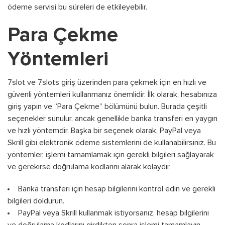
ödeme servisi bu süreleri de etkileyebilir.
Para Çekme
Yöntemleri
7slot ve 7slots giriş üzerinden para çekmek için en hızlı ve
güvenli yöntemleri kullanmanız önemlidir. İlk olarak, hesabınıza
giriş yapın ve “Para Çekme” bölümünü bulun. Burada çeşitli
seçenekler sunulur, ancak genellikle banka transferi en yaygın
ve hızlı yöntemdir. Başka bir seçenek olarak, PayPal veya
Skrill gibi elektronik ödeme sistemlerini de kullanabilirsiniz. Bu
yöntemler, işlemi tamamlamak için gerekli bilgileri sağlayarak
ve gerekirse doğrulama kodlarını alarak kolaydır.
Banka transferi için hesap bilgilerini kontrol edin ve gerekli
bilgileri doldurun.
PayPal veya Skrill kullanmak istiyorsanız, hesap bilgilerini