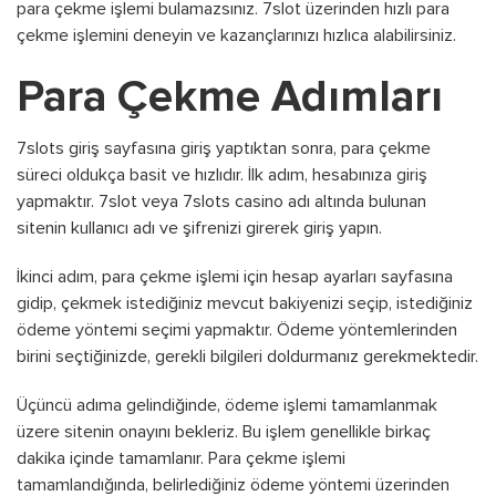
para çekme işlemi bulamazsınız. 7slot üzerinden hızlı para
çekme işlemini deneyin ve kazançlarınızı hızlıca alabilirsiniz.
Para Çekme Adımları
7slots giriş sayfasına giriş yaptıktan sonra, para çekme
süreci oldukça basit ve hızlıdır. İlk adım, hesabınıza giriş
yapmaktır. 7slot veya 7slots casino adı altında bulunan
sitenin kullanıcı adı ve şifrenizi girerek giriş yapın.
İkinci adım, para çekme işlemi için hesap ayarları sayfasına
gidip, çekmek istediğiniz mevcut bakiyenizi seçip, istediğiniz
ödeme yöntemi seçimi yapmaktır. Ödeme yöntemlerinden
birini seçtiğinizde, gerekli bilgileri doldurmanız gerekmektedir.
Üçüncü adıma gelindiğinde, ödeme işlemi tamamlanmak
üzere sitenin onayını bekleriz. Bu işlem genellikle birkaç
dakika içinde tamamlanır. Para çekme işlemi
tamamlandığında, belirlediğiniz ödeme yöntemi üzerinden