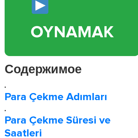
OYNAMAK
Содержимое
Para Çekme Adımları
Para Çekme Süresi ve
Saatleri