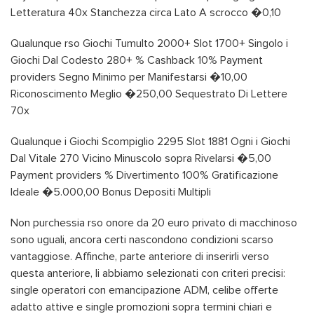
Letteratura 40x Stanchezza circa Lato A scrocco �0,10
Qualunque rso Giochi Tumulto 2000+ Slot 1700+ Singolo i
Giochi Dal Codesto 280+ % Cashback 10% Payment
providers Segno Minimo per Manifestarsi �10,00
Riconoscimento Meglio �250,00 Sequestrato Di Lettere
70x
Qualunque i Giochi Scompiglio 2295 Slot 1881 Ogni i Giochi
Dal Vitale 270 Vicino Minuscolo sopra Rivelarsi �5,00
Payment providers % Divertimento 100% Gratificazione
Ideale �5.000,00 Bonus Depositi Multipli
Non purchessia rso onore da 20 euro privato di macchinoso
sono uguali, ancora certi nascondono condizioni scarso
vantaggiose. Affinche, parte anteriore di inserirli verso
questa anteriore, li abbiamo selezionati con criteri precisi:
single operatori con emancipazione ADM, celibe offerte
adatto attive e single promozioni sopra termini chiari e