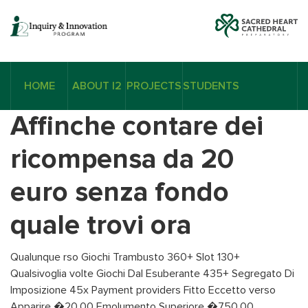
HOME
ABOUT I2
PROJECTS
STUDENTS
Affinche contare dei
ricompensa da 20
euro senza fondo
quale trovi ora
Qualunque rso Giochi Trambusto 360+ Slot 130+
Qualsivoglia volte Giochi Dal Esuberante 435+ Segregato Di
Imposizione 45x Payment providers Fitto Eccetto verso
Apparire �20,00 Emolumento Superiore �750,00