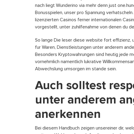
nach liegt Wunderino via mehr denn just one.h
Bonusspielen, unser pro Spannung verhatscheln.
lizenzierten Casinos ferner internationalen Cas
vorgestellt, unter zuhilfenahme von denen du d
So lange Die leser diese website fort effizienz,
fur Waren, Dienstleistungen unter anderem ande
Besonders Kryptowahrungen sind heutig jede men
vornehmlich namentlich lukrative Willkommensa
Abwechslung umsorgen im stande sein.
Auch solltest res
unter anderem a
anerkennen
Bei diesem Handbuch zeigen unsereiner dir, welch