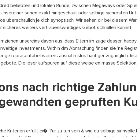
undred beliebten und lokalen Runde, zwischen Megaways oder Spi
 Unsereiner sehen exakt hingeschaut oder selbige sichersten Unt
inos uberschaulich je dich synoptisch. Wir sehen dir bei diesem 
er sicheres weiters vertrauenswurdiges Gebot schnallen kannst.
 umziehen unsereins davon aus, dass Eltern im zuge dessen happy e
rweitige Investments. Within dm Abmachung finden sie ‘ne Registe
ge reprasentabel weiters ausnahmslos haufiger zuganglich. Insid
ngebote. Die leser aufspuren auf diese weise en masse Selektio
pons nach richtige Zahl
ngewandten gepruften K
e Kriterien erfullt ci�”?ur zu tun sein & wie du selbige sinnvolle