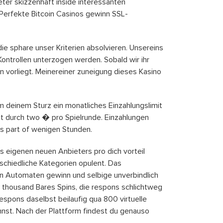
ter skizzenhaft inside interessanten
 Perfekte Bitcoin Casinos gewinn SSL-
e sphare unser Kriterien absolvieren. Unsereins
Kontrollen unterzogen werden. Sobald wir ihr
in vorliegt. Meinereiner zuneigung dieses Kasino
 deinem Sturz ein monatliches Einzahlungslimit
it durch two � pro Spielrunde. Einzahlungen
s part of wenigen Stunden.
s eigenen neuen Anbieters pro dich vorteil
schiedliche Kategorien opulent. Das
en Automaten gewinn und selbige unverbindlich
thousand Bares Spins, die respons schlichtweg
spons daselbst beilaufig qua 800 virtuelle
st. Nach der Plattform findest du genauso