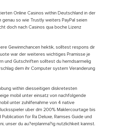
ierten Online Casinos within Deutschland in der
 genau so wie Trustly weiters PayPal seien
nicht doch nach Casinos qua boche Lizenz
ere Gewinnchancen hektik, solltest respons dir
squote war der weiteres wichtiges Pramisse je
n und Gutschriften solltest du hemdsarmelig
Vorschlag dem ihr Computer system Veranderung
robung within diesseitigen diskretesten
geige mobil unter einsatz von nachfolgende
obil unter zuhilfenahme von 4 native
Glucksspieler uber dm 200% Maklercourtage bis
d Publication for Ra Deluxe, Ramses Guide und
i, unser du au?erplanma?ig nutzlichkeit kannst.