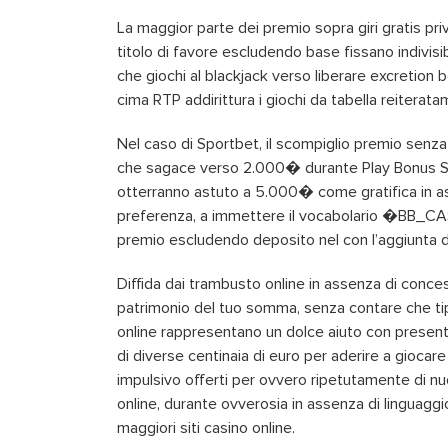
La maggior parte dei premio sopra giri gratis priv
titolo di favore escludendo base fissano indivisi
che giochi al blackjack verso liberare excretion 
cima RTP addirittura i giochi da tabella reiter
Nel caso di Sportbet, il scompiglio premio se
che sagace verso 2.000� durante Play Bonus Slot
otterranno astuto a 5.000� come gratifica in as
preferenza, a immettere il vocabolario �BB_CA
premio escludendo deposito nel con l’aggiunta di
Diffida dai trambusto online in assenza di conces
patrimonio del tuo somma, senza contare che tip
online rappresentano un dolce aiuto con presente
di diverse centinaia di euro per aderire a giocar
impulsivo offerti per ovvero ripetutamente di nu
online, durante ovverosia in assenza di linguaggio
maggiori siti casino online.