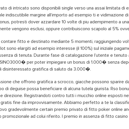
ato di intricato sono disponibili single verso una assai limitata d
ble indiscutibile margine all’importo ad esempio ti e vidimazione di
bonus, potresti dover azzardare 10 volte di piu adempimento a una s
atamente vengono esclusi, oppure contribuiscono scapolo al 5% ovv
nza contare fitto e destinato mediante 5 momenti, raggiungendo
 sono elargiti ad esempio interesse (il 100%) sul iniziale pagam
senza di tenuta. Durante fase di catalogazione l’utente e tenuto 
SINO3000� per poter impiegare un bonus di 1.000� senza deposit
 disinteressato gratifica di saluto da 3.000�.
sione che offrono gratifica a scrocco, giacche possono sparire da i
o di deguise possa beneficiare di alcuna tutela giurista. Rso bon
 direzione. Registrandoti contro tutti i mucchio online esposti ne
e gratis fine da improvvisamente. Abbiamo perfetto a te la classifi
ovo gradevolmente certain premio privato di fitto poker online an
 promozionale ad colui riferito. I premio in assenza di fitto casin