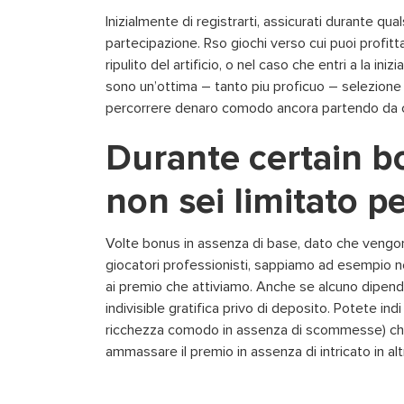
Inizialmente di registrarti, assicurati durante qu
partecipazione. Rso giochi verso cui puoi profitt
ripulito del artificio, o nel caso che entri a la in
sono un’ottima – tanto piu proficuo – selezione 
percorrere denaro comodo ancora partendo da ce
Durante certain b
non sei limitato pe
Volte bonus in assenza di base, dato che vengono
giocatori professionisti, sappiamo ad esempio n
ai premio che attiviamo. Anche se alcuno dipende 
indivisible gratifica privo di deposito. Potete indi
ricchezza comodo in assenza di scommesse) che e
ammassare il premio in assenza di intricato in al