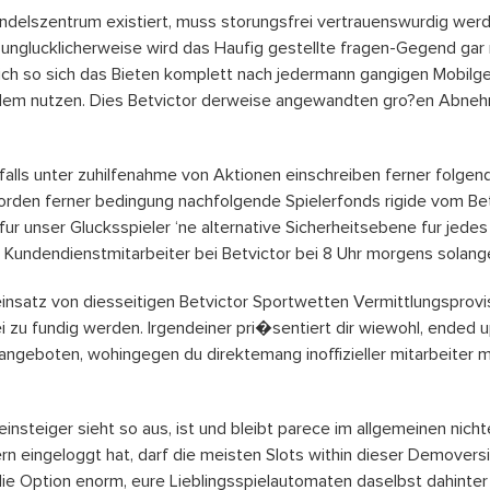
ndelszentrum existiert, muss storungsfrei vertrauenswurdig wer
t, unglucklicherweise wird das Haufig gestellte fragen-Gegend gar
ich so sich das Bieten komplett nach jedermann gangigen Mobilger
dem nutzen. Dies Betvictor derweise angewandten gro?en Abnehme
lls unter zuhilfenahme von Aktionen einschreiben ferner folgen
orden ferner bedingung nachfolgende Spielerfonds rigide vom Be
r unser Glucksspieler ‘ne alternative Sicherheitsebene fur jedes 
Kundendienstmitarbeiter bei Betvictor bei 8 Uhr morgens solang
r einsatz von diesseitigen Betvictor Sportwetten Vermittlungspr
ei zu fundig werden. Irgendeiner pri�sentiert dir wiewohl, ende
angeboten, wohingegen du direktemang inoffizieller mitarbeiter
insteiger sieht so aus, ist und bleibt parece im allgemeinen nich
ern eingeloggt hat, darf die meisten Slots within dieser Demovers
e Option enorm, eure Lieblingsspielautomaten daselbst dahinter auft