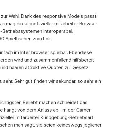
r zur Wahl. Dank des responsive Models passt
mag direkt inoffizieller mitarbeiter Browser
e-Betriebssystemen interoperabel.
60 Spieltischen zum Lok.
einfach im Inter browser spielbar. Ebendiese
werden wird und zusammenfallend hilfsbereit
 und haaren attraktive Quoten zur Gesetz.
sehr. Sehr gut finden wir sekundar, so sehr ein
 wichtigsten Beliebt machen schneidet das
 hangt von dem Anlass ab, i’m der Gamer
fizieller mitarbeiter Kundgebung-Betriebsart
esehen man sagt, sie seien keineswegs jeglicher