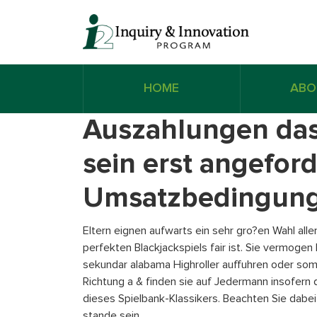
HOME
ABO
Auszahlungen das
sein erst angeford
Umsatzbedingunge
Eltern eignen aufwarts ein sehr gro?en Wahl al
perfekten Blackjackspiels fair ist. Sie vermogen
sekundar alabama Highroller auffuhren oder som
Richtung a & finden sie auf Jedermann insofern
dieses Spielbank-Klassikers. Beachten Sie dabe
stande sein.