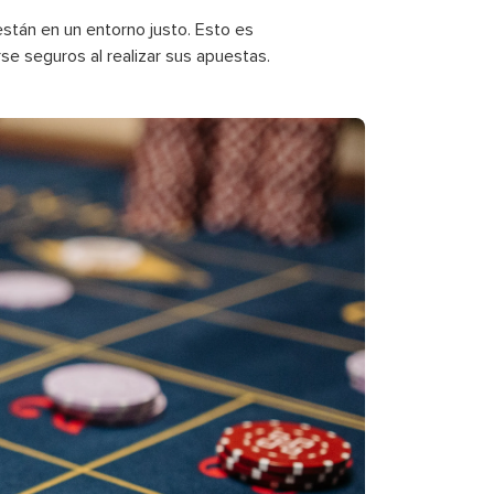
están en un entorno justo. Esto es
e seguros al realizar sus apuestas.