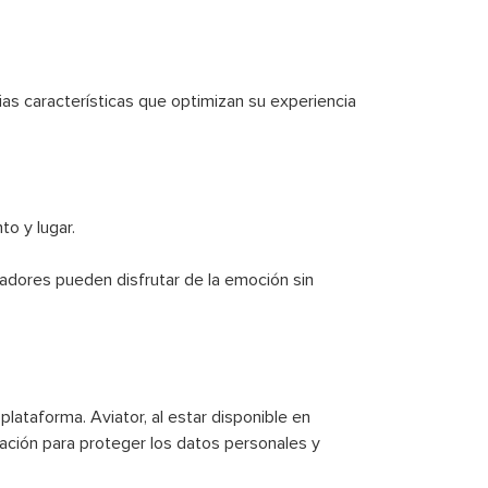
as características que optimizan su experiencia
to y lugar.
adores pueden disfrutar de la emoción sin
plataforma. Aviator, al estar disponible en
ación para proteger los datos personales y