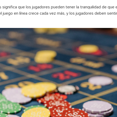
s significa que los jugadores pueden tener la tranquilidad de que 
juego en línea crece cada vez más, y los jugadores deben sentirs