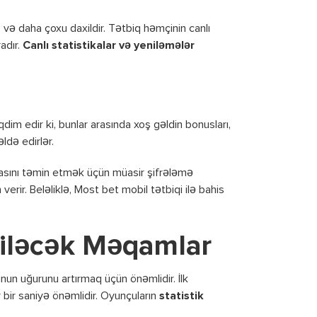
s və daha çoxu daxildir. Tətbiq həmçinin canlı
adır.
Canlı statistikalar və yeniləmələr
qdim edir ki, bunlar arasında xoş gəldin bonusları,
ldə edirlər.
masını təmin etmək üçün müasir şifrələmə
erir. Beləliklə, Most bet mobil tətbiqi ilə bahis
diləcək Məqamlar
nun uğurunu artırmaq üçün önəmlidir. İlk
r bir saniyə önəmlidir. Oyunçuların
statistik