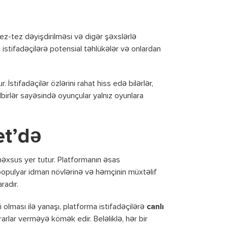
tez-tez dəyişdirilməsi və digər şəxslərlə
stifadəçilərə potensial təhlükələr və onlardan
tifadəçilər özlərini rahat hiss edə bilərlər,
dbirlər sayəsində oyunçular yalnız oyunlara
et’də
xsus yer tutur. Platformanın əsas
mi populyar idman növlərinə və həmçinin müxtəlif
radır.
 olması ilə yanaşı, platforma istifadəçilərə
canlı
arlar verməyə kömək edir. Beləliklə, hər bir