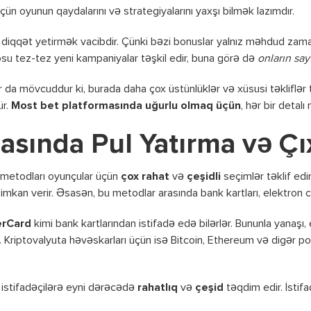
çün oyunun qaydalarını və strategiyalarını yaxşı bilmək lazımdır.
diqqət yetirmək vacibdir. Çünki bəzi bonuslar yalnız məhdud zaman
zinosu tez-tez yeni kampaniyalar təşkil edir, buna görə də
onların sa
r da mövcuddur ki, burada daha çox üstünlüklər və xüsusi təkliflər
ür.
Most bet platformasında uğurlu olmaq üçün
, hər bir detal
asında Pul Yatırma və Ç
 metodları oyunçular üçün
çox rahat
və
çeşidli
seçimlər təklif edir
mkan verir. Əsasən, bu metodlar arasında bank kartları, elektron cüz
erCard
kimi bank kartlarından istifadə edə bilərlər. Bununla yanaşı
Kriptovalyuta həvəskarları üçün isə Bitcoin, Ethereum və digər po
 istifadəçilərə eyni dərəcədə
rahatlıq
və
çeşid
təqdim edir. İstif