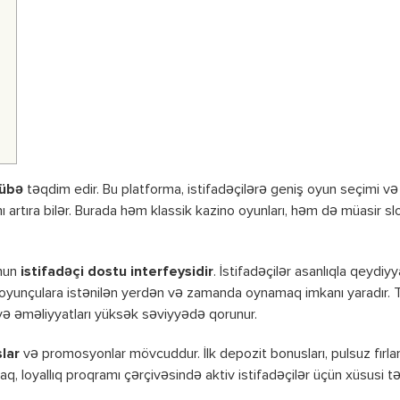
rübə
təqdim edir. Bu platforma, istifadəçilərə geniş oyun seçimi və 
artıra bilər. Burada həm klassik kazino oyunları, həm də müasir sl
onun
istifadəçi dostu interfeysidir
. İstifadəçilər asanlıqla qeyd
da oyunçulara istənilən yerdən və zamanda oynamaq imkanı yaradır. Tə
iyyə əməliyyatları yüksək səviyyədə qorunur.
lar
və promosyonlar mövcuddur. İlk depozit bonusları, pulsuz fırla
, loyallıq proqramı çərçivəsində aktiv istifadəçilər üçün xüsusi tək