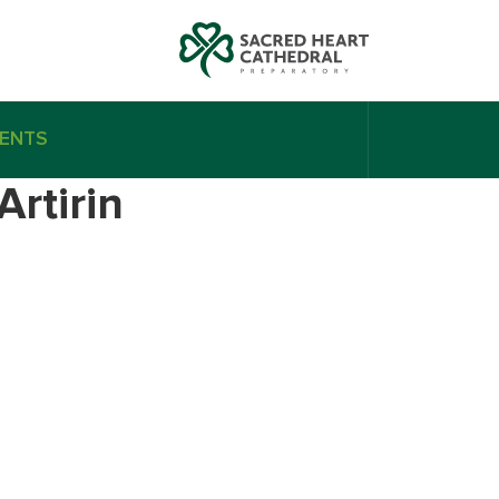
ENTS
rtirin