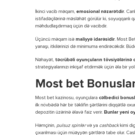
İkinci vacib məqam,
emosional nəzarətdir
. Can
istifadəçilərinə məsləhət görülür ki, soyuqqanlı q
məhdudlaşdırmaq üçün də vacibdir.
Üçüncü məqam isə
maliyyə idarəsidir
. Most Be
yanaşı, itkilərinizi də minimuma endirəcəkdir. Bü
Nəhayət,
təcrübəli oyunçuların tövsiyələrinə
strategiyalarınızı inkişaf etdirmək üçün əla bir y
Most bet Bonusla
Most bet kazinosu, oyunçulara
cəlbedici bonus
ilk növbədə hər bir təklifin şərtlərini diqqətlə
depozitin üzərinə əlavə faiz verir.
Bunlar yeni o
Həmçinin,
pulsuz spinlər
və ya
cashback
kimi di
çıxarılması üçün müəyyən şərtlərə tabe olur. Cashb