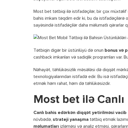
Most bet tətbiqi ilə istifadəçilər, bir çox müxtəli
bahis imkanı təqdim edir ki, bu da istifadəçilərə 
sayəsində istifadəçilər daha məlumatlı qərarlar qə
Tətbiqin digər bir üstünlüyü də onun
bonus və p
cashback imkanları və sadiqlik proqramları var. B
Nəhayət, təhlükəsizlik məsələsi də diqqət mərkə
texnologiyalarından istifadə edir. Bu isə istifadə
etmək həm rahat, həm də təhlükəsizdir.
Most bet ilə Canl
Canlı bahis edərkən diqqət yetirilməsi vaci
növbədə,
strateji yanaşma
tətbiq etmək lazımdı
məlumatları
izləməsi və analiz etməsi, qərarlar