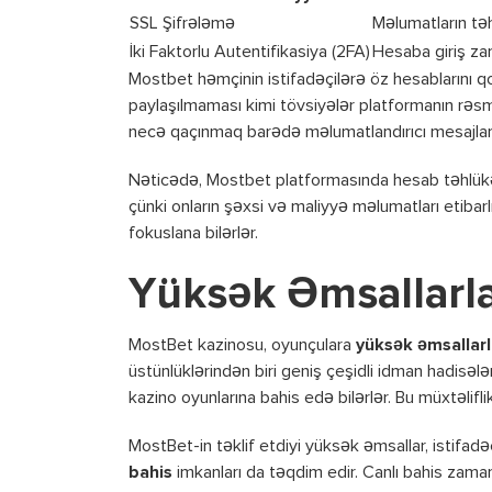
SSL Şifrələmə
Məlumatların təh
İki Faktorlu Autentifikasiya (2FA)
Hesaba giriş zam
Mostbet həmçinin istifadəçilərə öz hesablarını q
paylaşılmaması kimi tövsiyələr platformanın rəsm
necə qaçınmaq barədə məlumatlandırıcı mesajlar
Nəticədə, Mostbet platformasında hesab təhlükəsiz
çünki onların şəxsi və maliyyə məlumatları etibarl
fokuslana bilərlər.
Yüksək Əmsallarla
MostBet kazinosu, oyunçulara
yüksək əmsallarl
üstünlüklərindən biri geniş çeşidli idman hadisələ
kazino oyunlarına bahis edə bilərlər. Bu müxtəlif
MostBet-in təklif etdiyi yüksək əmsallar, istifad
bahis
imkanları da təqdim edir. Canlı bahis zaman