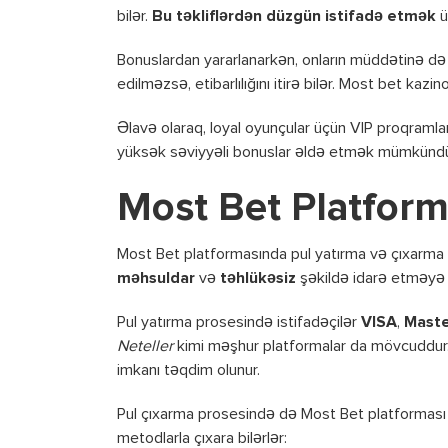
bilər.
Bu təkliflərdən düzgün istifadə etmək
ü
Bonuslardan yararlanarkən, onların müddətinə də 
edilməzsə, etibarlılığını itirə bilər. Most bet ka
Əlavə olaraq, loyal oyunçular üçün VIP proqramla
yüksək səviyyəli bonuslar əldə etmək mümkünd
Most Bet Platform
Most Bet platformasında pul yatırma və çıxarma
məhsuldar
və
təhlükəsiz
şəkildə idarə etməyə i
Pul yatırma prosesində istifadəçilər
VISA
,
Mast
Neteller
kimi məşhur platformalar da mövcuddur. 
imkanı təqdim olunur.
Pul çıxarma prosesində də Most Bet platforması
metodlarla çıxara bilərlər: