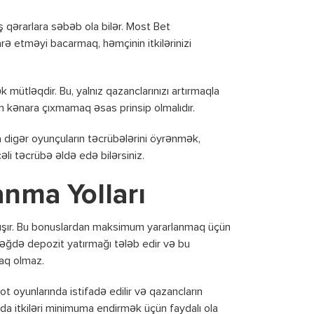
ş qərarlara səbəb ola bilər. Most Bet
arə etməyi bacarmaq, həmçinin itkilərinizi
mütləqdir. Bu, yalnız qazanclarınızı artırmaqla
ən kənara çıxmamaq əsas prinsip olmalıdır.
da digər oyunçuların təcrübələrini öyrənmək,
əli təcrübə əldə edə bilərsiniz.
nma Yolları
lışır. Bu bonuslardan maksimum yararlanmaq üçün
ləğdə depozit yatırmağı tələb edir və bu
maq olmaz.
 oyunlarında istifadə edilir və qazancların
u da itkiləri minimuma endirmək üçün faydalı ola