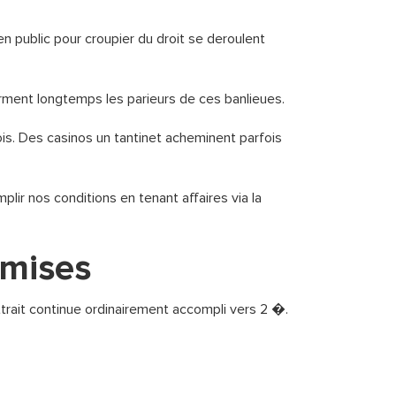
en public pour croupier du droit se deroulent
forment longtemps les parieurs de ces banlieues.
is. Des casinos un tantinet acheminent parfois
plir nos conditions en tenant affaires via la
mises
trait continue ordinairement accompli vers 2 �.