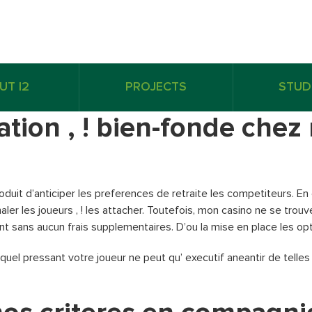
UT I2
PROJECTS
STUD
ration , ! bien-fonde che
oduit d’anticiper les preferences de retraite les competiteurs. 
aler les joueurs , ! les attacher. Toutefois, mon casino ne se tro
t sans aucun frais supplementaires. D’ou la mise en place les opt
lequel pressant votre joueur ne peut qu’ executif aneantir de te