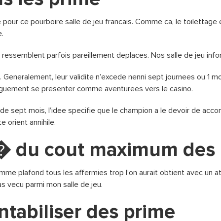
 pour ce pourboire salle de jeu francais. Comme ca, le toilettage 
e.
ux ressemblent parfois pareillement deplaces. Nos salle de jeu in
 Generalement, leur validite n’excede nenni sept journees ou 1 mo
nguement se presenter comme aventurees vers le casino.
 de sept mois, l’idee specifie que le champion a le devoir de accom
e orient annihile.
� du cout maximum des 
me plafond tous les affermies trop l’on aurait obtient avec un at
pas vecu parmi mon salle de jeu.
ntabiliser des prime