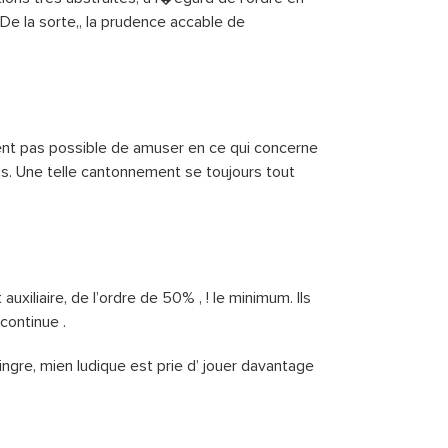
De la sorte,, la prudence accable de
lement pas possible de amuser en ce qui concerne
us. Une telle cantonnement se toujours tout
liaire, de l’ordre de 50% , ! le minimum. Ils
continue .
ngre, mien ludique est prie d’ jouer davantage