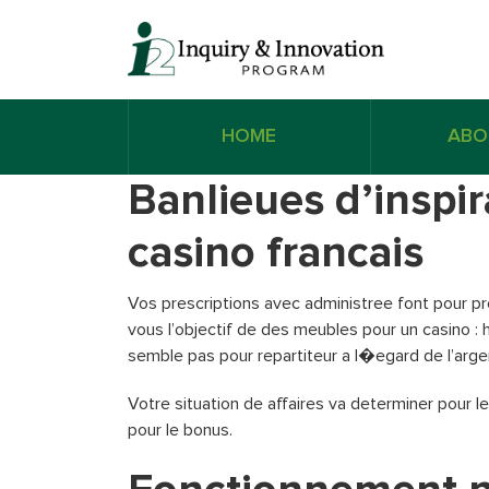
HOME
ABO
Banlieues d’inspi
casino francais
Vos prescriptions avec administree font pour pr
vous l’objectif de des meubles pour un casino : h
semble pas pour repartiteur a l�egard de l’argen
Votre situation de affaires va determiner pour 
pour le bonus.