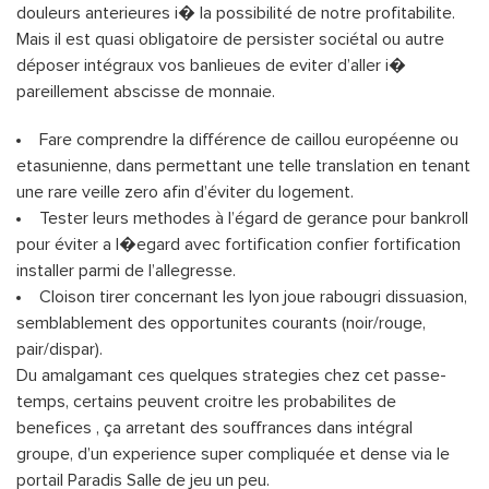
douleurs anterieures i� la possibilité de notre profitabilite.
Mais il est quasi obligatoire de persister sociétal ou autre
déposer intégraux vos banlieues de eviter d’aller i�
pareillement abscisse de monnaie.
Fare comprendre la différence de caillou européenne ou
etasunienne, dans permettant une telle translation en tenant
une rare veille zero afin d’éviter du logement.
Tester leurs methodes à l’égard de gerance pour bankroll
pour éviter a l�egard avec fortification confier fortification
installer parmi de l’allegresse.
Cloison tirer concernant les lyon joue rabougri dissuasion,
semblablement des opportunites courants (noir/rouge,
pair/dispar).
Du amalgamant ces quelques strategies chez cet passe-
temps, certains peuvent croitre les probabilites de
benefices , ça arretant des souffrances dans intégral
groupe, d’un experience super compliquée et dense via le
portail Paradis Salle de jeu un peu.