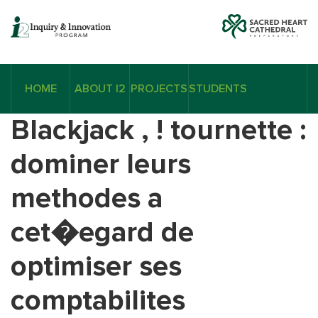
HOME
ABOUT I2
PROJECTS
STUDENTS
Blackjack , ! tournette :
dominer leurs
methodes a
cet�egard de
optimiser ses
comptabilites