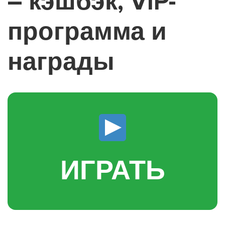
– кэшбэк, VIP-
программа и
награды
ИГРАТЬ