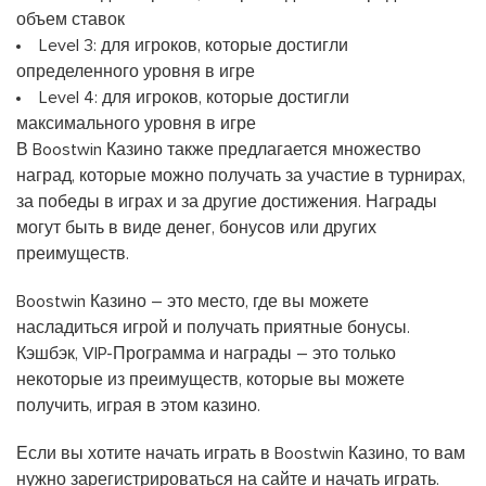
объем ставок
Level 3: для игроков, которые достигли
определенного уровня в игре
Level 4: для игроков, которые достигли
максимального уровня в игре
В Boostwin Казино также предлагается множество
наград, которые можно получать за участие в турнирах,
за победы в играх и за другие достижения. Награды
могут быть в виде денег, бонусов или других
преимуществ.
Boostwin Казино – это место, где вы можете
насладиться игрой и получать приятные бонусы.
Кэшбэк, VIP-Программа и награды – это только
некоторые из преимуществ, которые вы можете
получить, играя в этом казино.
Если вы хотите начать играть в Boostwin Казино, то вам
нужно зарегистрироваться на сайте и начать играть.