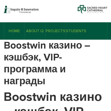
HOME
ABOUT I2
PROJECTS
STUDENTS
Boostwin казино –
кэшбэк, VIP-
программа и
награды
Boostwin казино