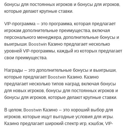
бонусы для постоянных игроков и бонусы для игроков,
которые делают крупные ставки.
VIP-программа – это программа, которая предлагает
игрокам дополнительные преимущества, включая
персонального менеджера, дополнительные бонусы и
выигрыши. Boostwin Казино предлагает несколько
уровней VIP-программы, каждый из которых предлагает
свои преимущества.
Награды – это дополнительные бонусы и выигрыши,
которые предлагает Boostwin Казино. Казино
предлагает несколько типов наград, включая бонусы
для новых игроков, бонусы для постоянных игроков и
бонусы для игроков, которые делают крупные ставки.
В целом, Boostwin Казино – это хороший выбор для
игроков, которые ищут выгодные условия для игры.
Казино предлагает широкий спектр игр, кэшбэк, VIP-