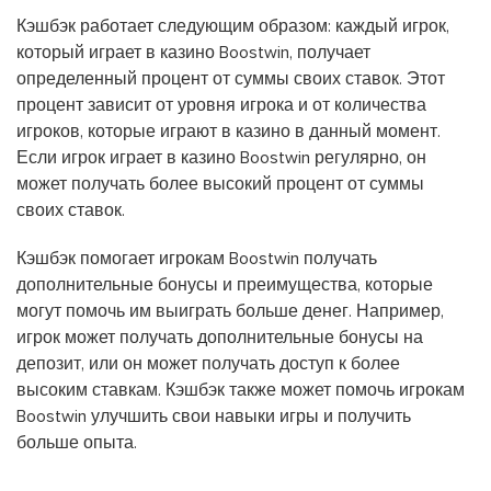
Кэшбэк работает следующим образом: каждый игрок,
который играет в казино Boostwin, получает
определенный процент от суммы своих ставок. Этот
процент зависит от уровня игрока и от количества
игроков, которые играют в казино в данный момент.
Если игрок играет в казино Boostwin регулярно, он
может получать более высокий процент от суммы
своих ставок.
Кэшбэк помогает игрокам Boostwin получать
дополнительные бонусы и преимущества, которые
могут помочь им выиграть больше денег. Например,
игрок может получать дополнительные бонусы на
депозит, или он может получать доступ к более
высоким ставкам. Кэшбэк также может помочь игрокам
Boostwin улучшить свои навыки игры и получить
больше опыта.