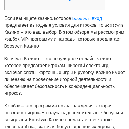
Если вы ищете казино, которое
boostwin вход
предлагает выгодные условия для игроков, то Boostwin
Казино – это ваш выбор. В этом обзоре мы рассмотрим
кэшбэк, VIP-программу и награды, которые предлагает
Boostwin Казино.
Boostwin Казино – это популярное онлайн-казино,
которое предлагает игрокам широкий спектр игр,
включая слоты, карточные игры и рулетку. Казино имеет
лицензию на проведение игорной деятельности и
обеспечивает безопасность и конфиденциальность
игроков.
Кэшбэк – это программа вознаграждения, которая
позволяет игрокам получать дополнительные бонусы и
выигрыши. Boostwin Казино предлагает несколько
типов кэшбэка, включая бонусы для новых игроков,