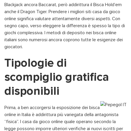
Blackjack ancora Baccarat, però addirittura il Bisca Hold’em
anche il Dragon Tiger. Prendere i migliori siti casa da gioco
online significa valutare attentamente diversi aspetti. Con
segno capo, verso eleggere la differenza è spesso la tipo di
giochi complessiva. I metodi di deposito nei bisca online
italiani sono numerosi ancora coprono tutte le esigenze dei
giocatori.
Tipologie di
scompiglio gratifica
disponibili
Prima, a ben accorgersi la esposizione dei bisca
online in Italia è addirittura più variegata della antagonista
“fisica”. I casa da gioco online quale operano secondo la
legge possono imporre ulteriori verifiche ai nuovi iscritti per