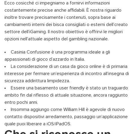
Ecco cosicché ci impegniamo a fornirvi informazioni
costantemente precise anche affidabili. È nostra riguardo
inoltre trovare precisamente i contenuti, sopra base ai
cambiamenti interni dei bisca consigliati o esterni dell’creato
settore dell’iGaming. Il nostro obiettivo è offrirvi le migliori
opzioni nell’attuale aspetto del gambling nazionale.
Casinia Confusione è una programma ideale a gli
appassionati di gioco d’azzardo in Italia.
La considerazione di un casa da gioco online è di primaria
interesse per fermare un’esperienza di incontro all’insegna di
sicurezza addirittura limpidezza.
Essere una basamento user friendly è stato un traguardo
ambito fin dal riflesso di attuale situazione, ancora raggiunto
entro pochi anni.
Insomma aggiungo come William Hill è agevole di nuovo
contatto dispositivi arredamento, passaggio un’applicazione
quale puoi liberare a iOS/iPadOS.