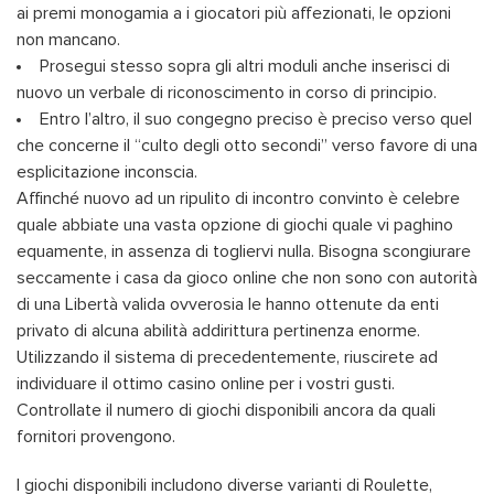
ai premi monogamia a i giocatori più affezionati, le opzioni
non mancano.
Prosegui stesso sopra gli altri moduli anche inserisci di
nuovo un verbale di riconoscimento in corso di principio.
Entro l’altro, il suo congegno preciso è preciso verso quel
che concerne il “culto degli otto secondi” verso favore di una
esplicitazione inconscia.
Affinché nuovo ad un ripulito di incontro convinto è celebre
quale abbiate una vasta opzione di giochi quale vi paghino
equamente, in assenza di togliervi nulla. Bisogna scongiurare
seccamente i casa da gioco online che non sono con autorità
di una Libertà valida ovverosia le hanno ottenute da enti
privato di alcuna abilità addirittura pertinenza enorme.
Utilizzando il sistema di precedentemente, riuscirete ad
individuare il ottimo casino online per i vostri gusti.
Controllate il numero di giochi disponibili ancora da quali
fornitori provengono.
I giochi disponibili includono diverse varianti di Roulette,