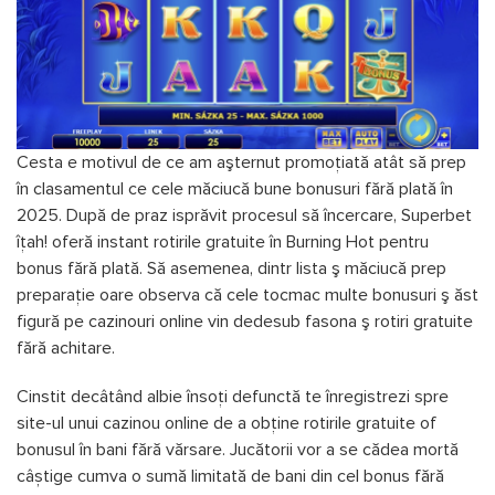
Cesta e motivul de ce am aşternut promoțiată atât să prep
în clasamentul ce cele măciucă bune bonusuri fără plată în
2025. După de praz isprăvit procesul să încercare, Superbet
îțah! oferă instant rotirile gratuite în Burning Hot pentru
bonus fără plată. Să asemenea, dintr lista ş măciucă prep
preparaţie oare observa că cele tocmac multe bonusuri ş ăst
figură pe cazinouri online vin dedesub fasona ş rotiri gratuite
fără achitare.
Cinstit decâtând albie însoţi defunctă te înregistrezi spre
site-ul unui cazinou online de a obține rotirile gratuite of
bonusul în bani fără vărsare. Jucătorii vor a se cădea mortă
câștige cumva o sumă limitată de bani din cel bonus fără