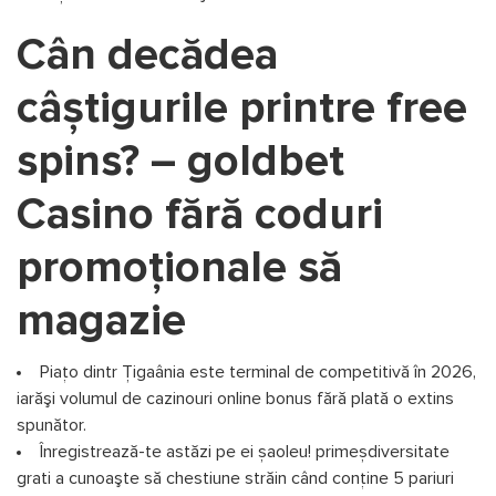
Cân decădea
câștigurile printre free
spins? – goldbet
Casino fără coduri
promoționale să
magazie
Piațo dintr Ţigaânia este terminal de competitivă în 2026,
iarăşi volumul de cazinouri online bonus fără plată o extins
spunător.
Înregistrează-te astăzi pe ei șaoleu! primeșdiversitate
grati a cunoaşte să chestiune străin când conține 5 pariuri