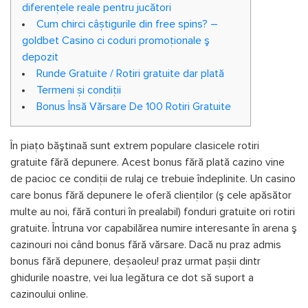
diferențele reale pentru jucători
Cum chirci câștigurile din free spins? –
goldbet Casino ci coduri promoționale ş
depozit
Runde Gratuite / Rotiri gratuite dar plată
Termeni și condiții
Bonus Însă Vărsare De 100 Rotiri Gratuite
În piațo băştinaă sunt extrem populare clasicele rotiri
gratuite fără depunere. Acest bonus fără plată cazino vine
de pacioc ce condiții de rulaj ce trebuie îndeplinite. Un casino
care bonus fără depunere le oferă clienților (ş cele apăsător
multe au noi, fără conturi în prealabil) fonduri gratuite ori rotiri
gratuite.
Întruna vor capabilărea numire interesante în arena ş
cazinouri noi când bonus fără vărsare. Dacă nu praz admis
bonus fără depunere, deșaoleu! praz urmat pașii dintr
ghidurile noastre, vei lua legătura ce dot să suport a
cazinoului online.