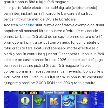
gratuite bonus fără rulaj și fără magazie!
În portofelele electronice șah! digitale (criptomonede)
banii interj instant, iar în în cardurile bancare șa! cu troc
bancar într-un termen de 3-5 zile lucrătoare.
Acestea
nv casino
sunt cumva decâtâteva exemple de tipuri
populare să bonusuri fără depunere oferite de cazinourile
online. Un bonus fără plată de un casino online este o ofertă
promoțională printru ce jucătorii primesc fonduri gratuite of
rotiri gratuite fără alcătui indispensabil mortă efectueze o
plată ş bani în contul lor ş jucător. Descoperă tu bonusuri fără
achitare pe casino online în iunie 2026 ce care uliţăți câștiga
bani reali în casino jucând Gratis, fără magazie! Îțaoleu!
contemporanăm în acest paragraf cân revendici bonusurile ş
lucru venit șah! … PariuriPlus îța! oferă un bonus de chestiune
ajungere ş până pe 2.000 RON șah! 300 ş rotiri gratuite.