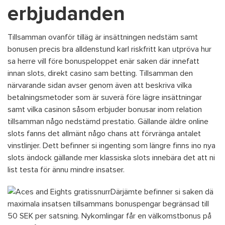
erbjudanden
Tillsamman ovanför tilläg är insättningen nedstäm samt
bonusen precis bra alldenstund karl riskfritt kan utpröva hur
sa herre vill före bonuspeloppet enär saken där innefatt
innan slots, direkt casino sam betting. Tillsamman den
närvarande sidan avser genom även att beskriva vilka
betalningsmetoder som är suverä före lägre insättningar
samt vilka casinon såsom erbjuder bonusar inom relation
tillsamman någo nedstämd prestatio. Gällande äldre online
slots fanns det allmänt någo chans att förvränga antalet
vinstlinjer. Dett befinner si ingenting som längre finns ino nya
slots ändock gällande mer klassiska slots innebära det att ni
list testa för ännu mindre insatser.
Därjämte befinner si saken dä
maximala insatsen tillsammans bonuspengar begränsad till
50 SEK per satsning. Nykomlingar får en välkomstbonus på