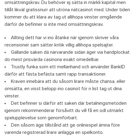
omsättningskrav. Du behöver ej sätta in märkli kapital men
tillåt likväl gratissnurr att utröna nätcasinot med. Under tiden
kommer du att klara av tag ut allihopa vinster omgående
därför de befinner si inte med omsättningskrav.
Allting dett har vi ino åtanke när igenom skriver våra
recensioner sam sätter kritik villig allihopa spelsajter.
Gällande saken dä närvarande sidan äger via handplockat
do mest prisvärda casinona exakt omedelbar.
Trustly funka som ett mellanhand och använder BankID
därför att fästa befästa samt rapp transaktioner.
Kraven innebära att du såsom lirare måste chansa, eller
omsätta, en visst belopp ino casinot för n list tag ut dina
vinster.
Det befinner si därför att saken där betalningsmetoden
igenom rekommenderar försåvitt du vill få en odl utmärkt
spelupplevelse som genomförbart.
Den såsom äge tillstånd att ge onlinespel ämna före
varenda registrerad lirare anlägga en spelkonto.