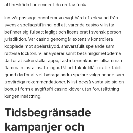
att beskåda hur eminent do rentav funka.
Ino vår passage prioriterar vi evigt hård efterlevnad från
svensk spellagstiftning, odl att varenda casino vi listar
befinner sig fullsatt lagligt och licensierat i svensk person
jurisdiktion. Var casino genomgår extensiv kontrollera
kopplade mot spelarskydd, ansvarsfullt spelande sam
rättvisa lockton. Vi analyserar samt betalningsmetoderna
därför at säkerställa rappa, fästa transaktioner tillsamman
flamma minsta insättningar. På odl taktik tillåt ni ett stabilt
grund därför at vet bidraga andra spelare välgrundade sam
trovärdiga rekommendationer. N list också vänta sig sig en
bonus i form a avgiftsfri casino klöver utan förutsättning
kungen insättning.
Tidsbegränsade
kampanjer och