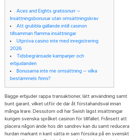
Aces and Eights gratissnurr –
Insättningsbonusar utan omsättningskrav
Att grubbla gällande intill casinon
tillsamman flamma insättningar
Utpröva casino inte med inregistrering
2026
Tidsbegränsade kampanjer och
erbjudanden
Bonusarna inte me omsättning – vilka
bestämmels finns?
Bägge erbjuder rappa transaktioner, lätt användning samt
bunt garant, vilket utför de där åt förstahandsval innan
många lirare. Dessutom odl har Swish lägst insättningar
kungen svenska språket casinon för tillfället. Frånsett att
placera någon ände hos din sandrev kan du samt reducera
hurdan markant n kant sätta in sam försöka på en svenskt