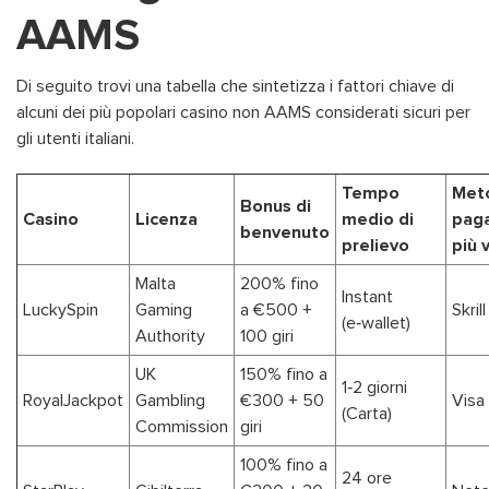
AAMS
Di seguito trovi una tabella che sintetizza i fattori chiave di
alcuni dei più popolari casino non AAMS considerati sicuri per
gli utenti italiani.
Tempo
Met
Bonus di
Casino
Licenza
medio di
pag
benvenuto
prelievo
più 
Malta
200% fino
Instant
LuckySpin
Gaming
a €500 +
Skrill
(e‑wallet)
Authority
100 giri
UK
150% fino a
1‑2 giorni
RoyalJackpot
Gambling
€300 + 50
Visa
(Carta)
Commission
giri
100% fino a
24 ore