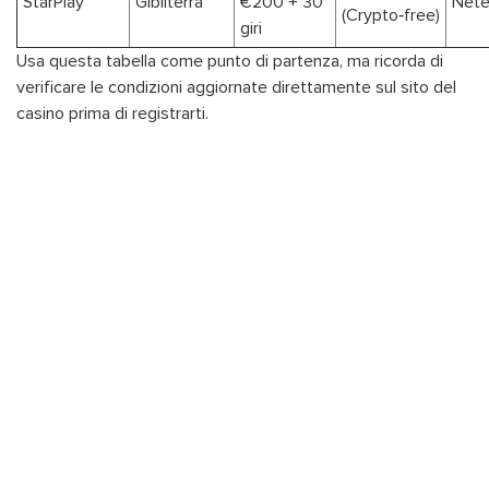
StarPlay
Gibilterra
€200 + 30
Nete
(Crypto‑free)
giri
Usa questa tabella come punto di partenza, ma ricorda di
verificare le condizioni aggiornate direttamente sul sito del
casino prima di registrarti.