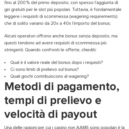
fino al 200 % del primo deposito, con spesso l’aggiunta di
giri gratuiti per le slot più popolari. Tuttavia, è fondamentale
leggere i requisiti di scommessa (wagering requirements)
che di solito variano da 20x a 40x l’importo del bonus.
Alcuni operatori offrono anche bonus senza deposito, ma
questi tendono ad avere requisiti di scommessa più
stringenti. Quando confronti le offerte, chiediti:
Qual è il valore reale del bonus dopo i requisiti?
Ci sono limiti di prelievo sul bonus?
Quali giochi contribuiscono al wagering?
Metodi di pagamento,
tempi di prelievo e
velocità di payout
Una delle ragioni per cui i casino non AAMS sono popolari è la