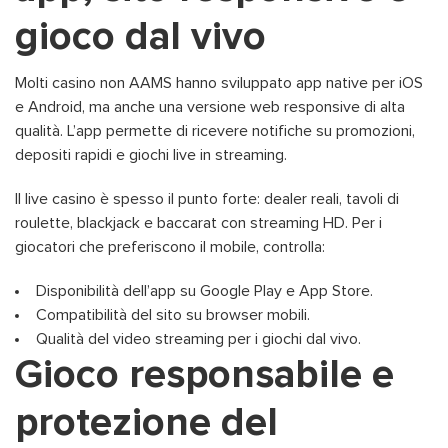
gioco dal vivo
Molti casino non AAMS hanno sviluppato app native per iOS
e Android, ma anche una versione web responsive di alta
qualità. L’app permette di ricevere notifiche su promozioni,
depositi rapidi e giochi live in streaming.
Il live casino è spesso il punto forte: dealer reali, tavoli di
roulette, blackjack e baccarat con streaming HD. Per i
giocatori che preferiscono il mobile, controlla:
Disponibilità dell’app su Google Play e App Store.
Compatibilità del sito su browser mobili.
Qualità del video streaming per i giochi dal vivo.
Gioco responsabile e
protezione del