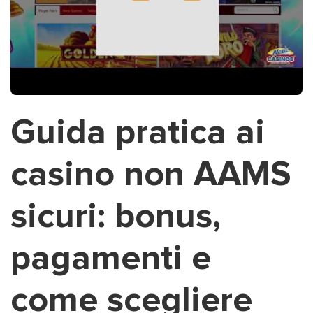
Guida pratica ai
casino non AAMS
sicuri: bonus,
pagamenti e
come scegliere