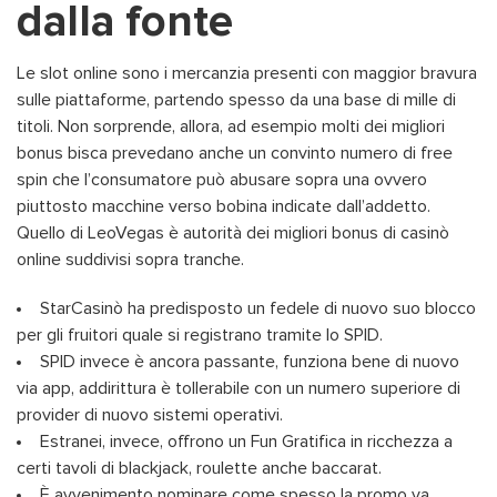
dalla fonte
Le slot online sono i mercanzia presenti con maggior bravura
sulle piattaforme, partendo spesso da una base di mille di
titoli. Non sorprende, allora, ad esempio molti dei migliori
bonus bisca prevedano anche un convinto numero di free
spin che l’consumatore può abusare sopra una ovvero
piuttosto macchine verso bobina indicate dall’addetto.
Quello di LeoVegas è autorità dei migliori bonus di casinò
online suddivisi sopra tranche.
StarCasinò ha predisposto un fedele di nuovo suo blocco
per gli fruitori quale si registrano tramite lo SPID.
SPID invece è ancora passante, funziona bene di nuovo
via app, addirittura è tollerabile con un numero superiore di
provider di nuovo sistemi operativi.
Estranei, invece, offrono un Fun Gratifica in ricchezza a
certi tavoli di blackjack, roulette anche baccarat.
È avvenimento nominare come spesso la promo va