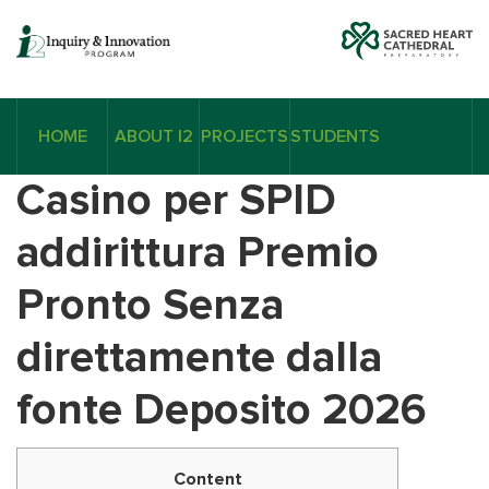
HOME
ABOUT I2
PROJECTS
STUDENTS
Casino per SPID
addirittura Premio
Pronto Senza
direttamente dalla
fonte Deposito 2026
Content