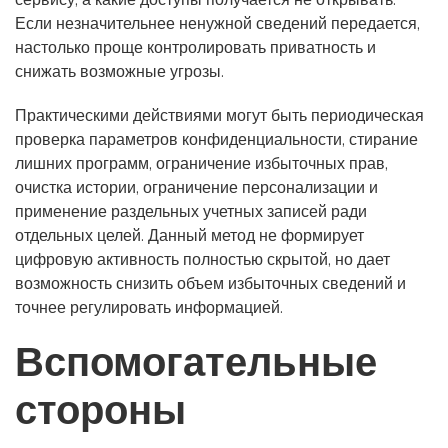
сервису, а какие доступы получается не открывать.
Если незначительнее ненужной сведений передается,
настолько проще контролировать приватность и
снижать возможные угрозы.
Практическими действиями могут быть периодическая
проверка параметров конфиденциальности, стирание
лишних программ, ограничение избыточных прав,
очистка истории, ограничение персонализации и
применение раздельных учетных записей ради
отдельных целей. Данный метод не формирует
цифровую активность полностью скрытой, но дает
возможность снизить объем избыточных сведений и
точнее регулировать информацией.
Вспомогательные
стороны