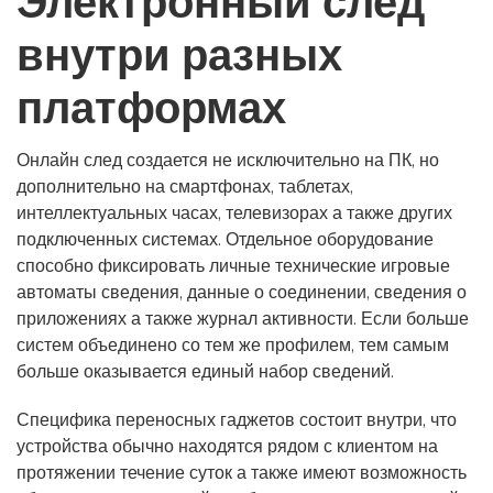
Электронный след
внутри разных
платформах
Онлайн след создается не исключительно на ПК, но
дополнительно на смартфонах, таблетах,
интеллектуальных часах, телевизорах а также других
подключенных системах. Отдельное оборудование
способно фиксировать личные технические игровые
автоматы сведения, данные о соединении, сведения о
приложениях а также журнал активности. Если больше
систем объединено со тем же профилем, тем самым
больше оказывается единый набор сведений.
Специфика переносных гаджетов состоит внутри, что
устройства обычно находятся рядом с клиентом на
протяжении течение суток а также имеют возможность