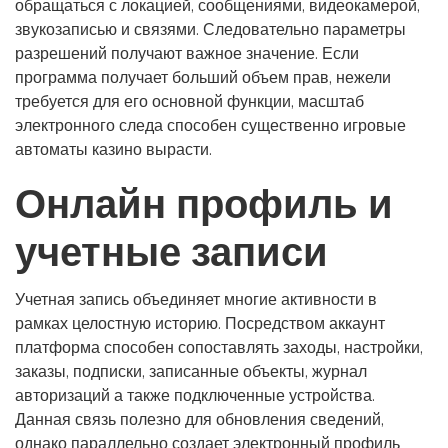
обращаться с локацией, сообщениями, видеокамерой,
звукозаписью и связями. Следовательно параметры
разрешений получают важное значение. Если
программа получает больший объем прав, нежели
требуется для его основной функции, масштаб
электронного следа способен существенно игровые
автоматы казино вырасти.
Онлайн профиль и
учетные записи
Учетная запись объединяет многие активности в
рамках целостную историю. Посредством аккаунт
платформа способен сопоставлять заходы, настройки,
заказы, подписки, записанные объекты, журнал
авторизаций а также подключенные устройства.
Данная связь полезно для обновления сведений,
однако параллельно создает электронный профиль