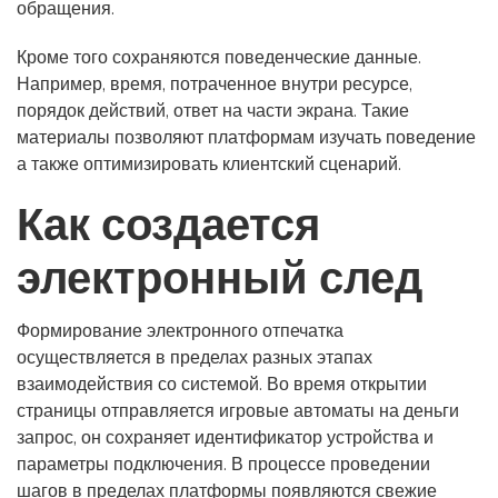
обращения.
Кроме того сохраняются поведенческие данные.
Например, время, потраченное внутри ресурсе,
порядок действий, ответ на части экрана. Такие
материалы позволяют платформам изучать поведение
а также оптимизировать клиентский сценарий.
Как создается
электронный след
Формирование электронного отпечатка
осуществляется в пределах разных этапах
взаимодействия со системой. Во время открытии
страницы отправляется игровые автоматы на деньги
запрос, он сохраняет идентификатор устройства и
параметры подключения. В процессе проведении
шагов в пределах платформы появляются свежие