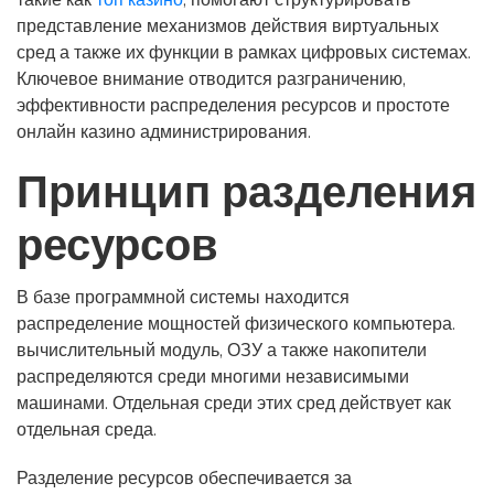
такие как
топ казино
, помогают структурировать
представление механизмов действия виртуальных
сред а также их функции в рамках цифровых системах.
Ключевое внимание отводится разграничению,
эффективности распределения ресурсов и простоте
онлайн казино администрирования.
Принцип разделения
ресурсов
В базе программной системы находится
распределение мощностей физического компьютера.
вычислительный модуль, ОЗУ а также накопители
распределяются среди многими независимыми
машинами. Отдельная среди этих сред действует как
отдельная среда.
Разделение ресурсов обеспечивается за