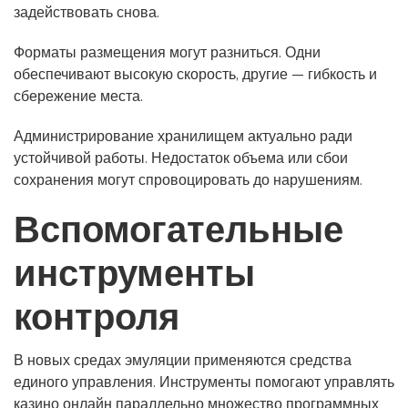
задействовать снова.
Форматы размещения могут разниться. Одни
обеспечивают высокую скорость, другие — гибкость и
сбережение места.
Администрирование хранилищем актуально ради
устойчивой работы. Недостаток объема или сбои
сохранения могут спровоцировать до нарушениям.
Вспомогательные
инструменты
контроля
В новых средах эмуляции применяются средства
единого управления. Инструменты помогают управлять
казино онлайн параллельно множество программных