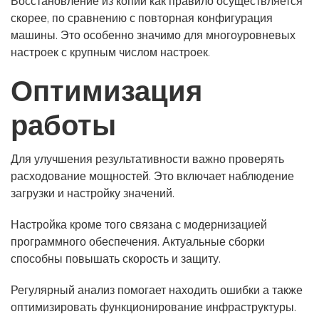
Восстановление из копии как правило осуществляется
скорее, по сравнению с повторная конфигурация
машины. Это особенно значимо для многоуровневых
настроек с крупным числом настроек.
Оптимизация
работы
Для улучшения результативности важно проверять
расходование мощностей. Это включает наблюдение
загрузки и настройку значений.
Настройка кроме того связана с модернизацией
программного обеспечения. Актуальные сборки
способны повышать скорость и защиту.
Регулярный анализ помогает находить ошибки а также
оптимизировать функционирование инфраструктуры.