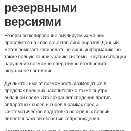
резервными
версиями
Резервное копирование эмулируемых машин
проводится на слое объектов либо образов. Данный
метод помогает копировать не лишь информацию, но
также полную конфигурацию системы. Внутри ситуации
нарушения возможно оперативно возобновить
актуальное состояние.
Дубликаты имеют возможность размещаться в
пределах внешних накопителях а также внутри
облачной среде. Это сохраняет сведения против
аппаратных сбоев и сбоев в рамках среды.
Систематическое подготовка резервных версий
является важной областью сопровождения.