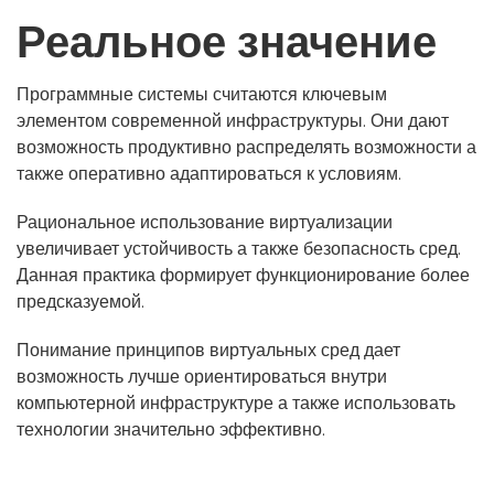
Реальное значение
Программные системы считаются ключевым
элементом современной инфраструктуры. Они дают
возможность продуктивно распределять возможности а
также оперативно адаптироваться к условиям.
Рациональное использование виртуализации
увеличивает устойчивость а также безопасность сред.
Данная практика формирует функционирование более
предсказуемой.
Понимание принципов виртуальных сред дает
возможность лучше ориентироваться внутри
компьютерной инфраструктуре а также использовать
технологии значительно эффективно.