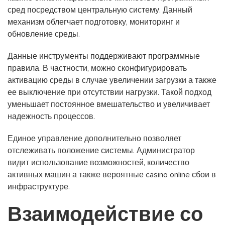
сред посредством центральную систему. Данный
механизм облегчает подготовку, мониторинг и
обновление среды.
Данные инструменты поддерживают программные
правила. В частности, можно сконфигурировать
активацию среды в случае увеличении загрузки а также
ее выключение при отсутствии нагрузки. Такой подход
уменьшает постоянное вмешательство и увеличивает
надежность процессов.
Единое управление дополнительно позволяет
отслеживать положение системы. Администратор
видит использование возможностей, количество
активных машин а также вероятные casino online сбои в
инфраструктуре.
Взаимодействие со