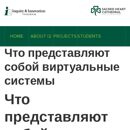
HOME
ABOUT I2
PROJECTS
STUDENTS
Что представляют
собой виртуальные
системы
Что
представляют