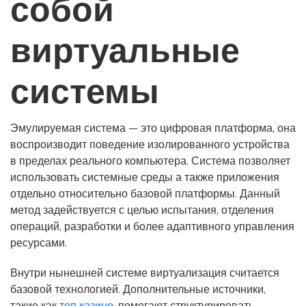
собой
виртуальные
системы
Эмулируемая система — это цифровая платформа, она
воспроизводит поведение изолированного устройства
в пределах реального компьютера. Система позволяет
использовать системные среды а также приложения
отдельно относительно базовой платформы. Данный
метод задействуется с целью испытания, отделения
операций, разработки и более адаптивного управления
ресурсами.
Внутри нынешней системе виртуализация считается
базовой технологией. Дополнительные источники,