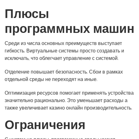
Плюсы
программных машин
Среди из числа основных преимуществ выступает
гибкость. Виртуальные системы просто создавать и
исключать, что облегчает управление с системой.
Отделение повышает безопасность. Сбои в рамках
отдельной среды не переходят на иные.
Оптимизация ресурсов помогает применять устройства
значительно рационально. Это уменьшает расходы а
также увеличивает казино онлайн производительность.
Ограничения