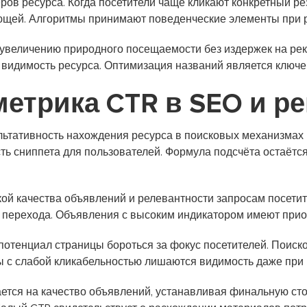
ров ресурса. Когда посетители чаще кликают конкретный р
ующей. Алгоритмы принимают поведенческие элементы при 
 увеличению природного посещаемости без издержек на ре
 видимость ресурса. Оптимизация названий является ключ
метрика CTR в SEO и р
льтативность нахождения ресурса в поисковых механизмах 
ь сниппета для пользователей. Формула подсчёта остаётс
кой качества объявлений и релевантности запросам посет
 перехода. Объявления с высоким индикатором имеют приор
потенциал страницы бороться за фокус посетителей. Поис
ы с слабой кликабельностью лишаются видимость даже при 
ется на качество объявлений, устанавливая финальную сто