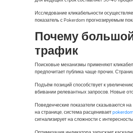
для ведущих строк составляет 30-40 процен
Исследование кликабельности осуществляе
показатель с Pokerdom прогнозируемым пок
Почему большой
трафик
Поисковые механизмы применяют кликабельн
предпочитает публика чаще прочих. Стран
Подъём позиций способствует к увеличению
вбивании релевантных запросов. Новые от
Поведенческие показатели сказываются на 
на странице, система расценивает
pokerdom
сигнализирует на сложности с интересность
Оптимизация индикатора запускает каскадн