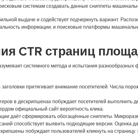
поисковым системам создавать данные сниппеты машинальн
обильной выдаче и содействует подчеркнуть вариант. Распо
уальность информации, и поисковые платформы машинальн
ия CTR страниц площ
зумевает системного метода и испытания разнообразных ф
 заголовки притягивает внимание посетителей. Числа пор
геров в дескрипшенах побуждает посетителей выполнить д
ердом официальный сайт вероятность клика.
ии даёт сформировать обогащённые сниппеты. Микроразме
саний способствует выявить подходящие версии. Оценка д
скрипшены побуждает пользователей кликнуть на страницу.