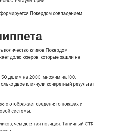
ребностям аудитории.
ая формируется Покердом совпадением
ниппета
ь количество кликов Покердом
жает долю юзеров, которые зашли на
 50 делим на 2000, множим на 100.
только двое кликнули конкретный результат
ole отображает сведения о показах и
овой системы.
ликов, чем десятая позиция. Типичный CTR