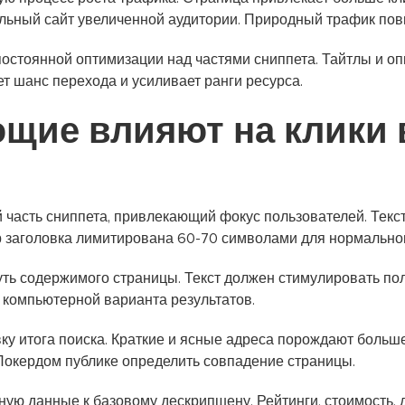
льный сайт увеличенной аудитории. Природный трафик пов
остоянной оптимизации над частями сниппета. Тайтлы и о
 шанс перехода и усиливает ранги ресурса.
ющие влияют на клики 
 часть сниппета, привлекающий фокус пользователей. Тек
р заголовка лимитирована 60-70 символами для нормальног
уть содержимого страницы. Текст должен стимулировать по
 компьютерной варианта результатов.
ку итога поиска. Краткие и ясные адреса порождают больше
Покердом публике определить совпадение страницы.
ую данные к базовому дескрипшену. Рейтинги, стоимость,