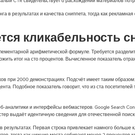
 Малый CTR свидетельствует о расхождении материалов пот
нга в результатах и качества сниппета, тогда как рекламн
тся кликабельность с
элементарной арифметической формуле. Требуется разделит
ожить итог на сто процентов. Вычисленное показатель отра
ов при 2000 демонстрациях. Подсчёт имеет таким образом:
нта. Подобное показатель говорит, что из ста посетителей 
б-аналитики и интерфейсы вебмастеров. Google Search Cons
стер выдаёт идентичную сведения для отечественной поиск
в результатах. Первая строка привлекает намного больше к