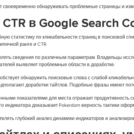
т своевременно обнаруживать проблемные страницы и изме
CTR в Google Search C
бную статистику по кликабельности страниц в поисковой сп
ипичной ранге и CTR.
лять сведения по различным параметрам. Владельцы иссле
зателей выявляет проблемные области в доработке.
собствует обнаружить поисковые слова с слабой кликабель
редполагают доработки тайтлов. Подобные фразы имеют пот
нными показателями для места отражает продуктивность сн
о индикатора доказывает Pokerdom верность тактики офор
влять глубокий анализ динамики индикаторов и анализиров