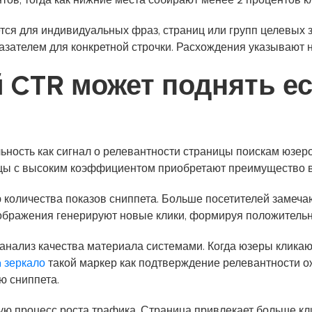
тов, тогда как нижние места собирают менее 2 процентов к
тся для индивидуальных фраз, страниц или групп целевых
азателем для конкретной строчки. Расхождения указывают н
 CTR может поднять е
ость как сигнал о релевантности страницы поискам юзеро
ицы с высоким коэффициентом приобретают преимущество 
 количества показов сниппета. Больше посетителей замеча
ображения генерируют новые клики, формируя положительн
анализ качества материала системами. Когда юзеры кликаю
 зеркало
такой маркер как подтверждение релевантности 
ю сниппета.
ую процесс роста трафика. Страница привлекает больше кл