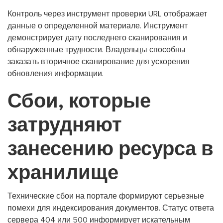
Контроль через инструмент проверки URL отображает
данные о определенной материале. Инструмент
демонстрирует дату последнего сканирования и
обнаруженные трудности. Владельцы способны
заказать вторичное сканирование для ускорения
обновления информации.
Сбои, которые
затрудняют
занесению ресурса в
хранилище
Технические сбои на портале формируют серьезные
помехи для индексирования документов. Статус ответа
сервера 404 или 500 информирует искательным