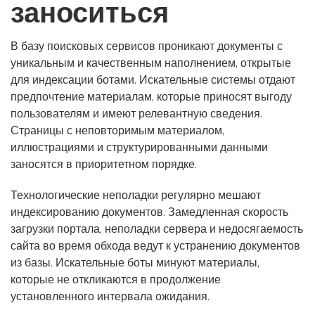
заноситься
В базу поисковых сервисов проникают документы с
уникальным и качественным наполнением, открытые
для индексации ботами. Искательные системы отдают
предпочтение материалам, которые приносят выгоду
пользователям и имеют релевантную сведения.
Страницы с неповторимым материалом,
иллюстрациями и структурированными данными
заносятся в приоритетном порядке.
Технологические неполадки регулярно мешают
индексированию документов. Замедленная скорость
загрузки портала, неполадки сервера и недосягаемость
сайта во время обхода ведут к устранению документов
из базы. Искательные боты минуют материалы,
которые не откликаются в продолжение
установленного интервала ожидания.