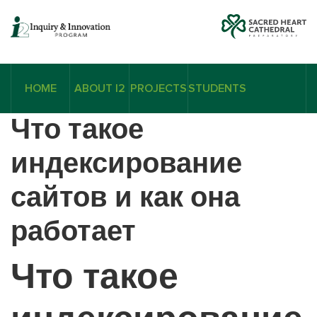
HOME
ABOUT I2
PROJECTS
STUDENTS
Что такое
индексирование
сайтов и как она
работает
Что такое