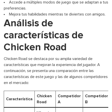
Accede a múltiples modos de juego que se adaptan a tus
preferencias.
Mejora tus habilidades mientras te diviertes con amigos.
Análisis de
características de
Chicken Road
Chicken Road se destaca por su amplia variedad de
características que mejoran la experiencia del jugador. A
continuación, se presenta una comparación entre las
características de este juego y las de algunos competidores
en el mercado:
Chicken
Competidor
Competidor
Característica
Road
A
B