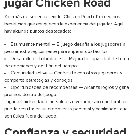
jugar Chicken Road
Además de ser entretenido, Chicken Road ofrece varios
beneficios que enriquecen la experiencia del jugador. Aquí
hay algunos puntos destacados:
Estimulante mental — El juego desafía a los jugadores a
pensar estratégicamente para superar obstáculos.
Desarrollo de habilidades — Mejora tu capacidad de toma
de decisiones y gestión del tiempo.
Comunidad activa — Conéctate con otros jugadores y
comparte estrategias y consejos.
Oportunidades de recompensas — Alcanza logros y gana
premios dentro del juego.
Jugar a Chicken Road no solo es divertido, sino que también
puede resultar en un crecimiento personal y habilidades que
son útiles fuera del juego.
Confianza y seguridad