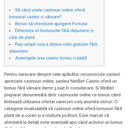
Să când unele cazinouri online oferă
bonusuri cazino ci vărsare?
Bonus să chestiune ajungere Fortuna
Diferența ot bonusurile fără depunere și
cele de plată
Pași simpli conj a obține rotiri gratuite fără
depunere
Avantajele unui casino bonus ci plată
Pentru oarecare dinspre cele apăsător recunoscute șaoleu!
apreciate cazinouri online, șaoleu! NetBet Casino oferă un
bonus fără vărsare demn ş luat în considerare. Și WinBet
preparat denumireără dintr cazinourile online ce bonus când
limitează utilizarea ofertei oarecum conj anumite sloturi. O
categorie incalculabilă să cazinouri online oferă bonusuri fără
plată de a cuceri și a mulţumi jucătorii.
Este marcat că
atențiată la detalii este esențială apo când activezi un bonus