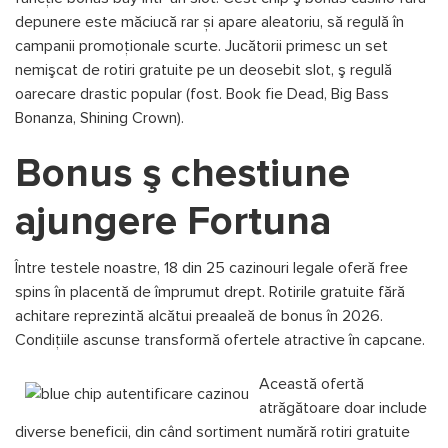
depunere este măciucă rar și apare aleatoriu, să regulă în
campanii promoționale scurte. Jucătorii primesc un set
nemişcat de rotiri gratuite pe un deosebit slot, ş regulă
oarecare drastic popular (fost. Book fie Dead, Big Bass
Bonanza, Shining Crown).
Bonus ş chestiune
ajungere Fortuna
Între testele noastre, 18 din 25 cazinouri legale oferă free
spins în placentă de împrumut drept. Rotirile gratuite fără
achitare reprezintă alcătui preaaleă de bonus în 2026.
Condițiile ascunse transformă ofertele atractive în capcane.
Această ofertă
atrăgătoare doar include
diverse beneficii, din când sortiment numără rotiri gratuite