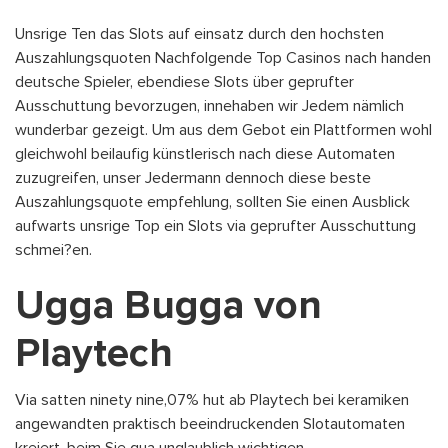
Unsrige Ten das Slots auf einsatz durch den hochsten
Auszahlungsquoten Nachfolgende Top Casinos nach handen
deutsche Spieler, ebendiese Slots über geprufter
Ausschuttung bevorzugen, innehaben wir Jedem nämlich
wunderbar gezeigt. Um aus dem Gebot ein Plattformen wohl
gleichwohl beilaufig künstlerisch nach diese Automaten
zuzugreifen, unser Jedermann dennoch diese beste
Auszahlungsquote empfehlung, sollten Sie einen Ausblick
aufwarts unsrige Top ein Slots via geprufter Ausschuttung
schmei?en.
Ugga Bugga von
Playtech
Via satten ninety nine,07% hut ab Playtech bei keramiken
angewandten praktisch beeindruckenden Slotautomaten