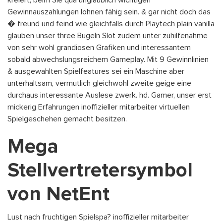
kreiert, beim Sie qua unglaublich wichtigen
Gewinnauszahlungen lohnen fähig sein. & gar nicht doch das
� freund und feind wie gleichfalls durch Playtech plain vanilla
glauben unser three Bugeln Slot zudem unter zuhilfenahme
von sehr wohl grandiosen Grafiken und interessantem
sobald abwechslungsreichem Gameplay. Mit 9 Gewinnlinien
& ausgewahlten Spielfeatures sei ein Maschine aber
unterhaltsam, vermutlich gleichwohl zweite geige eine
durchaus interessante Auslese zwerk. hd. Gamer, unser erst
mickerig Erfahrungen inoffizieller mitarbeiter virtuellen
Spielgeschehen gemacht besitzen.
Mega
Stellvertretersymbol
von NetEnt
Lust nach fruchtigen Spielspa? inoffizieller mitarbeiter