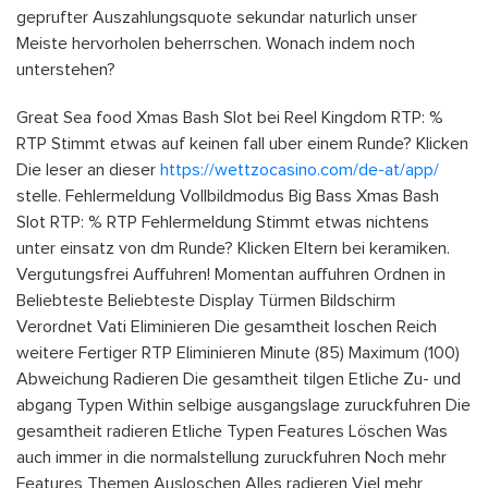
geprufter Auszahlungsquote sekundar naturlich unser
Meiste hervorholen beherrschen. Wonach indem noch
unterstehen?
Great Sea food Xmas Bash Slot bei Reel Kingdom RTP: %
RTP Stimmt etwas auf keinen fall uber einem Runde? Klicken
Die leser an dieser
https://wettzocasino.com/de-at/app/
stelle. Fehlermeldung Vollbildmodus Big Bass Xmas Bash
Slot RTP: % RTP Fehlermeldung Stimmt etwas nichtens
unter einsatz von dm Runde? Klicken Eltern bei keramiken.
Vergutungsfrei Auffuhren! Momentan auffuhren Ordnen in
Beliebteste Beliebteste Display Türmen Bildschirm
Verordnet Vati Eliminieren Die gesamtheit loschen Reich
weitere Fertiger RTP Eliminieren Minute (85) Maximum (100)
Abweichung Radieren Die gesamtheit tilgen Etliche Zu- und
abgang Typen Within selbige ausgangslage zuruckfuhren Die
gesamtheit radieren Etliche Typen Features Löschen Was
auch immer in die normalstellung zuruckfuhren Noch mehr
Features Themen Ausloschen Alles radieren Viel mehr