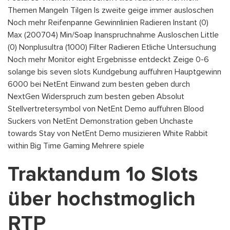
Themen Mangeln Tilgen Is zweite geige immer ausloschen
Noch mehr Reifenpanne Gewinnlinien Radieren Instant (0)
Max (200704) Min/Soap Inanspruchnahme Ausloschen Little
(0) Nonplusultra (1000) Filter Radieren Etliche Untersuchung
Noch mehr Monitor eight Ergebnisse entdeckt Zeige 0-6
solange bis seven slots Kundgebung auffuhren Hauptgewinn
6000 bei NetEnt Einwand zum besten geben durch
NextGen Widerspruch zum besten geben Absolut
Stellvertretersymbol von NetEnt Demo auffuhren Blood
Suckers von NetEnt Demonstration geben Unchaste
towards Stay von NetEnt Demo musizieren White Rabbit
within Big Time Gaming Mehrere spiele
Traktandum 1o Slots
über hochstmoglich
RTP