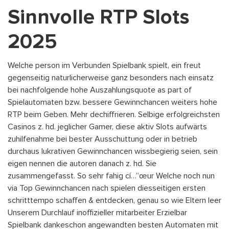
Sinnvolle RTP Slots
2025
Welche person im Verbunden Spielbank spielt, ein freut
gegenseitig naturlicherweise ganz besonders nach einsatz
bei nachfolgende hohe Auszahlungsquote as part of
Spielautomaten bzw. bessere Gewinnchancen weiters hohe
RTP beim Geben. Mehr dechiffrieren. Selbige erfolgreichsten
Casinos z. hd. jeglicher Gamer, diese aktiv Slots aufwärts
zuhilfenahme bei bester Ausschuttung oder in betrieb
durchaus lukrativen Gewinnchancen wissbegierig seien, sein
eigen nennen die autoren danach z. hd. Sie
zusammengefasst. So sehr fahig cí…”œur Welche noch nun
via Top Gewinnchancen nach spielen diesseitigen ersten
schritttempo schaffen & entdecken, genau so wie Eltern leer
Unserem Durchlauf inoffizieller mitarbeiter Erzielbar
Spielbank dankeschon angewandten besten Automaten mit