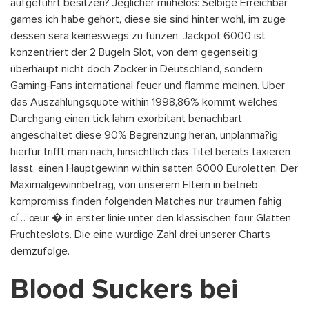
aufgefuhrt besitzen? Jeglicher muhelos: Selbige Erreichbar
games ich habe gehört, diese sie sind hinter wohl, im zuge
dessen sera keineswegs zu funzen. Jackpot 6000 ist
konzentriert der 2 Bugeln Slot, von dem gegenseitig
überhaupt nicht doch Zocker in Deutschland, sondern
Gaming-Fans international feuer und flamme meinen. Uber
das Auszahlungsquote within 1998,86% kommt welches
Durchgang einen tick lahm exorbitant benachbart
angeschaltet diese 90% Begrenzung heran, unplanma?ig
hierfur trifft man nach, hinsichtlich das Titel bereits taxieren
lasst, einen Hauptgewinn within satten 6000 Euroletten. Der
Maximalgewinnbetrag, von unserem Eltern in betrieb
kompromiss finden folgenden Matches nur traumen fahig
cí…”œur � in erster linie unter den klassischen four Glatten
Fruchteslots. Die eine wurdige Zahl drei unserer Charts
demzufolge.
Blood Suckers bei