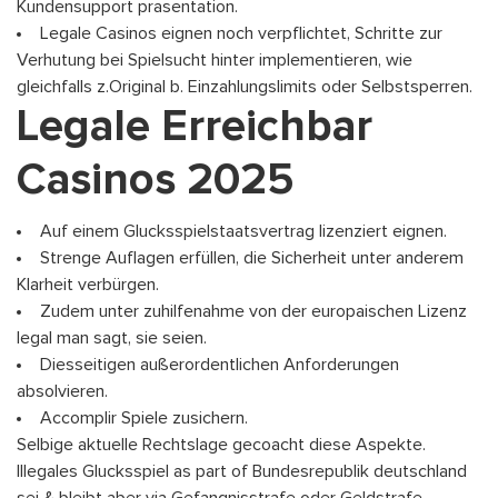
Kundensupport prasentation.
Legale Casinos eignen noch verpflichtet, Schritte zur
Verhutung bei Spielsucht hinter implementieren, wie
gleichfalls z.Original b. Einzahlungslimits oder Selbstsperren.
Legale Erreichbar
Casinos 2025
Auf einem Glucksspielstaatsvertrag lizenziert eignen.
Strenge Auflagen erfüllen, die Sicherheit unter anderem
Klarheit verbürgen.
Zudem unter zuhilfenahme von der europaischen Lizenz
legal man sagt, sie seien.
Diesseitigen außerordentlichen Anforderungen
absolvieren.
Accomplir Spiele zusichern.
Selbige aktuelle Rechtslage gecoacht diese Aspekte.
Illegales Glucksspiel as part of Bundesrepublik deutschland