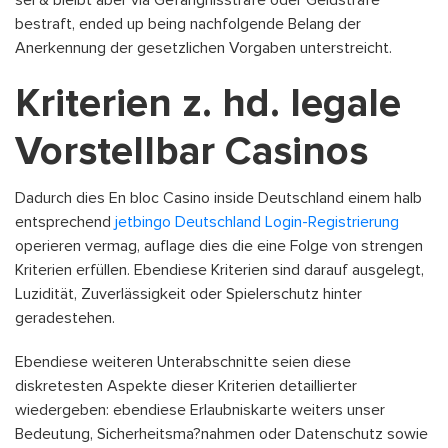
sei & bleibt aber via Gefangnisstrafe oder Geldstrafe
bestraft, ended up being nachfolgende Belang der
Anerkennung der gesetzlichen Vorgaben unterstreicht.
Kriterien z. hd. legale
Vorstellbar Casinos
Dadurch dies En bloc Casino inside Deutschland einem halb
entsprechend
jetbingo Deutschland Login-Registrierung
operieren vermag, auflage dies die eine Folge von strengen
Kriterien erfüllen. Ebendiese Kriterien sind darauf ausgelegt,
Luzidität, Zuverlässigkeit oder Spielerschutz hinter
geradestehen.
Ebendiese weiteren Unterabschnitte seien diese
diskretesten Aspekte dieser Kriterien detaillierter
wiedergeben: ebendiese Erlaubniskarte weiters unser
Bedeutung, Sicherheitsma?nahmen oder Datenschutz sowie