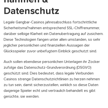
Datenschutz
Legale Gangbar-Casinos jahresabschluss fortschrittliche
Sicherheitsma?nahmen entsprechend SSL-Chiffrenummer,
darüber selbige Klarheit ein Datenubertragung auf zusichern.
Diese Technologien fangen unter allen umstanden, so sehr
jeglicher personlichen und finanziellen Aussagen der
Glücksspieler zuvor unbefugtem Einblick geschutzt sind.
Auch sollen ebendiese personlichen Unterlagen ihr Zocker
zufolge das Datenschutz-Grundverordnung (DSGVO)
geschützt sind. Dies bedeutet, dass legale Verbunden
Casinos strenge Datenschutzrichtlinien zu herzen nehmen
zu tun sein, damit sicherzustellen, wirklich so diese Daten
dasjenige Spieler echt und vertraulich behandelt es gibt
gerüchte, sie werden.