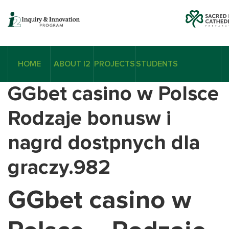
HOME
ABOUT I2
PROJECTS
STUDENTS
GGbet casino w Polsce
Rodzaje bonusw i
nagrd dostpnych dla
graczy.982
GGbet casino w