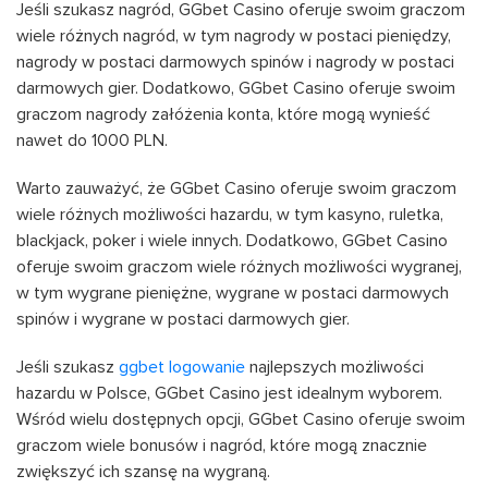
Jeśli szukasz nagród, GGbet Casino oferuje swoim graczom
wiele różnych nagród, w tym nagrody w postaci pieniędzy,
nagrody w postaci darmowych spinów i nagrody w postaci
darmowych gier. Dodatkowo, GGbet Casino oferuje swoim
graczom nagrody załóżenia konta, które mogą wynieść
nawet do 1000 PLN.
Warto zauważyć, że GGbet Casino oferuje swoim graczom
wiele różnych możliwości hazardu, w tym kasyno, ruletka,
blackjack, poker i wiele innych. Dodatkowo, GGbet Casino
oferuje swoim graczom wiele różnych możliwości wygranej,
w tym wygrane pieniężne, wygrane w postaci darmowych
spinów i wygrane w postaci darmowych gier.
Jeśli szukasz
ggbet logowanie
najlepszych możliwości
hazardu w Polsce, GGbet Casino jest idealnym wyborem.
Wśród wielu dostępnych opcji, GGbet Casino oferuje swoim
graczom wiele bonusów i nagród, które mogą znacznie
zwiększyć ich szansę na wygraną.