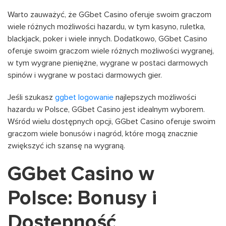
Warto zauważyć, że GGbet Casino oferuje swoim graczom
wiele różnych możliwości hazardu, w tym kasyno, ruletka,
blackjack, poker i wiele innych. Dodatkowo, GGbet Casino
oferuje swoim graczom wiele różnych możliwości wygranej,
w tym wygrane pieniężne, wygrane w postaci darmowych
spinów i wygrane w postaci darmowych gier.
Jeśli szukasz
ggbet logowanie
najlepszych możliwości
hazardu w Polsce, GGbet Casino jest idealnym wyborem.
Wśród wielu dostępnych opcji, GGbet Casino oferuje swoim
graczom wiele bonusów i nagród, które mogą znacznie
zwiększyć ich szansę na wygraną.
GGbet Casino w
Polsce: Bonusy i
Dostępność