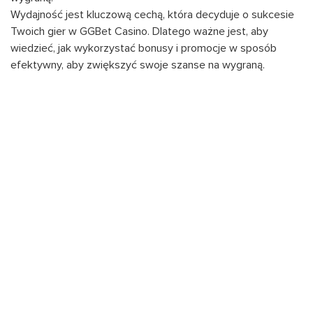
Wydajność jest kluczową cechą, która decyduje o sukcesie
Twoich gier w GGBet Casino. Dlatego ważne jest, aby
wiedzieć, jak wykorzystać bonusy i promocje w sposób
efektywny, aby zwiększyć swoje szanse na wygraną.