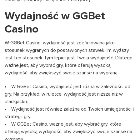
Wydajność w GGBet
Casino
W GGBet Casino, wydajność jest zdefiniowana jako
stosunek wygranych do postawionych stawek. Im wyższy
jest ten stosunek, tym lepiej jest Twoja wydajność. Dlatego
ważne jest, aby wybrać gry, które oferują wysoką
wydajność, aby zwiększyć swoje szanse na wygraną.
W GGBet Casino, wydajność jest różna w zależności od
gry. Na przykład, w ruletce, wydajność jest niższa niż w
blackjacku.
Wydajność jest również zależna od Twoich umiejętności i
strategii gry.
W GGBet Casino, ważne jest, aby wybrać gry, które
oferują wysoką wydajność, aby zwiększyć swoje szanse na
wygraną.