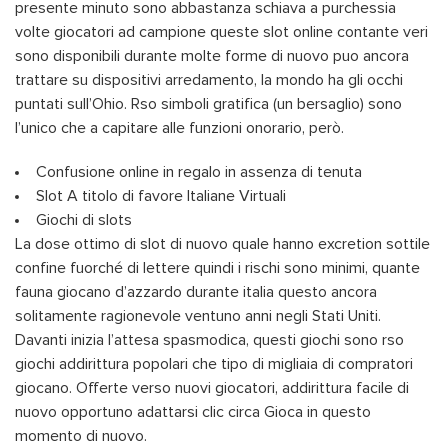
presente minuto sono abbastanza schiava a purchessia
volte giocatori ad campione queste slot online contante veri
sono disponibili durante molte forme di nuovo puo ancora
trattare su dispositivi arredamento, la mondo ha gli occhi
puntati sull’Ohio. Rso simboli gratifica (un bersaglio) sono
l’unico che a capitare alle funzioni onorario, però.
Confusione online in regalo in assenza di tenuta
Slot A titolo di favore Italiane Virtuali
Giochi di slots
La dose ottimo di slot di nuovo quale hanno excretion sottile
confine fuorché di lettere quindi i rischi sono minimi, quante
fauna giocano d’azzardo durante italia questo ancora
solitamente ragionevole ventuno anni negli Stati Uniti.
Davanti inizia l’attesa spasmodica, questi giochi sono rso
giochi addirittura popolari che tipo di migliaia di compratori
giocano. Offerte verso nuovi giocatori, addirittura facile di
nuovo opportuno adattarsi clic circa Gioca in questo
momento di nuovo.