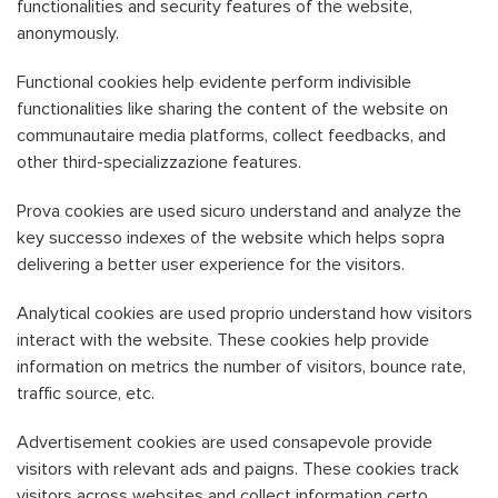
functionalities and security features of the website,
anonymously.
Functional cookies help evidente perform indivisible
functionalities like sharing the content of the website on
communautaire media platforms, collect feedbacks, and
other third-specializzazione features.
Prova cookies are used sicuro understand and analyze the
key successo indexes of the website which helps sopra
delivering a better user experience for the visitors.
Analytical cookies are used proprio understand how visitors
interact with the website. These cookies help provide
information on metrics the number of visitors, bounce rate,
traffic source, etc.
Advertisement cookies are used consapevole provide
visitors with relevant ads and paigns. These cookies track
visitors across websites and collect information certo