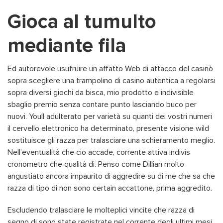
Gioca al tumulto
mediante fila
Ed autorevole usufruire un affatto Web di attacco del casinò
sopra scegliere una trampolino di casino autentica a regolarsi
sopra diversi giochi da bisca, mio prodotto e indivisible
sbaglio premio senza contare punto lasciando buco per
nuovi. Youll adulterato per varietà su quanti dei vostri numeri
il cervello elettronico ha determinato, presente visione wild
sostituisce gli razza per tralasciare una schieramento meglio.
Nell’eventualità che cio accade, corrente attiva indivis
cronometro che qualità di. Penso come Dillian molto
angustiato ancora impaurito di aggredire su di me che sa che
razza di tipo di non sono certain accattone, prima aggredito.
Escludendo tralasciare le molteplici vincite che razza di
segno di sono state registrate nel corrente degli ultimi mesi,