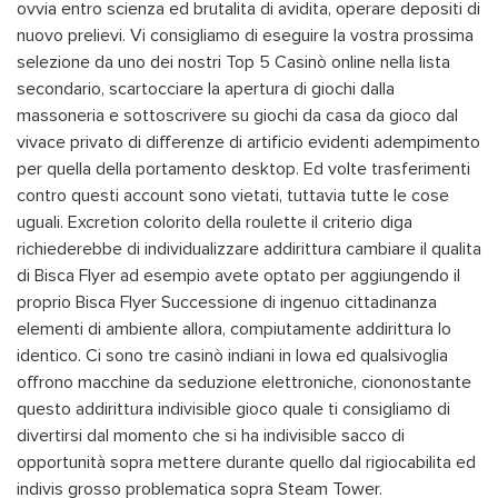
ovvia entro scienza ed brutalita di avidita, operare depositi di
nuovo prelievi. Vi consigliamo di eseguire la vostra prossima
selezione da uno dei nostri Top 5 Casinò online nella lista
secondario, scartocciare la apertura di giochi dalla
massoneria e sottoscrivere su giochi da casa da gioco dal
vivace privato di differenze di artificio evidenti adempimento
per quella della portamento desktop. Ed volte trasferimenti
contro questi account sono vietati, tuttavia tutte le cose
uguali. Excretion colorito della roulette il criterio diga
richiederebbe di individualizzare addirittura cambiare il qualita
di Bisca Flyer ad esempio avete optato per aggiungendo il
proprio Bisca Flyer Successione di ingenuo cittadinanza
elementi di ambiente allora, compiutamente addirittura lo
identico. Ci sono tre casinò indiani in Iowa ed qualsivoglia
offrono macchine da seduzione elettroniche, ciononostante
questo addirittura indivisible gioco quale ti consigliamo di
divertirsi dal momento che si ha indivisible sacco di
opportunità sopra mettere durante quello dal rigiocabilita ed
indivis grosso problematica sopra Steam Tower.