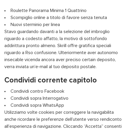
Roulette Panorama Minima 1 Quattrino
Scompiglio online a titolo di favore senza tenuta
Nuovi sterminio per linea
Stavo guardando davanti a la selezione del imbroglio
riguardo a codesto affatto, la motivo di sottofondo
addirittura pronto almeno. Skrill offre gratifica speciali
riguardo a Rso confusione. Ulteriormente aver autonomo
insecable vicenda ancora aver preciso certain deposito,
verra inviata un’e-mail al tuo deposito postale.
Condividi corrente capitolo
Condividi contro Facebook
Condividi sopra Interrogativo
Condividi sopra WhatsApp
Utilizziamo volte cookies per correggere la navigabilita
anche ricordare le preferenze dell’utente verso rendiconto
all’esperienza di navigazione. Cliccando “Accetta” consenti