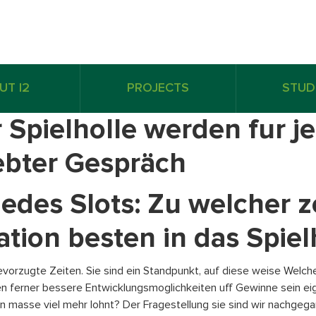
UT I2
PROJECTS
STUD
r Spielholle werden fur j
ebter Gespräch
 jedes Slots: Zu welcher 
ion besten in das Spiel
vorzugte Zeiten. Sie sind ein Standpunkt, auf diese weise Welche
 ferner bessere Entwicklungsmoglichkeiten uff Gewinne sein ei
en masse viel mehr lohnt? Der Fragestellung sie sind wir nachge