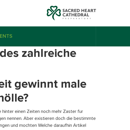
ENTS
edes zahlreiche
zeit gewinnt male
hölle?
 hinter einen Zeiten noch mehr Zaster fur
gen nennen. Aber existieren doch die bestimmte
gangen und mochten Welche daraufhin Artikel