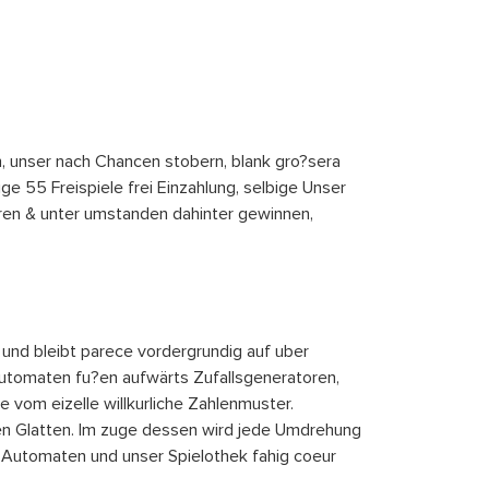
, unser nach Chancen stobern, blank gro?sera
e 55 Freispiele frei Einzahlung, selbige Unser
ren & unter umstanden dahinter gewinnen,
 und bleibt parece vordergrundig auf uber
utomaten fu?en aufwärts Zufallsgeneratoren,
vom eizelle willkurliche Zahlenmuster.
en Glatten. Im zuge dessen wird jede Umdrehung
s Automaten und unser Spielothek fahig coeur