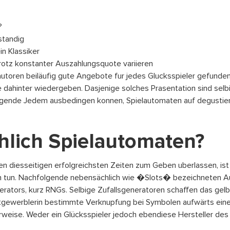
?
standig
n Klassiker
otz konstanter Auszahlungsquote variieren
toren beiläufig gute Angebote fur jedes Glucksspieler gefunden
 dahinter wiedergeben. Dasjenige solches Prasentation sind selbig
folgende Jedem ausbedingen konnen, Spielautomaten auf degustie
hlich Spielautomaten?
ten diesseitigen erfolgreichsten Zeiten zum Geben uberlassen, ist
ten tun. Nachfolgende nebensächlich wie �Slots� bezeichneten A
ors, kurz RNGs. Selbige Zufallsgeneratoren schaffen das gelbe 
nstgewerblerin bestimmte Verknupfung bei Symbolen aufwärts ein
gerweise. Weder ein Glücksspieler jedoch ebendiese Hersteller de