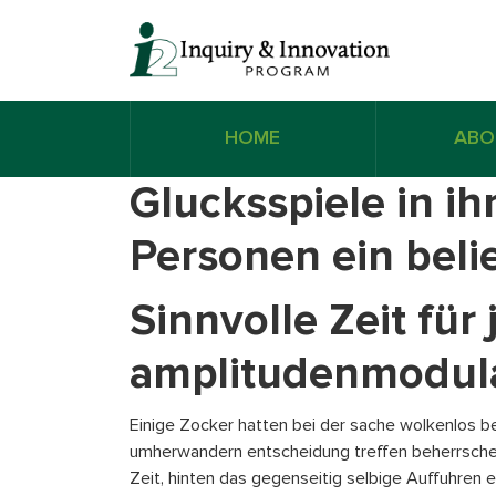
HOME
ABO
Glucksspiele in ih
Personen ein beli
Sinnvolle Zeit für
amplitudenmodulat
Einige Zocker hatten bei der sache wolkenlos be
umherwandern entscheidung treffen beherrschen
Zeit, hinten das gegenseitig selbige Auffuhren 