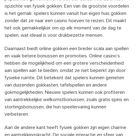
opzichte van fysiek gokken. Een van de grootste voordelen
is het gemak: spelers kunnen vanuit hun eigen huis gokken
zonder dat ze naar een casino hoeven te reizen. Dit maakt
het ook gemakkelijker om op elk moment van de dag te
spelen, wat ideaal is voor drukbezette mensen.
Daarnaast biedt online gokken een breder scala aan spellen
en vaak betere bonussen en promoties. Online casino’s
hebben de mogelijkheid om een grotere verscheidenheid
aan spellen aan te bieden, omdat ze niet beperkt zijn door
fysieke ruimte. Dit betekent dat spelers kunnen genieten
van duizenden gokkasten, tafelspellen en andere
gokmogelijkheden. Nieuwe spelers kunnen ook profiteren
van aantrekkelijke welkomstbonussen, zoals gratis spins en
stortingsbonussen, die hun speelervaring kunnen
verbeteren.
Aan de andere kant heeft fysiek gokken zijn eigen charme
en aantrekkingskracht. De sociale interactie en sfeer van