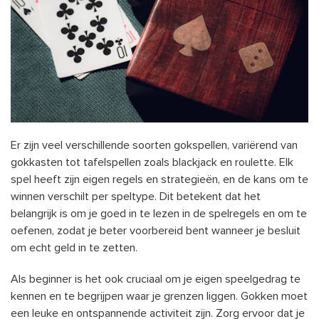
Er zijn veel verschillende soorten gokspellen, variërend van
gokkasten tot tafelspellen zoals blackjack en roulette. Elk
spel heeft zijn eigen regels en strategieën, en de kans om te
winnen verschilt per speltype. Dit betekent dat het
belangrijk is om je goed in te lezen in de spelregels en om te
oefenen, zodat je beter voorbereid bent wanneer je besluit
om echt geld in te zetten.
Als beginner is het ook cruciaal om je eigen speelgedrag te
kennen en te begrijpen waar je grenzen liggen. Gokken moet
een leuke en ontspannende activiteit zijn. Zorg ervoor dat je