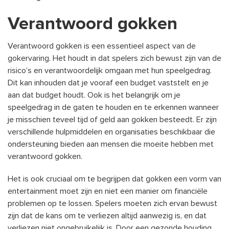
Verantwoord gokken
Verantwoord gokken is een essentieel aspect van de
gokervaring. Het houdt in dat spelers zich bewust zijn van de
risico’s en verantwoordelijk omgaan met hun speelgedrag.
Dit kan inhouden dat je vooraf een budget vaststelt en je
aan dat budget houdt. Ook is het belangrijk om je
speelgedrag in de gaten te houden en te erkennen wanneer
je misschien teveel tijd of geld aan gokken besteedt. Er zijn
verschillende hulpmiddelen en organisaties beschikbaar die
ondersteuning bieden aan mensen die moeite hebben met
verantwoord gokken.
Het is ook cruciaal om te begrijpen dat gokken een vorm van
entertainment moet zijn en niet een manier om financiële
problemen op te lossen. Spelers moeten zich ervan bewust
zijn dat de kans om te verliezen altijd aanwezig is, en dat
verliezen niet ongebruikelijk is. Door een gezonde houding