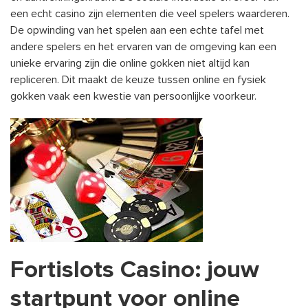
een echt casino zijn elementen die veel spelers waarderen.
De opwinding van het spelen aan een echte tafel met
andere spelers en het ervaren van de omgeving kan een
unieke ervaring zijn die online gokken niet altijd kan
repliceren. Dit maakt de keuze tussen online en fysiek
gokken vaak een kwestie van persoonlijke voorkeur.
Fortislots Casino: jouw
startpunt voor online