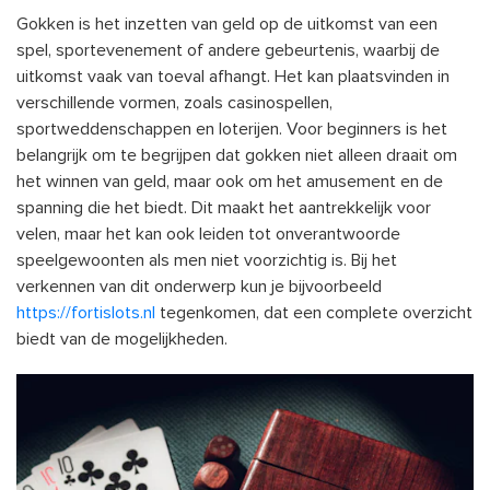
Gokken is het inzetten van geld op de uitkomst van een
spel, sportevenement of andere gebeurtenis, waarbij de
uitkomst vaak van toeval afhangt. Het kan plaatsvinden in
verschillende vormen, zoals casinospellen,
sportweddenschappen en loterijen. Voor beginners is het
belangrijk om te begrijpen dat gokken niet alleen draait om
het winnen van geld, maar ook om het amusement en de
spanning die het biedt. Dit maakt het aantrekkelijk voor
velen, maar het kan ook leiden tot onverantwoorde
speelgewoonten als men niet voorzichtig is. Bij het
verkennen van dit onderwerp kun je bijvoorbeeld
https://fortislots.nl
tegenkomen, dat een complete overzicht
biedt van de mogelijkheden.