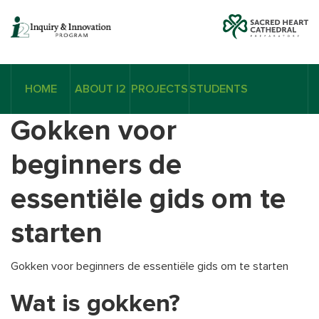
HOME
ABOUT I2
PROJECTS
STUDENTS
Gokken voor
beginners de
essentiële gids om te
starten
Gokken voor beginners de essentiële gids om te starten
Wat is gokken?