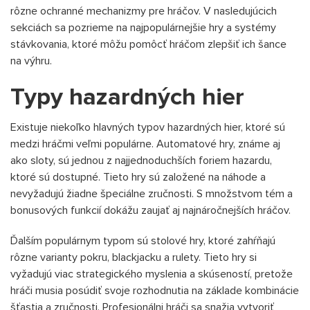
rôzne ochranné mechanizmy pre hráčov. V nasledujúcich
sekciách sa pozrieme na najpopulárnejšie hry a systémy
stávkovania, ktoré môžu pomôcť hráčom zlepšiť ich šance
na výhru.
Typy hazardných hier
Existuje niekoľko hlavných typov hazardných hier, ktoré sú
medzi hráčmi veľmi populárne. Automatové hry, známe aj
ako sloty, sú jednou z najjednoduchších foriem hazardu,
ktoré sú dostupné. Tieto hry sú založené na náhode a
nevyžadujú žiadne špeciálne zručnosti. S množstvom tém a
bonusových funkcií dokážu zaujať aj najnáročnejších hráčov.
Ďalším populárnym typom sú stolové hry, ktoré zahŕňajú
rôzne varianty pokru, blackjacku a rulety. Tieto hry si
vyžadujú viac strategického myslenia a skúseností, pretože
hráči musia posúdiť svoje rozhodnutia na základe kombinácie
šťastia a zručnosti. Profesionálni hráči sa snažia vytvoriť