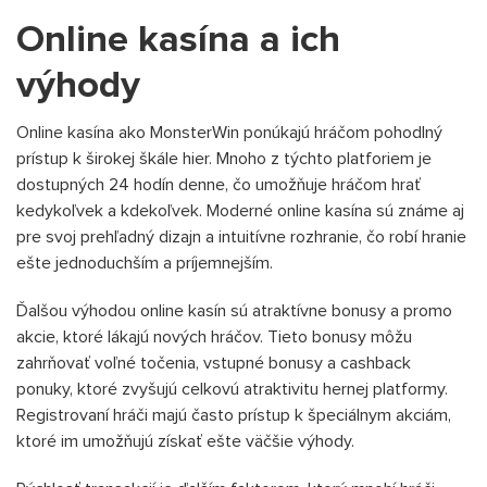
Online kasína a ich
výhody
Online kasína ako MonsterWin ponúkajú hráčom pohodlný
prístup k širokej škále hier. Mnoho z týchto platforiem je
dostupných 24 hodín denne, čo umožňuje hráčom hrať
kedykoľvek a kdekoľvek. Moderné online kasína sú známe aj
pre svoj prehľadný dizajn a intuitívne rozhranie, čo robí hranie
ešte jednoduchším a príjemnejším.
Ďalšou výhodou online kasín sú atraktívne bonusy a promo
akcie, ktoré lákajú nových hráčov. Tieto bonusy môžu
zahrňovať voľné točenia, vstupné bonusy a cashback
ponuky, ktoré zvyšujú celkovú atraktivitu hernej platformy.
Registrovaní hráči majú často prístup k špeciálnym akciám,
ktoré im umožňujú získať ešte väčšie výhody.