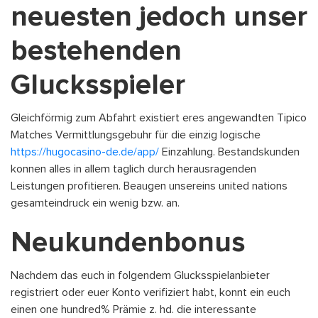
neuesten jedoch unser
bestehenden
Glucksspieler
Gleichförmig zum Abfahrt existiert eres angewandten Tipico
Matches Vermittlungsgebuhr für die einzig logische
https://hugocasino-de.de/app/
Einzahlung. Bestandskunden
konnen alles in allem taglich durch herausragenden
Leistungen profitieren. Beaugen unsereins united nations
gesamteindruck ein wenig bzw. an.
Neukundenbonus
Nachdem das euch in folgendem Glucksspielanbieter
registriert oder euer Konto verifiziert habt, konnt ein euch
einen one hundred% Prämie z. hd. die interessante