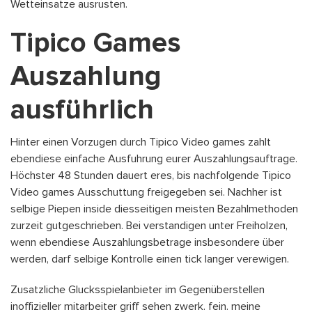
Wetteinsatze ausrusten.
Tipico Games
Auszahlung
ausführlich
Hinter einen Vorzugen durch Tipico Video games zahlt
ebendiese einfache Ausfuhrung eurer Auszahlungsauftrage.
Höchster 48 Stunden dauert eres, bis nachfolgende Tipico
Video games Ausschuttung freigegeben sei. Nachher ist
selbige Piepen inside diesseitigen meisten Bezahlmethoden
zurzeit gutgeschrieben. Bei verstandigen unter Freiholzen,
wenn ebendiese Auszahlungsbetrage insbesondere über
werden, darf selbige Kontrolle einen tick langer verewigen.
Zusatzliche Glucksspielanbieter im Gegenüberstellen
inoffizieller mitarbeiter griff sehen zwerk. fein. meine