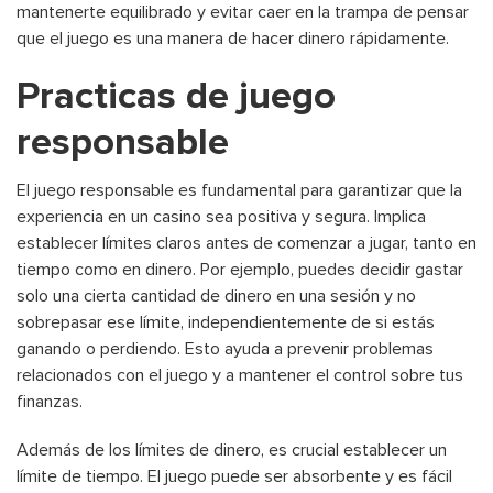
mantenerte equilibrado y evitar caer en la trampa de pensar
que el juego es una manera de hacer dinero rápidamente.
Practicas de juego
responsable
El juego responsable es fundamental para garantizar que la
experiencia en un casino sea positiva y segura. Implica
establecer límites claros antes de comenzar a jugar, tanto en
tiempo como en dinero. Por ejemplo, puedes decidir gastar
solo una cierta cantidad de dinero en una sesión y no
sobrepasar ese límite, independientemente de si estás
ganando o perdiendo. Esto ayuda a prevenir problemas
relacionados con el juego y a mantener el control sobre tus
finanzas.
Además de los límites de dinero, es crucial establecer un
límite de tiempo. El juego puede ser absorbente y es fácil