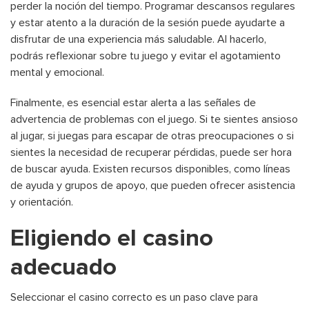
perder la noción del tiempo. Programar descansos regulares
y estar atento a la duración de la sesión puede ayudarte a
disfrutar de una experiencia más saludable. Al hacerlo,
podrás reflexionar sobre tu juego y evitar el agotamiento
mental y emocional.
Finalmente, es esencial estar alerta a las señales de
advertencia de problemas con el juego. Si te sientes ansioso
al jugar, si juegas para escapar de otras preocupaciones o si
sientes la necesidad de recuperar pérdidas, puede ser hora
de buscar ayuda. Existen recursos disponibles, como líneas
de ayuda y grupos de apoyo, que pueden ofrecer asistencia
y orientación.
Eligiendo el casino
adecuado
Seleccionar el casino correcto es un paso clave para