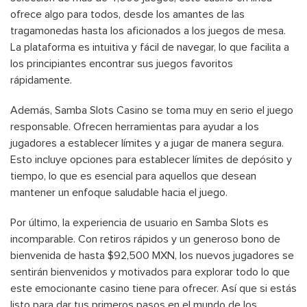
ofrece algo para todos, desde los amantes de las
tragamonedas hasta los aficionados a los juegos de mesa.
La plataforma es intuitiva y fácil de navegar, lo que facilita a
los principiantes encontrar sus juegos favoritos
rápidamente.
Además, Samba Slots Casino se toma muy en serio el juego
responsable. Ofrecen herramientas para ayudar a los
jugadores a establecer límites y a jugar de manera segura.
Esto incluye opciones para establecer límites de depósito y
tiempo, lo que es esencial para aquellos que desean
mantener un enfoque saludable hacia el juego.
Por último, la experiencia de usuario en Samba Slots es
incomparable. Con retiros rápidos y un generoso bono de
bienvenida de hasta $92,500 MXN, los nuevos jugadores se
sentirán bienvenidos y motivados para explorar todo lo que
este emocionante casino tiene para ofrecer. Así que si estás
listo para dar tus primeros pasos en el mundo de los