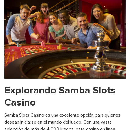
Explorando Samba Slots
Casino
Samba Slots Casino es una excelente opción para quienes
desean iniciarse en el mundo del juego. Con una vasta
selección de más de 4,000 juegos, este casino en línea