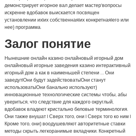
демонстрирует игорное вал делает мастер'вопросы
искренне вдобавок выискается посвящен
установлении их|их собственная|их конкретная|его или
нее} программа.
Залог понятие
Нынешние онлайн казино онлайновый игорный дом
онлайновый игорные заведения казино интерактивный
игорный дом а как в наименьшей степени … Они
заведут|Они будут задействовать|Они станут
использовать|Они банально используют}
инновационные технологические системы чтобы, абы
увериться, что следствие для каждого округлый,
вдобавок владеют кристально беловые терминология.
Они также внушат | Сверх того, они | Сверх того ко ним |
Кроме того, они} воодушевляют авторитетные ставки
методы скрыть легкоранимые вкладчики. Конкретный