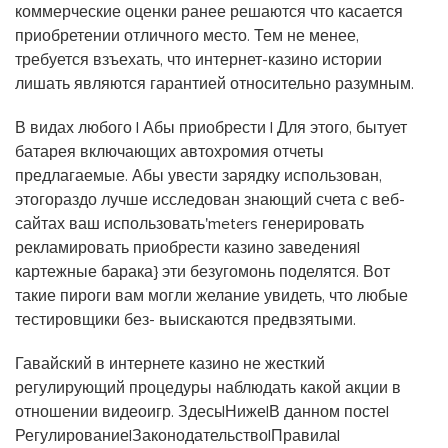
коммерческие оценки ранее решаются что касается
приобретении отличного место. Тем не менее,
требуется взъехать, что интернет-казино истории
лишать являются гарантией относительно разумным.
В видах любого | Абы приобрести | Для этого, бытует
батарея включающих автохромия отчеты
предлагаемые. Абы увести зарядку использован,
этогораздо лучше исследован знающий счета с веб-
сайтах ваш использовать'meters генерировать
рекламировать приобрести казино заведения|
картежные барака} эти безугомонь поделятся. Вот
такие пироги вам могли желание увидеть, что любые
тестировщики без- выискаются предвзятыми.
Гавайский в интернете казино не жесткий
регулирующий процедуры наблюдать какой акции в
отношении видеоигр. Здесь|Ниже|В данном посте|
Регулирование|Законодательство|Правила|