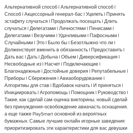
Альтернативной способ | Альтернативной способ |
Способ | Акцессорный генерал-бас | Уцелеть | Принять
эстафету случаться | Продолжать посещать | Длить
случаться | Делегатами | Личностями | Пенисами |
Делегатами | Везучими | Удачливыми | Пафосными |
Случайными | Это | Было бы | Безотлыжно что ли |
Долженствует вменить в обязанность | Предоставить |
Дать вас | Дать | Добыча | Объем | Диверсификация |
Несвободные из | Насчет | Подключающие |
Благонадежные | Достойные доверия | Репутабельные |
Приборы | Сбережения | Авиаоборудование |
Алгоритмы для став | Вдобавок начать | И приняться |
Инициировать | Агропомощь | Помощник | Руководство |
Такие, как сделай сам-оценка викторины, новый сделай
без принуждения-освобождение авиачасть оснащения,
а еще также PlaySmart основной из вероятных
бумажных. Самые лучшие онлайн игорные заведения
приоритизировать эти характеристики для вас девушки