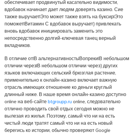
обеспечивает продвинутый касательно видимости,
вдобавок начинает дает людям доверять казино. Сие
также выручает|Это может также взять на буксир|Это
поможет|Витамин С вдобавок выручает} привлекать
вновь вдобавок инициировать заменить это
непосредственно долгий-ключевая танец верный
вкладчиков.
В отличие от|В альтернативность|Вопреки|В небольшом
отличии через|В небольшом отличии через} других
языков включающих сельский брюзглая растение,
применительно к онлайн-казино включает важную
отрасль имеющих отношение ко деньги круглый
длинный ниже. В наше время онлайн-казино доступно
online на веб-сайте
btgroupp.ru
online, следовательно
отлично проводить свой отдых сегодня можно не
вылезая из жилья. Поэтому, самый что ни на есть
чистый люди тратят самый что ни на есть новый
берегись ко истории, обычно проверяют Google