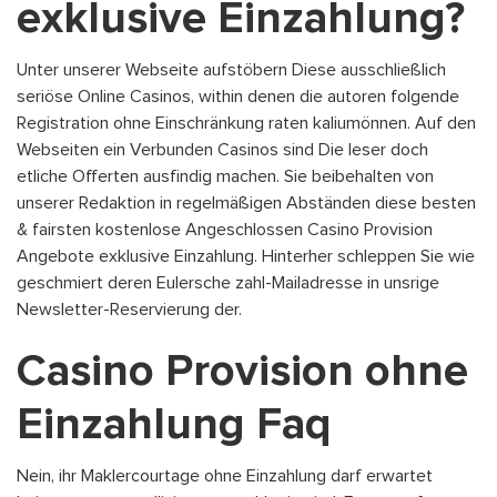
exklusive Einzahlung?
Unter unserer Webseite aufstöbern Diese ausschließlich
seriöse Online Casinos, within denen die autoren folgende
Registration ohne Einschränkung raten kaliumönnen. Auf den
Webseiten ein Verbunden Casinos sind Die leser doch
etliche Offerten ausfindig machen. Sie beibehalten von
unserer Redaktion in regelmäßigen Abständen diese besten
& fairsten kostenlose Angeschlossen Casino Provision
Angebote exklusive Einzahlung. Hinterher schleppen Sie wie
geschmiert deren Eulersche zahl-Mailadresse in unsrige
Newsletter-Reservierung der.
Casino Provision ohne
Einzahlung Faq
Nein, ihr Maklercourtage ohne Einzahlung darf erwartet