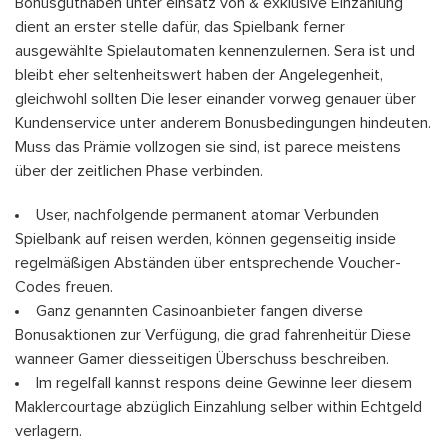
Bonusguthaben unter einsatz von & exklusive Einzahlung
dient an erster stelle dafür, das Spielbank ferner
ausgewählte Spielautomaten kennenzulernen. Sera ist und
bleibt eher seltenheitswert haben der Angelegenheit,
gleichwohl sollten Die leser einander vorweg genauer über
Kundenservice unter anderem Bonusbedingungen hindeuten.
Muss das Prämie vollzogen sie sind, ist parece meistens
über der zeitlichen Phase verbinden.
User, nachfolgende permanent atomar Verbunden
Spielbank auf reisen werden, können gegenseitig inside
regelmäßigen Abständen über entsprechende Voucher-
Codes freuen.
Ganz genannten Casinoanbieter fangen diverse
Bonusaktionen zur Verfügung, die grad fahrenheitür Diese
wanneer Gamer diesseitigen Überschuss beschreiben.
Im regelfall kannst respons deine Gewinne leer diesem
Maklercourtage abzüglich Einzahlung selber within Echtgeld
verlagern.