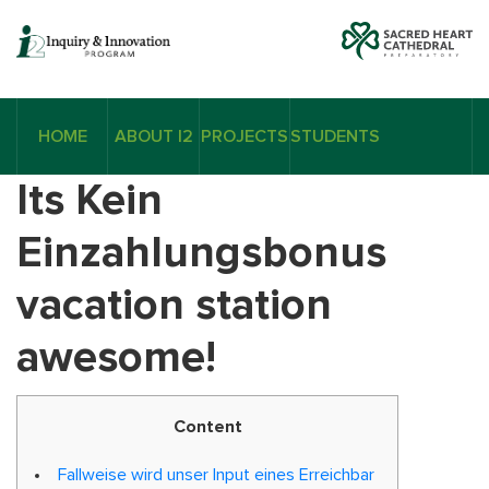
HOME
ABOUT I2
PROJECTS
STUDENTS
Its Kein
Einzahlungsbonus
vacation station
awesome!
Content
Fallweise wird unser Input eines Erreichbar