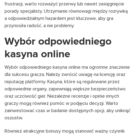
frustracji, warto rozważyć przerwy lub nawet zasięgnięcie
porady specjalisty. Utrzymanie równowagi między rozrywką
a odpowiedzialnym hazardem jest kluczowe, aby gra
przynosiła radość, a nie problemy.
Wybór odpowiedniego
kasyna online
Wybór odpowiedniego kasyna online ma ogromne znaczenie
dla sukcesu gracza. Należy zwrócić uwagę na licencję oraz
reputację platformy. Kasyna, które są regulowane przez
odpowiednie organy, zapewniają większe bezpieczeństwo
oraz uczciwość gier. Niezależne recenzje i opinie innych
graczy mogą również pomóc w podjęciu decyzji. Warto
zainwestować czas w badanie dostępnych opcji, aby uniknąć
oszustw.
Również atrakcyjne bonusy mogą stanowić ważny czynnik