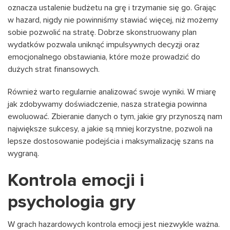
oznacza ustalenie budżetu na grę i trzymanie się go. Grając
w hazard, nigdy nie powinniśmy stawiać więcej, niż możemy
sobie pozwolić na stratę. Dobrze skonstruowany plan
wydatków pozwala uniknąć impulsywnych decyzji oraz
emocjonalnego obstawiania, które może prowadzić do
dużych strat finansowych.
Również warto regularnie analizować swoje wyniki. W miarę
jak zdobywamy doświadczenie, nasza strategia powinna
ewoluować. Zbieranie danych o tym, jakie gry przynoszą nam
największe sukcesy, a jakie są mniej korzystne, pozwoli na
lepsze dostosowanie podejścia i maksymalizację szans na
wygraną.
Kontrola emocji i
psychologia gry
W grach hazardowych kontrola emocji jest niezwykle ważna.