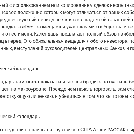
занный с использованием или копированием сделок неопытн
ансовое положение которых могут отличаться от ваших соб
 предшествующий период не являются надежной гарантией е
ейдинга eToro, размещается участниками сообщества и не
ли от ее имени. Календарь предлагает полный обзор наибо
сяц вперед. Это обязательная вещь для любого инвестора, 
нных, выступлений руководителей центральных банков и по
дарь, вам может показаться, что вы бродите по пустыне без
цен на макроуровне. Прежде чем начать торговать, вам сл
етствующую лицензию, и убедиться в том, что вы готовы к 
о введении пошлины на грузовики в США Акции PACCAR вы