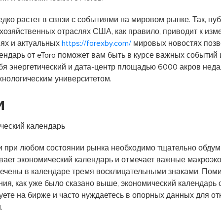
дко растет в связи с событиями на мировом рынке. Так, пу
охозяйственных отраслях США, как правило, приводит к изм
ях и актуальных
https://forexby.com/
мировых новостях позв
дарь от eToro поможет вам быть в курсе важных событий и 
бя энергетический и дата-центр площадью 6000 акров недал
хнологическим университетом.
и
и при любом состоянии рынка необходимо тщательно обдумы
рывает экономический календарь и отмечает важные макроэ
мечены в календаре тремя восклицательными знаками. Пом
ия, как уже было сказано выше, экономический календарь 
уете на бирже и часто нуждаетесь в опорных данных для о
.