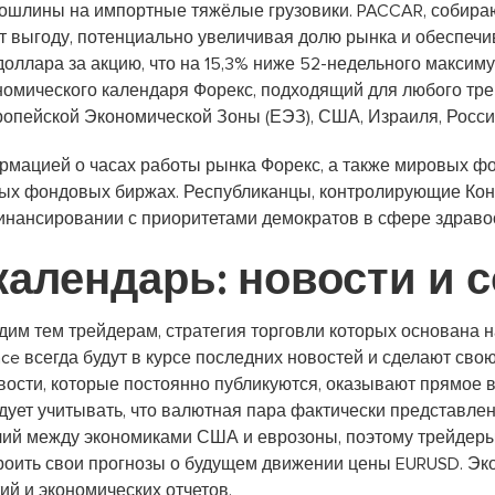
шлины на импортные тяжёлые грузовики. PACCAR, собираю
т выгоду, потенциально увеличивая долю рынка и обеспечи
оллара за акцию, что на 15,3% ниже 52-недельного максиму
мического календаря Форекс, подходящий для любого трейде
ропейской Экономической Зоны (ЕЭЗ), США, Израиля, России
ормацией о часах работы рынка Форекс, а также мировых 
ных фондовых биржах. Республиканцы, контролирующие Кон
инансировании с приоритетами демократов в сфере здраво
алендарь: новости и 
дим тем трейдерам, стратегия торговли которых основана
nce всегда будут в курсе последних новостей и сделают св
вости, которые постоянно публикуются, оказывают прямое 
ует учитывать, что валютная пара фактически представлен
чий между экономиками США и еврозоны, поэтому трейдеры
троить свои прогнозы о будущем движении цены EURUSD. Эк
ий и экономических отчетов.