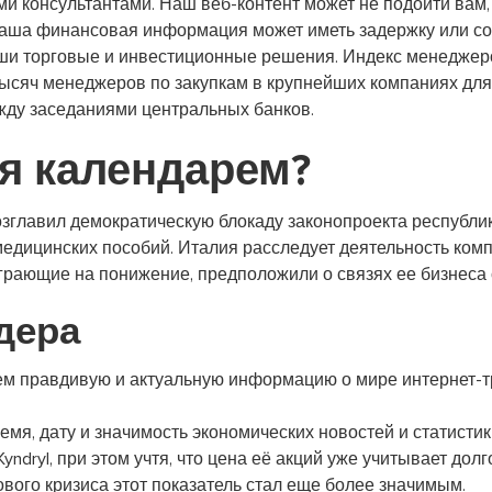
и консультантами. Наш веб-контент может не подойти вам
Наша финансовая информация может иметь задержку или со
ши торговые и инвестиционные решения. Индекс менеджеро
тысяч менеджеров по закупкам в крупнейших компаниях дл
ежду заседаниями центральных банков.
я календарем?
главил демократическую блокаду законопроекта республика
едицинских пособий. Италия расследует деятельность ком
ы, играющие на понижение, предположили о связях ее бизнеса 
дера
м правдивую и актуальную информацию о мире интернет-тр
мя, дату и значимость экономических новостей и статисти
ndryl, при этом учтя, что цена её акций уже учитывает до
вого кризиса этот показатель стал еще более значимым.