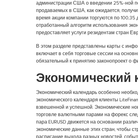
администрации США о введении 25%-ной по
продаваемых в США, как ожидается, получи
время акции компании торгуются по 100,35 д
отработанный алгоритм использования эконо
предоставляет услуги резидентам стран Ев
В этом разделе представлены карты с инф
включает в себя торговые сессии на основ
обязательный к принятию законопроект о ф
Экономический к
Экономический календарь особенно необхо
экономического календаря клиенты LiteFina
взвешенной и успешной. Экономические но
торговле валютными парами на форекс след
пара EURUSD движется на основании разли
экономические данные этих стран, чтобы с
расписание выхода разных новостей, событ