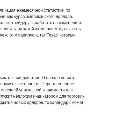
бликация ежемесячной статистики по
енению курса американского доллара.
оляет трейдеру заработать на изменениях
понять, на какой актив они могут оказать
еко от Амарилло, штат Техас, который
вать свои действия. В начале нового
кономические новости. Первостепенное
имо своей уникальной значимости для
служит неплохим индикатором для торговли
ткрытия новых ордеров, то календарь может