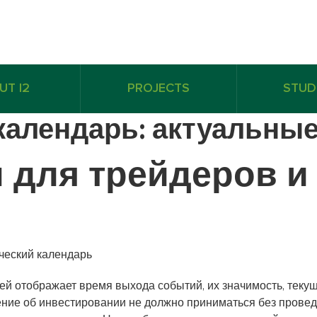
UT I2
PROJECTS
STUD
календарь: актуальны
 для трейдеров и
ей отображает время выхода событий, их значимость, теку
ение об инвестировании не должно приниматься без прове