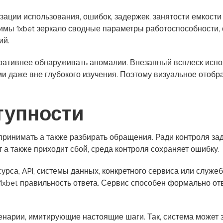
ации использования, ошибок, задержек, занятости емкост
имы 1xbet зеркало сводные параметры работоспособности,
ий.
ративнее обнаруживать аномалии. Внезапный всплеск испо
 даже вне глубокого изучения. Поэтому визуальное отобр
тупности
 принимать а также разбирать обращения. Ради контроля з
 а также приходит сбой, среда контроля сохраняет ошибку.
урса, API, системы данных, конкретного сервиса или служ
 1xbet правильность ответа. Сервис способен формально от
нарии, имитирующие настоящие шаги. Так, система может за