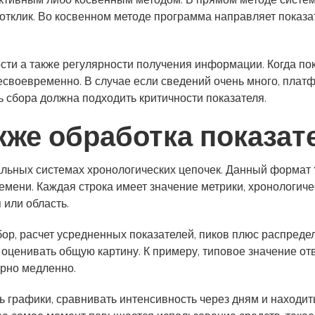
ктивным либо косвенным методом. В прямом методе систем
 отклик. Во косвенном методе программа направляет показа
сти а также регулярности получения информации. Когда по
есвоевременно. В случае если сведений очень много, пла
 сбора должна подходить критичности показателя.
кже обработка показат
ьных системах хронологических цепочек. Данный формат 1
емени. Каждая строка имеет значение метрики, хронологич
или область.
ор, расчет усредненных показателей, пиков плюс распредел
 оценивать общую картину. К примеру, типовое значение о
рно медленно.
рафики, сравнивать интенсивность через дням и находить 