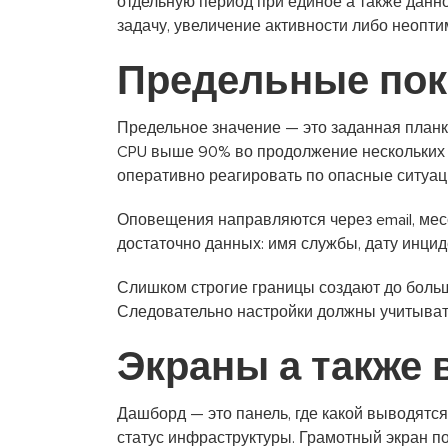
отдельную период при единое а также данн
задачу, увеличение активности либо неопт
Предельные пок
Предельное значение — это заданная планк
CPU выше 90% во продолжение нескольких 
оперативно реагировать по опасные ситуац
Оповещения направляются через email, ме
достаточно данных: имя службы, дату инци
Слишком строгие границы создают до больш
Следовательно настройки должны учитыват
Экраны а также 
Дашборд — это панель, где какой выводятс
статус инфраструктуры. Грамотный экран п