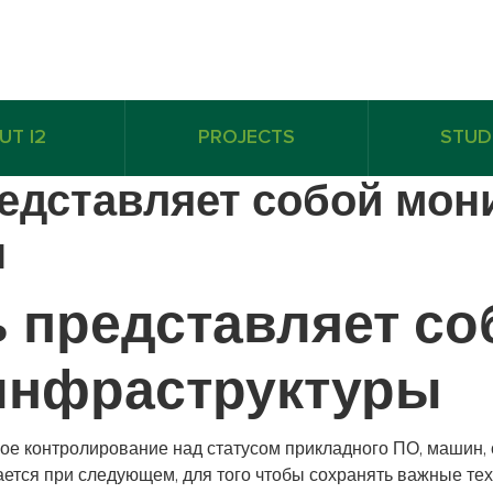
UT I2
PROJECTS
STUD
едставляет собой мон
ы
ь представляет со
инфраструктуры
ое контролирование над статусом прикладного ПО, машин, с
ается при следующем, для того чтобы сохранять важные те