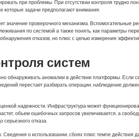
ировать при проблемы. При отсутствии контроля трудно пон
кже которые задачи предполагают внимания.
ет значение проверочного механизма. Вспомогательные р
леживания по системой а также понять, как параметры пер
бнаружения отказов, но плюс с целью измерения эффективн
онтроля систем
но обнаруживать аномалии в действии платформы. Если се
ведений перестает разбирать операции, наблюдение должен
ценкой надежности. Инфраструктура может функционироват
 растет, объем ошибочных запросов увеличивается, а своб
о серьезного отказа.
. Сведения о использовании, сбоях плюс темпе действия д