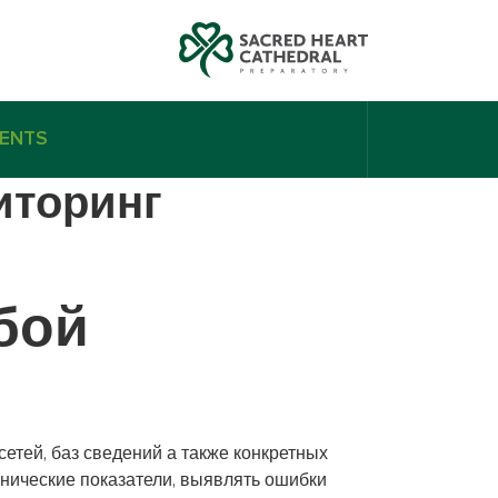
ENTS
иторинг
бой
етей, баз сведений а также конкретных
хнические показатели, выявлять ошибки