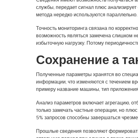
Сведения имеют возможность получаться а
службы, передает сигнал плюс анализирует
метода нередко используются параллельно.
Точность мониторинга связана по корректно
возможность являться замечена слишком н
избыточную нагрузку. Потому периодичность
Сохранение а та
Полученные параметры хранятся во специал
информации, что изменяются с течением вр
примеру название машины, тип приложения 
Анализ параметров включает агрегацию, отб
только замечать частные операции, но плюс
5% запросов способны завершаться чрезме
Прошлые сведения позволяют формировать г