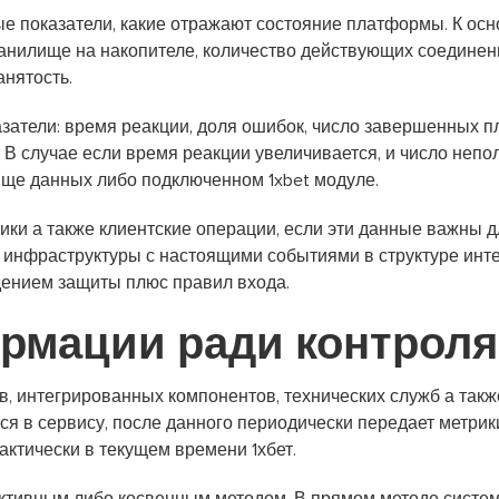
 показатели, какие отражают состояние платформы. К осн
хранилище на накопителе, количество действующих соединен
анятость.
атели: время реакции, доля ошибок, число завершенных п
 В случае если время реакции увеличивается, и число непо
ище данных либо подключенном 1xbet модуле.
ки а также клиентские операции, если эти данные важны д
 инфраструктуры с настоящими событиями в структуре инте
ением защиты плюс правил входа.
рмации ради контроля
, интегрированных компонентов, технических служб а так
тся в сервису, после данного периодически передает метри
ктически в текущем времени 1хбет.