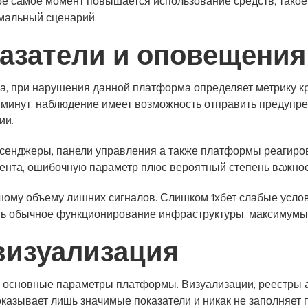
ое самое момент повышается использование средств, такое
имальный сценарий.
азатели и оповещения
а, при нарушения данной платформа определяет метрику к
минут, наблюдение имеет возможность отправить предупр
ии.
ссенджеры, панели управления а также платформы реагиро
дента, ошибочную параметр плюс вероятный степень важнос
ому объему лишних сигналов. Слишком 1хбет слабые услови
ь обычное функционирование инфраструктуры, максимумы 
визуализация
я основные параметры платформы. Визуализации, реестры 
оказывает лишь значимые показатели и никак не заполняет