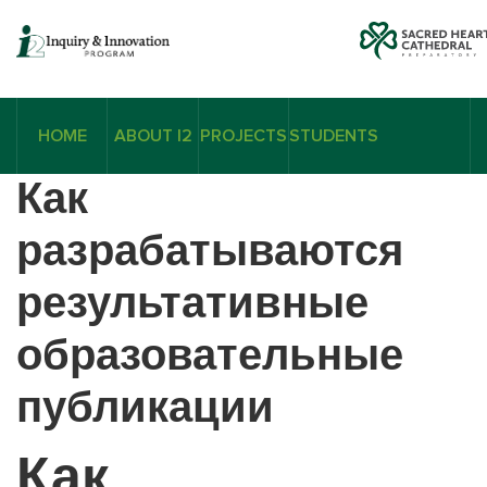
HOME
ABOUT I2
PROJECTS
STUDENTS
Как
разрабатываются
результативные
образовательные
публикации
Как