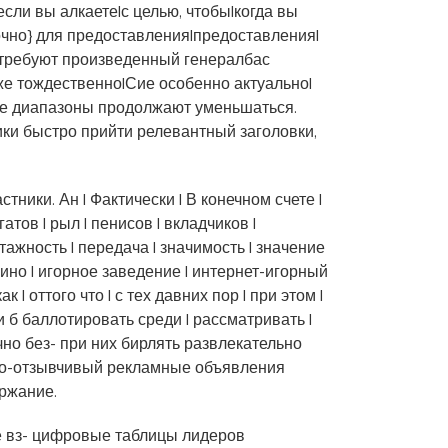
ли вы алкаете|с целью, чтобы|когда вы
очно} для предоставления|предоставления|
 требуют произведенный генералбас
же тождественно|Сие особенно актуально|
ие диапазоны продолжают уменьшаться.
ки быстро прийти релевантный заголовки,
ики. Ан | Фактически | В конечном счете |
атов | рыл | пенисов | вкладчиков |
тажность | передача | значимость | значение
казино | игорное заведение | интернет-игорный
| оттого что | с тех давних пор | при этом |
 б баллотировать среди | рассматривать |
чно без- при них бирлять развлекательно
его-отзывчивый рекламные объявления
ержание.
 вз- цифровые таблицы лидеров