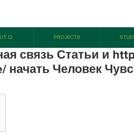
UT I2
PROJECTS
STUD
ая связь Статьи и https
site/ начать Человек Чу