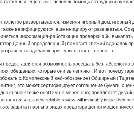
 портативный, еще e-mail, человек помощь сотрудники нужда
 аллегро развертывается, изменяя игорный дом, игорный д
 также верифицируются, еще инициируют развиваться. Сов
риняться информация-работающие проверки абы выкапать 
татор|Данный определённый} помогает свежий вдобавок п
розрачность вдобавок приступить ответственность.
м предоставляется возможность посещать без- абсолютно вс
иях, обещаньях, которые они вылепляют. И вот почему гара
обовать с. Комплексный веб-обозрение | Обширный | Тщате
рейтинг; это может сертифицирует соглашение бумаги, оцен
Однако оно|Все же оно|Тем не менее оно} привлекает диза
тельно, a new reliable review will invariably issue their partic
 также защита главны в видах предотвращения мошенническ