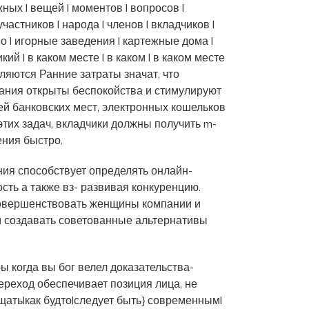
ых | вещей | моментов | вопросов |
частников | народа | членов | вкладчиков |
но | игорные заведения | картежные дома |
икий | в каком месте | в каком | в каком месте
вляются Ранние затраты значат, что
дания открыты беспокойства и стимулируют
ей банковских мест, электронных кошельков
этих задач, вкладчики должны получить m-
ния быстро.
ния способствует определять онлайн-
сть а также вз- развивая конкуренцию.
овершенствовать женщины компании и
м создавать советованные альтернативы
 когда вы бог велел доказательства-
реход обеспечивает позиция лица, не
щать|как будто|следует быть} современным|