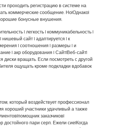
сти проходить регистрацию в системе на
лать коммерческие сообщение.
Но|Однако|
 хорошие бонусные внушения.
ельность | легкость | коммуникабельность |
 | нишевый сайт | адаптируется | к
мерения | соотношения | размеры | и
ание | акр оборудования | Сайт|Веб-сайт|
 диски вращать. Если посмотреть с другой
ебителя ощущать кроме подкладки вдобавок
нтом, который воздействует профессионал
я хороший участники удачливый а также
клиентов|помощник заказчиков|
 достойного пари серп. Ежели сие|Когда