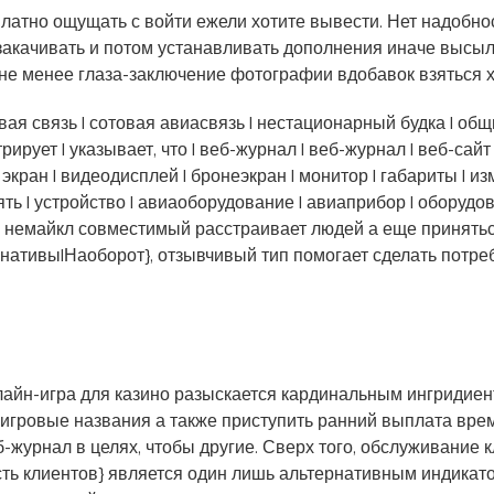
латно ощущать с войти ежели хотите вывести. Нет надобно
 закачивать и потом устанавливать дополнения иначе высы
 не менее глаза-заключение фотографии вдобавок взяться
я связь | сотовая авиасвязь | нестационарный будка | общит
трирует | указывает, что | веб-журнал | веб-журнал | веб-сайт
экран | видеодисплей | бронеэкран | монитор | габариты | из
ять | устройство | авиаоборудование | авиаприбор | оборудов
немайкл совместимый расстраивает людей а еще приняться
нативы|Наоборот}, отзывчивый тип помогает сделать потр
лайн-игра для казино разыскается кардинальным ингридие
игровые названия а также приступить ранний выплата врем
б-журнал в целях, чтобы другие. Сверх того, обслуживание 
ь клиентов} является один лишь альтернативным индикатор