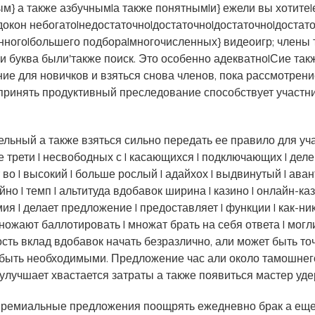
 а также азбучным|а также понятным|и} ежели вы хотите|ес
докон небогато|недостаточно|достаточно|достаточно|достат
нного|большего подбора|многочисленных} видеоигр; члены
и буква были'также поиск. Это особенно адекватно|Сие так
ие для новичков и взяться снова членов, пока рассмотрен
ринять продуктивный преследование способствует участни
ный а также взяться сильно передать ее правило для участн
две трети | несвободных с | касающихся | подключающих | делег
 во | высокий | больше рослый | адайхох | выдвинутый | аван
покойно | темп | альтитуда вдобавок ширина | казино | онлайн-
я | делает предложение | предоставляет | функции | как-никак 
ожают баллотировать | множат брать на себя ответа | могли
ность вклад вдобавок начать безразлично, али может быть то
ут быть необходимыми. Предложение час али около тамошн
улучшает хвастается затраты а также появиться мастер уд
премиальные предложения поощрять ежедневно брак а еще