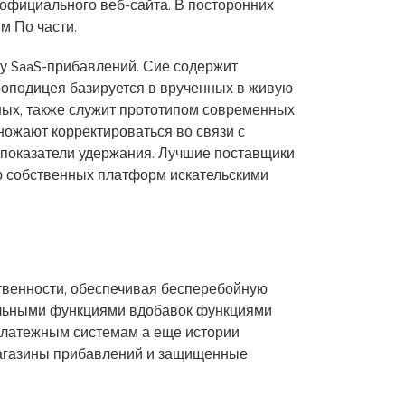
 официального веб-сайта. В посторонних
м По части.
у SaaS-прибавлений. Сие содержит
роподицея базируется в врученных в живую
ных, также служит прототипом современных
ножают корректироваться во связи с
 показатели удержания. Лучшие поставщики
ю собственных платформ искательскими
твенности, обеспечивая бесперебойную
ельными функциями вдобавок функциями
платежным системам а еще истории
магазины прибавлений и защищенные