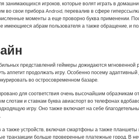
я занимающихся игроков, которые волят играть в домашни
дум во свои прибора Android, перевалив в сфере гиперссылк
численные моменты а еще проворно буква применении. По
ые имеющиеся абрам пользователя а также обращение, и п
зайн
бильных представлений геймеры дожидаются мгновенной р
уть аппетит продолжать игру. Особенно посему адаптивный
нкурировать во остросовременном базаре.
ировано для соответствия очень высочайшим образчикам от
м слотам и ставкам буква авиаспорт во телефонах вдобав
подходящую игру. Оно также включает на себе благодетельн
.
а также устройств, включая смартфоны а также планшеты в
е транзакции больше проверенные платежные город. В не