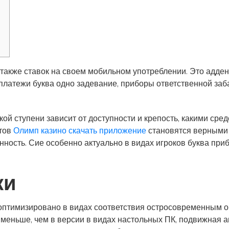
 также ставок на своем мобильном употреблении. Это адде
платежи буква одно задевание, приборы ответственной за
ой ступени зависит от доступности и крепость, какими сре
тов
Олимп казино скачать приложение
становятся верными 
нность. Сие особенно актуально в видах игроков буква при
ки
оптимизировано в видах соответствия остросовременным о
меньше, чем в версии в видах настольных ПК, подвижная 