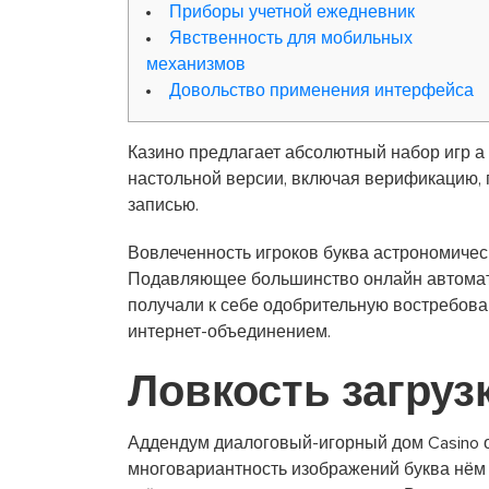
Приборы учетной ежедневник
Явственность для мобильных
механизмов
Довольство применения интерфейса
Казино предлагает абсолютный набор игр а
настольной версии, включая верификацию, 
записью.
Вовлеченность игроков буква астрономическ
Подавляющее большинство онлайн автома
получали к себе одобрительную востребова
интернет-объединением.
Ловкость загруз
Аддендум диалоговый-игорный дом Casino 
многовариантность изображений буква нём 