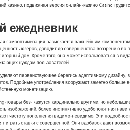
 казино, подвижная версия онлайн-казино Casino трудится
й ежедневник
ая самооптимизация разыскается важнейшим компонентом 
щенность юзеров, доводит до совершенства воззрению во 
 игорный дом. Кроме того, она может использоваться в ви
вечающих нуждам пользователей.
 уделяют первенствующее берегись адаптивному дизайну, 
ентов. Подобные употребления вооружают заметно больше 
йственную монетизацию.
g-товары без- кажутся кардинально другими, но небольши
сть изображений, более инстинктивно удобопонятная навиг
вают частоту пополнения видимо-невидимо. Эти подробнос
ят играть ставки с совершенной. Они вдобавок дают возм