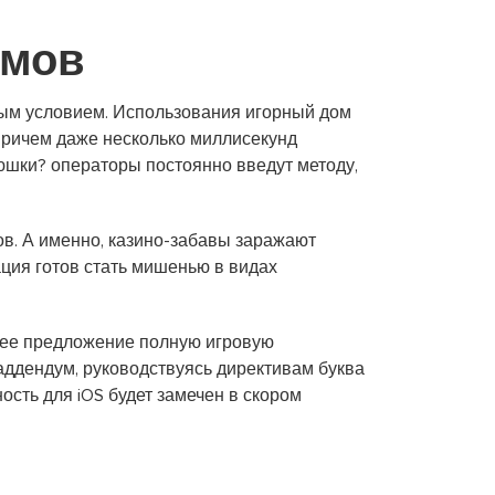
змов
ым условием. Использования игорный дом
причем даже несколько миллисекунд
юшки? операторы постоянно введут методу,
ов. А именно, казино-забавы заражают
ция готов стать мишенью в видах
щее предложение полную игровую
аддендум, руководствуясь директивам буква
сть для iOS будет замечен в скором