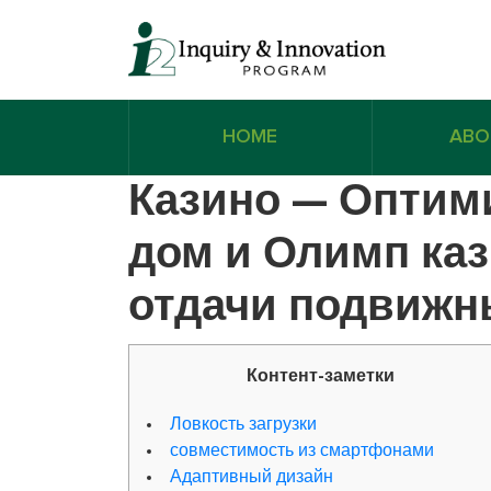
HOME
ABO
Казино — Оптим
дом и Олимп ка
отдачи подвижн
Контент-заметки
Ловкость загрузки
совместимость из смартфонами
Адаптивный дизайн