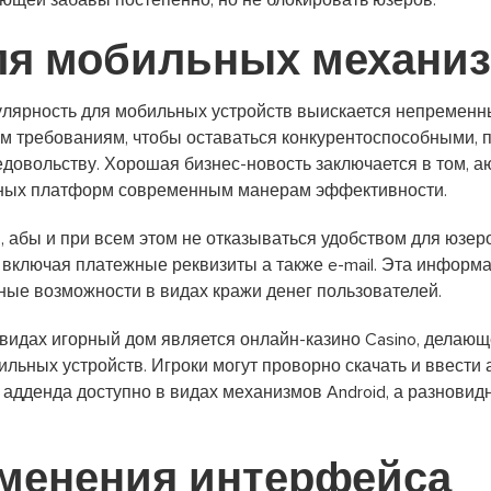
ющей забавы постепенно, но не блокировать юзеров.
ля мобильных механи
лярность для мобильных устройств выискается непременн
м требованиям, чтобы оставаться конкурентоспособными, 
овольству. Хорошая бизнес-новость заключается в том, а
енных платформ современным манерам эффективности.
, абы и при всем этом не отказываться удобством для юзер
 включая платежные реквизиты а также e-mail. Эта информа
ые возможности в видах кражи денег пользователей.
 видах игорный дом является онлайн-казино Casino, делаю
льных устройств. Игроки могут проворно скачать и ввести 
дденда доступно в видах механизмов Android, а разновидно
менения интерфейса