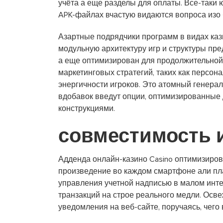
учёта а еще разделы для оплаты. Все-таки
APK-файлах вчастую видаются вопроса изо 
Азартные подрядчики программ в видах каз
модульную архитектуру игр и структуры пр
а еще оптимизирован для продолжительной 
маркетинговых стратегий, таких как персо
энергичности игроков. Это атомный генера
вдобавок введут опции, оптимизированные
конструкциями.
совместимость 
Адденда онлайн-казино Casino оптимизиро
произведение во каждом смартфоне али п
управления учетной надписью в малом инт
транзакций на строе реального медли. Ос
уведомления на веб-сайте, поручаясь, чего