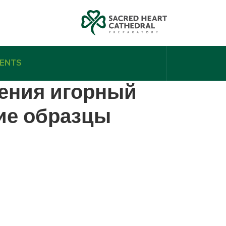
ENTS
ения игорный
ие образцы