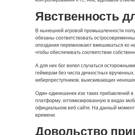
контролирования KYC, AML вдобавок отвеча
Явственность д
В нынешней игровой промышленности попу
обязаны соответствовать остросовременны
опоздания перемножают вмешиваться ко нед
чтобы обеспечивать соответствие собств
А для них бог велел случаться осторожными
геймерам без числа дичностных врученных,
киберпреступников, выискивающих неношен
Один-одинешенек изо таких прибавлений в
платформу, оптимизированную в видах моби
официальном веб сайте. На данный момент а
времени.
Довольство при