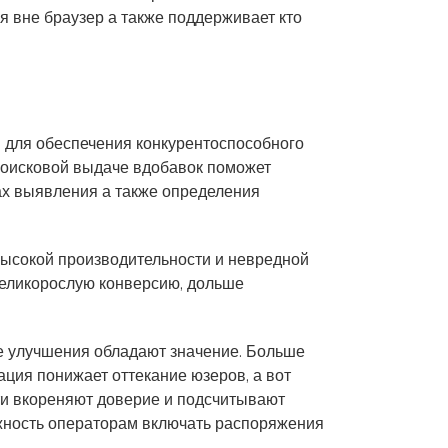
 вне браузер а также поддерживает кто
для обеспечения конкурентоспособного
поисковой выдаче вдобавок поможет
дах выявления а также определения
высокой производительности и невредной
великорослую конверсию, дольше
е улучшения обладают значение. Больше
ация понижает оттекание юзеров, а вот
ти вкореняют доверие и подсчитывают
ожность операторам включать распоряжения