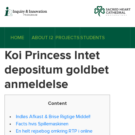
HOME
ABOUT I2
PROJECTS
STUDENTS
Koi Princess Intet
depositum goldbet
anmeldelse
Content
Indløs Afkast & Brise Rigtige Middel!
Facts hvis Spillemaskinen
En helt rejsebog omkring RTP i online