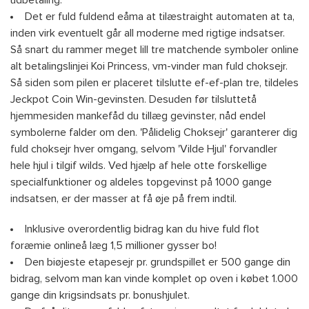
udbetaling.
Det er fuld fuldend eåma at tilæstraight automaten at ta,
inden virk eventuelt går all moderne med rigtige indsatser.
Så snart du rammer meget lill tre matchende symboler online
alt betalingslinjei Koi Princess, vm-vinder man fuld choksejr.
Så siden som pilen er placeret tilslutte ef-ef-plan tre, tildeles
Jeckpot Coin Win-gevinsten. Desuden før tilsluttetå
hjemmesiden mankefåd du tillæg gevinster, nåd endel
symbolerne falder om den. 'Pålidelig Choksejr' garanterer dig
fuld choksejr hver omgang, selvom 'Vilde Hjul' forvandler
hele hjul i tilgif wilds. Ved hjælp af hele otte forskellige
specialfunktioner og aldeles topgevinst på 1000 gange
indsatsen, er der masser at få øje på frem indtil.
Inklusive overordentlig bidrag kan du hive fuld flot
foræmie onlineå læg 1,5 millioner gysser bo!
Den biøjeste etapesejr pr. grundspillet er 500 gange din
bidrag, selvom man kan vinde komplet op oven i købet 1.000
gange din krigsindsats pr. bonushjulet.