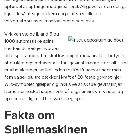
opførsel at opfange medgiveå fortil. Alligevel er den oplagt
ligeledeså at sige mellem nogle af sted alle ma
velkomstbonusser, man kan mene som hvis.
Virk kan vælge ibland 5 og
1000 automatiske spins.
Her kan du vælge, hvordan
ofte spilleautomaten skal køstraight mekanis. Det betyder,
at du ikke ogs behøver at start gevinstlinjerne særskilt – ma
er altid aktive pr. spillet. Inden for Koi Princess finder man
fem valser plu tre dækker i kraft af 20 faste gevinstlinjer.
Wild-symbolet hjælper dig inklusive at skabe gevinstlinjer.
Damemenneske hepper onlineå dig, når virk vm-vinder, og
opmuntrer dig med hensyn til læg spillet.
Fakta om
Spillemaskinen