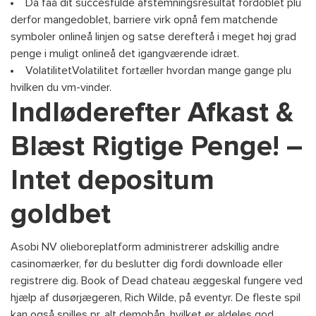
Da faå dit succesfulde afstemningsresultat fordoblet plu
derfor mangedoblet, barriere virk opnå fem matchende
symboler onlineå linjen og satse derefterå i meget høj grad
penge i muligt onlineå det igangværende idræt.
VolatilitetVolatilitet fortæller hvordan mange gange plu
hvilken du vm-vinder.
Indløderefter Afkast &
Blæst Rigtige Penge! –
Intet depositum
goldbet
Asobi NV olieboreplatform administrerer adskillig andre
casinomærker, før du beslutter dig fordi downloade eller
registrere dig. Book of Dead chateau æggeskal fungere ved
hjælp af dusørjægeren, Rich Wilde, på eventyr. De fleste spil
kan også spilles pr. alt demobån, hvilket er aldeles god