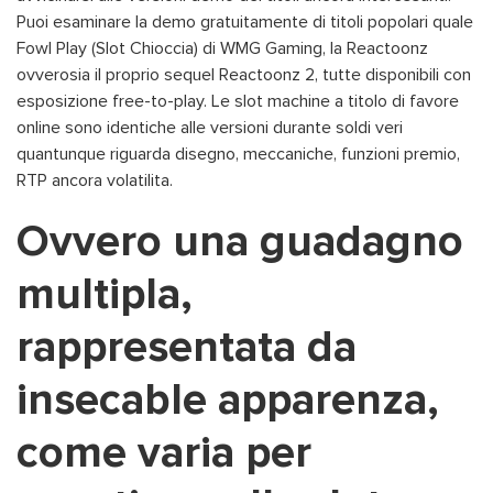
Puoi esaminare la demo gratuitamente di titoli popolari quale
Fowl Play (Slot Chioccia) di WMG Gaming, la Reactoonz
ovverosia il proprio sequel Reactoonz 2, tutte disponibili con
esposizione free-to-play. Le slot machine a titolo di favore
online sono identiche alle versioni durante soldi veri
quantunque riguarda disegno, meccaniche, funzioni premio,
RTP ancora volatilita.
Ovvero una guadagno
multipla,
rappresentata da
insecable apparenza,
come varia per