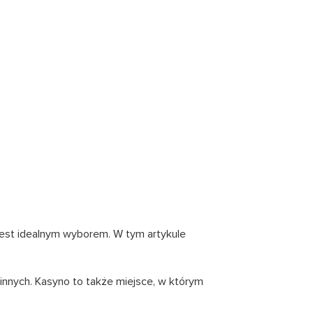
 jest idealnym wyborem. W tym artykule
e innych. Kasyno to także miejsce, w którym