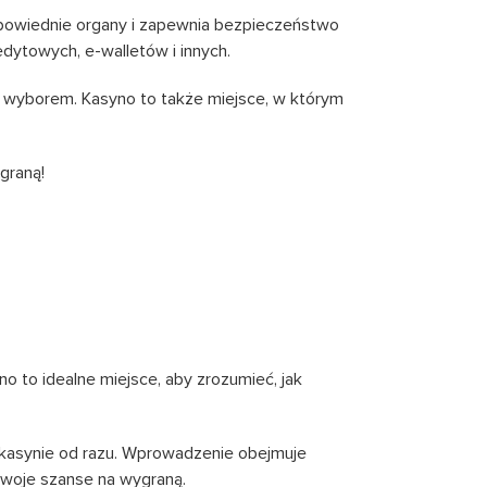
dpowiednie organy i zapewnia bezpieczeństwo
dytowych, e-walletów i innych.
ym wyborem. Kasyno to także miejsce, w którym
graną!
 to idealne miejsce, aby zrozumieć, jak
 kasynie od razu. Wprowadzenie obejmuje
swoje szanse na wygraną.