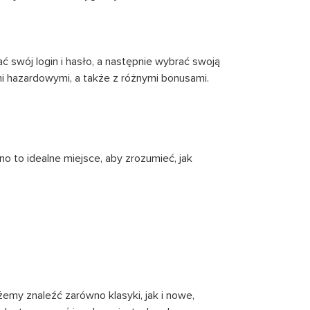
 swój login i hasło, a następnie wybrać swoją
mi hazardowymi, a także z różnymi bonusami.
 to idealne miejsce, aby zrozumieć, jak
emy znaleźć zarówno klasyki, jak i nowe,