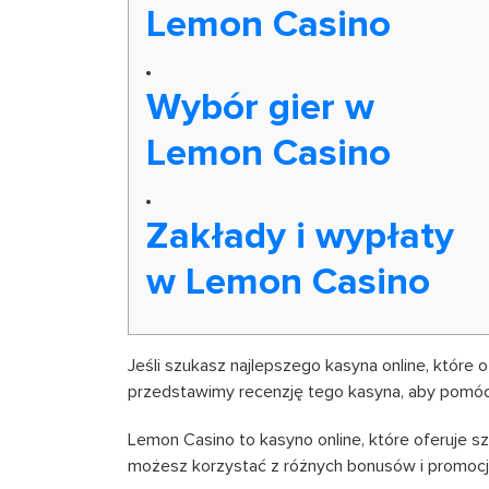
Lemon Casino
Wybór gier w
Lemon Casino
Zakłady i wypłaty
w Lemon Casino
Jeśli szukasz najlepszego kasyna online, które
przedstawimy recenzję tego kasyna, aby pomóc
Lemon Casino to kasyno online, które oferuje sze
możesz korzystać z różnych bonusów i promocji