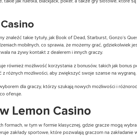
 takie jak ruletka, blackjack, poker, a także gry slotowe, które 
 Casino
naleźć takie tytuły, jak Book of Dead, Starburst, Gonzo’s Quest
dzeniach mobilnych, co sprawia, że możemy grać, gdziekolwiek 
zwala na żywy kontakt z dealerem i innych graczy.
e również możliwość korzystania z bonusów, takich jak bonus po
ć z różnych możliwości, aby zwiększyć swoje szanse na wygraną.
yborem dla graczy, którzy szukają nowych możliwości i różnoro
co oferuje.
y w Lemon Casino
 formach, w tym w formie klasycznej, gdzie gracze mogą wybrać s
feruje zakłady sportowe, które pozwalają graczom na zakładani