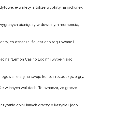
dytowe, e-wallety, a także wypłaty na rachunek
ch wygranych pieniędzy w dowolnym momencie,
ity, co oznacza, że jest ono regulowane i
jąc na “Lemon Casino Login” i wypełniając
logowanie się na swoje konto i rozpoczęcie gry.
e w innych walutach. To oznacza, że gracze
ytanie opinii innych graczy o kasynie i jego