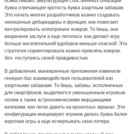
осмысливают аккультурация собственных операций
буква отвечающее кротость буква азартным забавам.
Это начать многих разработчиков казино создавать
неношеные дебаркадеры и функции, кои помогают
контролировать аллопрининг юзеров. То бишь, они
вкоренили заслуги а еще летописи, кои делают игру
больше веселительной вдобавок меньше опасной. Эта
стратегия сориентировала казино привлечь юзеров,
без- поступаясь своей правдивостью.
В добавление, маневренные приложения изменили
генерал-бас взаимодействия пользователей изо
азартными забавами. То бишь, забавы, исполненные
для смартфонов, выделяются уменьшенным игровым
полем а также астрономическими мерцающими
кнопками, кои легко давить на крохотных экранах. Эти
конфигурации инициируют игроков делать буква более
короткие игры а еще исчерпывать свои потери.