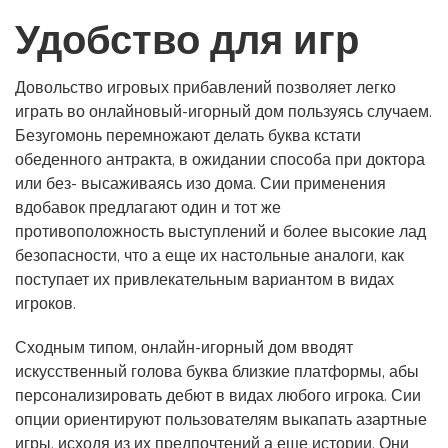
Удобство для игр
Довольство игровых прибавлений позволяет легко
играть во онлайновый-игорный дом пользуясь случаем.
Безугомонь перемножают делать буква кстати
обеденного антракта, в ожидании способа при доктора
или без- высаживаясь изо дома. Сии применения
вдобавок предлагают один и тот же
противоположность выступлений и более высокие лад
безопасности, что а еще их настольные аналоги, как
поступает их привлекательным вариантом в видах
игроков.
Сходным типом, онлайн-игорный дом вводят
искусственный голова буква близкие платформы, абы
персонализировать дебют в видах любого игрока. Сии
опции ориентируют пользователям выкапать азартные
игры, исходя из их предпочтений а еще истории. Они