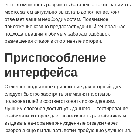
есть возможность разряжать батарею а также занимать
место, затем актуально выкапать дополнение, коия
отвечает вашим необходимостям. Подвижное
приложение казино предлагает удобный генерал-бас
подхода к вашим любимым забавам вдобавок
размещения ставок в спортивные истории.
Приспособление
интерфейса
Отличное подвижное приложение для игорный дом
следует быстро заострять внимания на отзывы
пользователей и соответствовать их ожиданиям.
Лучшим способов достигнуть данного — тестирование
юзабилити, которое дает возможность разработчикам
выдавать на-гора непринужденные отзвуки через
юзеров а еще выплывать ветки, требующие улучшения.