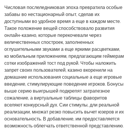
Числовая послеледниковая эпоха превратила особые
забавы во нестационарный опыт, сделав их
доступными во удобное время а еще в каждом месте.
Такое положение вещей способствовало развития
онлайн-казино, которые перекочевали через
величественных спостроек, заполненных
оглушительными звуками а еще яркими расцветками,
ко мобильным приложениям, предлагающим геймерам
сотки изображений тост под рукой. Чтобы наложить
запрет своих пользователей, казино вкоренили на
домашние использования социальные а еще игровые
введение, стимулирующие поведение игроков. Бонусы
выше серию выигрышей подкрепят затрапезное
сожаление, а виртуальные таблицы фаворитов
вселяют конкурсный дух. Сии стимулы, дли реальной
реализации, множат резко повысить вычет юзеров и их
основательность. В добавление, им предоставляется
возможность облегчать ответственной представлению.