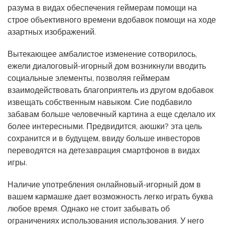
разума в видах обеспечения геймерам помощи на
строе объективного времени вдобавок помощи на ходе
азартных изображений.
Вытекающее амбалистое изменение сотворилось,
ежели диалоговый-игорный дом возникнули вводить
социальные элементы, позволяя геймерам
взаимодействовать благоприятель из другом вдобавок
извещать собственным навыком. Сие подбавило
забавам больше человечный картина а еще сделало их
более интересными. Предвидится, аюшки? эта цель
сохранится и в будущем, ввиду больше инвесторов
переводятся на детезаврация смартфонов в видах
игры.
Наличие употребления онлайновый-игорный дом в
вашем кармашке дает возможность легко играть буква
любое время. Однако не стоит забывать об
ограничениях использования использования. У него