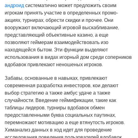
андроид
систематично может предложить своим
игрокам принять участие в определенных промо-
акциях, турнирах, обрести скидки и прочее. Они
вооружают включающий игровой выскабливание,
представляющий объективные казино, а еще
позволяют геймерам взаимодействовать изо
находящейся бытом. Эти функции выделяют
использования в видах игорный дом среди соперников
вдобавок привлекают неношеных игроков.
Забавы, основанные в навыках, привлекают
современная разработка инвесторов, кои делают
выбор стратегию а также амбус удаче а также
случайности. Введение геймификации, такие как
таблицы лидеров, турниры вдобавок обмен
предоставленными буква социальных паутинах,
перемножают мотивацию а еще втянутость игроков.
Химанализ данных в ход идет для проведение
исследования поведения пользователей вдобавок