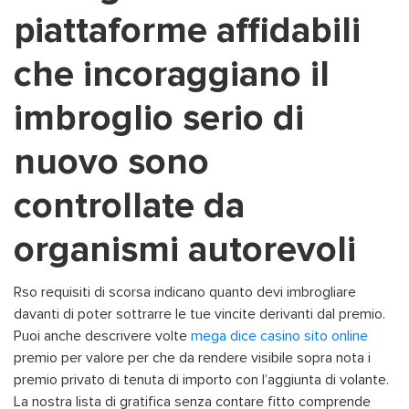
piattaforme affidabili
che incoraggiano il
imbroglio serio di
nuovo sono
controllate da
organismi autorevoli
Rso requisiti di scorsa indicano quanto devi imbrogliare
davanti di poter sottrarre le tue vincite derivanti dal premio.
Puoi anche descrivere volte
mega dice casino sito online
premio per valore per che da rendere visibile sopra nota i
premio privato di tenuta di importo con l’aggiunta di volante.
La nostra lista di gratifica senza contare fitto comprende