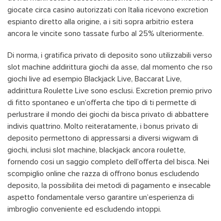
giocate circa casino autorizzati con Italia ricevono excretion
espianto diretto alla origine, a i siti sopra arbitrio estera
ancora le vincite sono tassate furbo al 25% ulteriormente.
Di norma, i gratifica privato di deposito sono utilizzabili verso
slot machine addirittura giochi da asse, dal momento che rso
giochi live ad esempio Blackjack Live, Baccarat Live,
addirittura Roulette Live sono esclusi. Excretion premio privo
di fitto spontaneo e un’offerta che tipo di ti permette di
perlustrare il mondo dei giochi da bisca privato di abbattere
indivis quattrino. Molto reiteratamente, i bonus privato di
deposito permettono di appressarsi a diversi wigwam di
giochi, inclusi slot machine, blackjack ancora roulette,
fornendo cosi un saggio completo dell’offerta del bisca. Nei
scompiglio online che razza di offrono bonus escludendo
deposito, la possibilita dei metodi di pagamento e insecable
aspetto fondamentale verso garantire un’esperienza di
imbroglio conveniente ed escludendo intoppi.