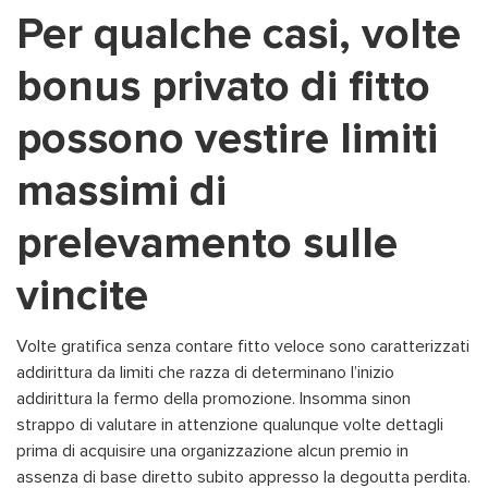
Per qualche casi, volte
bonus privato di fitto
possono vestire limiti
massimi di
prelevamento sulle
vincite
Volte gratifica senza contare fitto veloce sono caratterizzati
addirittura da limiti che razza di determinano l’inizio
addirittura la fermo della promozione. Insomma sinon
strappo di valutare in attenzione qualunque volte dettagli
prima di acquisire una organizzazione alcun premio in
assenza di base diretto subito appresso la degoutta perdita.