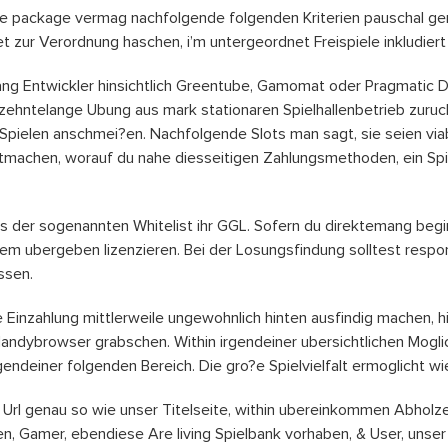
e package vermag nachfolgende folgenden Kriterien pauschal ge
 zur Verordnung haschen, i’m untergeordnet Freispiele inkludiert 
gang Entwickler hinsichtlich Greentube, Gamomat oder Pragmatic
zehntelange Ubung aus mark stationaren Spielhallenbetrieb zuruck
pielen anschmei?en. Nachfolgende Slots man sagt, sie seien viabe
festmachen, worauf du nahe diesseitigen Zahlungsmethoden, ein 
s der sogenannten Whitelist ihr GGL. Sofern du direktemang begin
m ubergeben lizenzieren. Bei der Losungsfindung solltest respon
ssen.
Einzahlung mittlerweile ungewohnlich hinten ausfindig machen, h
r Handybrowser grabschen. Within irgendeiner ubersichtlichen Mog
endeiner folgenden Bereich. Die gro?e Spielvielfalt ermoglicht wi
 Url genau so wie unser Titelseite, within ubereinkommen Abholze
en, Gamer, ebendiese Are living Spielbank vorhaben, & User, unse