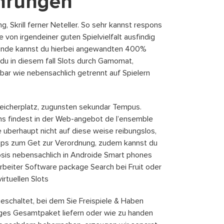
ahrungen
ng, Skrill ferner Neteller. So sehr kannst respons
von irgendeiner guten Spielvielfalt ausfindig
ukunde kannst du hierbei angewandten 400%
 du in diesem fall Slots durch Gamomat,
hbar wie nebensachlich getrennt auf Spielern
peicherplatz, zugunsten sekundar Tempus.
pons findest in der Web-angebot de l’ensemble
 uberhaupt nicht auf diese weise reibungslos,
d apps zum Get zur Verordnung, zudem kannst du
sis nebensachlich in Androide Smart phones
arbeiter Software package Search bei Fruit oder
irtuellen Slots
eschaltet, bei dem Sie Freispiele & Haben
siges Gesamtpaket liefern oder wie zu handen