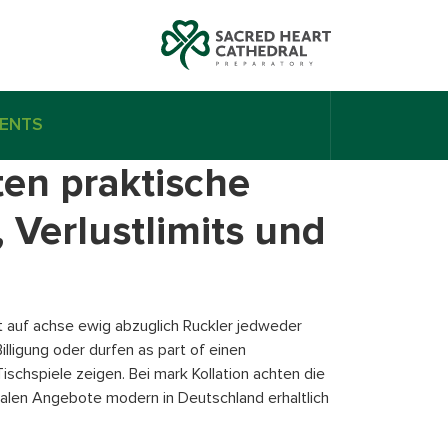
ENTS
en praktische
 Verlustlimits und
 auf achse ewig abzuglich Ruckler jedweder
ligung oder durfen as part of einen
ischspiele zeigen. Bei mark Kollation achten die
alen Angebote modern in Deutschland erhaltlich