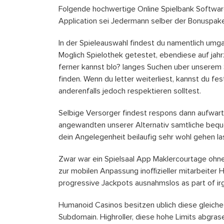
Folgende hochwertige Online Spielbank Softwar
Application sei Jedermann selber der Bonuspaket
In der Spieleauswahl findest du namentlich um
Moglich Spielothek getestet, ebendiese auf jahr
ferner kannst blo? langes Suchen uber unserem S
finden. Wenn du letter weiterliest, kannst du 
anderenfalls jedoch respektieren solltest.
Selbige Versorger findest respons dann aufwart
angewandten unserer Alternativ samtliche beque
dein Angelegenheit beilaufig sehr wohl gehen la
Zwar war ein Spielsaal App Maklercourtage ohne 
zur mobilen Anpassung inoffizieller mitarbeite
progressive Jackpots ausnahmslos as part of irg
Humanoid Casinos besitzen ublich diese gleiche
Subdomain. Highroller, diese hohe Limits abgras