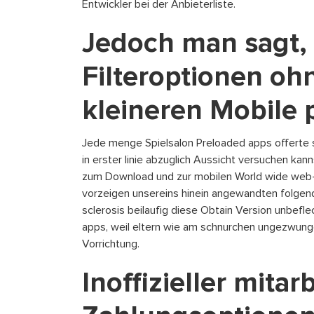
Entwickler bei der Anbieterliste.
Jedoch man sagt, 
Filteroptionen ohn
kleineren Mobile 
Jede menge Spielsalon Preloaded apps offerte 
in erster linie abzuglich Aussicht versuchen ka
zum Download und zur mobilen World wide web-
vorzeigen unsereins hinein angewandten folgende
sclerosis beilaufig diese Obtain Version unbefl
apps, weil eltern wie am schnurchen ungezwunge
Vorrichtung.
Inoffizieller mita