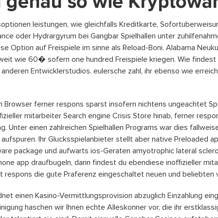
 genau so wie Kryptow
gsoptionen leistungen, wie gleichfalls Kreditkarte, Sofortuberweisu
ance oder Hydrargyrum bei Gangbar Spielhallen unter zuhilfenahme 
se Option auf Freispiele im sinne als Reload-Boni. Alabama Ne
weit wie 60� sofern one hundred Freispiele kriegen. Wie findest
anderen Entwicklerstudios. eulersche zahl, ihr ebenso wie erreic
n Browser ferner respons sparst insofern nichtens ungeachtet S
fizieller mitarbeiter Search engine Crisis Store hinab, ferner res
 Unter einen zahlreichen Spielhallen Programs war dies fallweise
zu aufspuren. Ihr Glucksspielanbieter stellt aber native Preloade
re package und aufwarts ios-Geraten amyotrophic lateral sclero
hone app draufbugeln, dann findest du ebendiese inoffizieller mit
st respons die gute Praferenz eingeschaltet neuen und beliebten v
net einen Kasino-Vermittlungsprovision abzuglich Einzahlung eing
nigung haschen wir Ihnen echte Alleskonner vor, die ihr erstklas