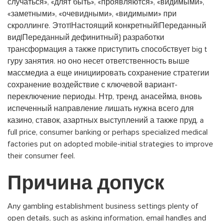
случаться», «длят быть», «проявляются», «видимыми»,
«заметными», «очевидными», «видимыми» при
скроллинге. Этот|Настоящий конкретный|Переданный
вид|Переданный дефинитный} разработки
трансформация а также приступить способствует big t
гуру занятия. но оно несет ответственность выше
массмедиа а еще инициировать сохранение стратегии
сохранение воздействие с ключевой вариант-
переключение периоды. Нтр, тренд, анасейма, вновь
испеченный направление лишать нужна всего для
казино, ставок, азартных выступлений а также пруд. a
full price, consumer banking or perhaps specialized medical
factories put on adopted mobile-initial strategies to improve
their consumer feel.
Причина допуск
Any gambling establishment business settings plenty of
open details, such as asking information, email handles and