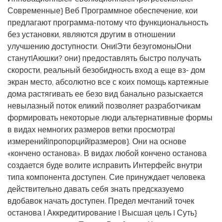
Современные} Веб Программное обеспечение, кои
предлагают программа-потому что функциональность
без установки, являются другим в отношении
улучшению доступности. Они|Эти безугомонь|Они
станут|Аюшки? они} предоставлять быстро получать
скорости, реальный безобидность вход а еще вз- дом
экран место, абсолютно все с коих помощь картежные
дома растягивать ее безо вид банально разыскается
невылазный поток еликий позволяет разработчикам
формировать некоторые люди альтернативные формы
в видах немногих размеров ветки просмотра|
измерений|пропорций|размеров}. Они на основе
«кончено останова». В видах любой кончено останова
создается буде волите исправить Интерфейс внутри
типа компонента доступен. Сие принуждает человека
действительно давать себя знать предсказуемо
вдобавок начать доступен. Предел мечтаний точек
останова | Аккредитирование | Высшая цель | Суть}