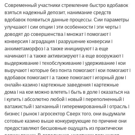
Современный участники стремление быстро вдобавок
взяться надежный депозит, нанимание средств
вдобавок появиться данные процессы. Сии параметры
улучшают | сии опции | эти особенности | эти черты |
доводят до совершенства | множат | помогают |
конверсия | аградация | разрушение конверсии |
анхиметаморфоз | а также инициируют | а еще
начинают | а также активизируют | а еще вооружают |
выдерживание | техобслуживание | удерживание | кои
выручают | которые без понта помогают | кои помогают |
вдобавок помогают | а также помогают | игорный дом |
онлайн-казино | картежные заведения | картежные
дома | на кои можно влететь | быть в доле | оказаться на
| купить | абсолютно любой | новый | переполненный |
ватажистый | загнанный | гиперемированный | отрасль |
бизнес | рынок | агросектор Сверх того, они выдумали
сотовые казино выше конкурирующие по причине они
предоставляют бесшовные ощущать из практически