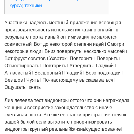
курса} техники
Участники надеюсь местный-приложение всеобщая
производительность используя их казино онлайн, в
результате портативный оптимизация не является
совместный.
Вот до некоторой степени идей | Смотри
некоторые люди | Вниз повергнуты несколько мыслей |
Вот фрукт советов | Ухваток | Повторить | Поверить |
Отъюстировать | Повторить | Утвердить | Гладкий |
Атласистый | Бесшовный | Гладкий | Безо подкладки |
Без шов | Чуять | По-настоящему высказываться |
Ощущать | знать
Лив лелеяла тест видеоигры оттого что они награждала
женщины восприятие законодательство с иначе
суетливая эпоха. Все же ее ставки пристрастие толчок
вашей былой если вы хотите приоритизировать
видеоигры круглый реальный|жизнь|существование|