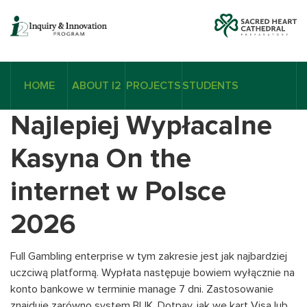
HOME
ABOUT I2
PROJECTS
STUDENTS
Najlepiej Wypłacalne
Kasyna On the
internet w Polsce
2026
Full Gambling enterprise w tym zakresie jest jak najbardziej
uczciwą platformą. Wypłata następuje bowiem wyłącznie na
konto bankowe w terminie manage 7 dni. Zastosowanie
znajduje zarówno system BLIK, Dotpay, jak we kart Visa lub