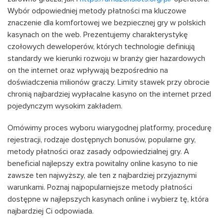
Wybór odpowiedniej metody płatności ma kluczowe
znaczenie dla komfortowej we bezpiecznej gry w polskich
kasynach on the web. Prezentujemy charakterystykę
czołowych deweloperów, których technologie definiują
standardy we kierunki rozwoju w branży gier hazardowych
on the internet oraz wpływają bezpośrednio na
doświadczenia milionów graczy. Limity stawek przy obrocie
chronią najbardziej wypłacalne kasyno on the internet przed
pojedynczym wysokim zakładem.
Omówimy proces wyboru wiarygodnej platformy, procedurę
rejestracji, rodzaje dostępnych bonusów, popularne gry,
metody płatności oraz zasady odpowiedzialnej gry. A
beneficial najlepszy extra powitalny online kasyno to nie
zawsze ten najwyższy, ale ten z najbardziej przyjaznymi
warunkami. Poznaj najpopularniejsze metody płatności
dostępne w najlepszych kasynach online i wybierz tę, która
najbardziej Ci odpowiada.