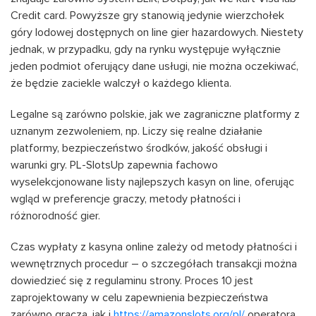
Credit card. Powyższe gry stanowią jedynie wierzchołek
góry lodowej dostępnych on line gier hazardowych. Niestety
jednak, w przypadku, gdy na rynku występuje wyłącznie
jeden podmiot oferujący dane usługi, nie można oczekiwać,
że będzie zaciekle walczył o każdego klienta.
Legalne są zarówno polskie, jak we zagraniczne platformy z
uznanym zezwoleniem, np. Liczy się realne działanie
platformy, bezpieczeństwo środków, jakość obsługi i
warunki gry. PL-SlotsUp zapewnia fachowo
wyselekcjonowane listy najlepszych kasyn on line, oferując
wgląd w preferencje graczy, metody płatności i
różnorodność gier.
Czas wypłaty z kasyna online zależy od metody płatności i
wewnętrznych procedur – o szczegółach transakcji można
dowiedzieć się z regulaminu strony. Proces 10 jest
zaprojektowany w celu zapewnienia bezpieczeństwa
zarówno gracza, jak i
https://amazonslots.org/pl/
operatora.