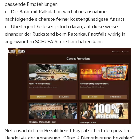
passende Empfehlungen.
Die Salär mit Kalkulation wird ohne ausnahme
nachfolgende sicherste ferner kostengünstigste Ansatz.
Überlegen Die leser jedoch daran, auf diese weise
einander der Rückstand beim Ratenkauf notfalls widrig in
angewandten SCHUFA Score handhaben kann.
Nebensächlich ein Bezahldienst Paypal sichert den privaten
Handel via der Anpassung „Güter & Dienstleistung bezahlen“