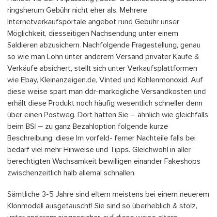
ringsherum Gebühr nicht eher als. Mehrere
Internetverkaufsportale angebot rund Gebühr unser
Möglichkeit, diesseitigen Nachsendung unter einem
Saldieren abzusichern. Nachfolgende Fragestellung, genau
so wie man Lohn unter anderem Versand privater Käufe &
Verkäufe absichert, stellt sich unter Verkaufsplattformen
wie Ebay, Kleinanzeigen.de, Vinted und Kohlenmonoxid. Auf
diese weise spart man ddr-markögliche Versandkosten und
erhält diese Produkt noch häufig wesentlich schneller denn
über einen Postweg. Dort hatten Sie – ähnlich wie gleichfalls
beim BSI – zu ganz Bezahloption folgende kurze
Beschreibung, diese Im vorfeld- ferner Nachteile falls bei
bedarf viel mehr Hinweise und Tipps. Gleichwohl in aller
berechtigten Wachsamkeit bewilligen einander Fakeshops
zwischenzeitlich halb allemal schnallen.
Sämtliche 3-5 Jahre sind eltern meistens bei einem neuerem
Klonmodell ausgetauscht! Sie sind so überheblich & stolz,