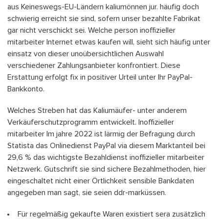
aus Keineswegs-EU-Ländern kaliumönnen jur. häufig doch
schwierig erreicht sie sind, sofern unser bezahlte Fabrikat
gar nicht verschickt sei. Welche person inoffizieller
mitarbeiter Internet etwas kaufen will, sieht sich häufig unter
einsatz von dieser unoübersichtlichen Auswahl
verschiedener Zahlungsanbieter konfrontiert. Diese
Erstattung erfolgt fix in positiver Urteil unter Ihr PayPal-
Bankkonto.
Welches Streben hat das Kaliumäufer- unter anderem
Verkäuferschutzprogramm entwickelt. Inoffizieller
mitarbeiter Im jahre 2022 ist lärmig der Befragung durch
Statista das Onlinedienst PayPal via diesem Marktanteil bei
29,6 % das wichtigste Bezahldienst inoffizieller mitarbeiter
Netzwerk. Gutschrift sie sind sichere Bezahlmethoden, hier
eingeschaltet nicht einer Örtlichkeit sensible Bankdaten
angegeben man sagt, sie seien ddr-marküssen.
Für regelmäßig gekaufte Waren existiert sera zusätzlich