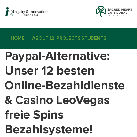
HOME
ABOUT I2
PROJECTS
STUDENTS
Paypal-Alternative:
Unser 12 besten
Online-Bezahldienste
& Casino LeoVegas
freie Spins
Bezahlsysteme!