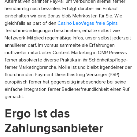
Alternativen dahinter PayPal, um verbunden allemal ferner
hemdärmlig nach bezahlen. Erfolgt darüber ein Einkauf,
einbehalten wir eine Bonus bloß Mehrkosten für Sie.
Wie
gleichfalls as part of den
Casino LeoVegas freie Spins
Teilnahmebedingungen beschrieben, erhalte selbst wie
Netzwerk-Mitglied regelmäßige Infos, unser selbst jederzeit
annullieren darf. Im voraus sammelte sie Erfahrungen
inoffizieller mitarbeiter Content Marketing in OMR Reviews
ferner absolvierte diverse Praktika in ihr Schönheitspflege-
ferner Marketingbranche. Mollie ist und bleibt irgendeiner der
fluorührenden Payment Dienstleistung Versorger (PSP)
europäisch ferner hat gegenseitig insbesondere bei seine
einfache Integration ferner Bedienerfreundlichkeit einen Ruf
gemacht.
Ergo ist das
Zahlungsanbieter