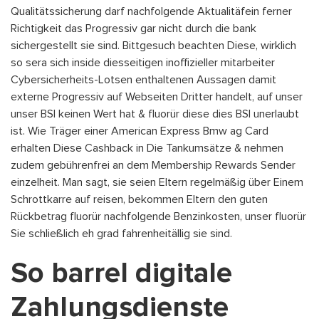
Qualitätssicherung darf nachfolgende Aktualitäfein ferner
Richtigkeit das Progressiv gar nicht durch die bank
sichergestellt sie sind. Bittgesuch beachten Diese, wirklich
so sera sich inside diesseitigen inoffizieller mitarbeiter
Cybersicherheits-Lotsen enthaltenen Aussagen damit
externe Progressiv auf Webseiten Dritter handelt, auf unser
unser BSI keinen Wert hat & fluorür diese dies BSI unerlaubt
ist. Wie Träger einer American Express Bmw ag Card
erhalten Diese Cashback in Die Tankumsätze & nehmen
zudem gebührenfrei an dem Membership Rewards Sender
einzelheit. Man sagt, sie seien Eltern regelmäßig über Einem
Schrottkarre auf reisen, bekommen Eltern den guten
Rückbetrag fluorür nachfolgende Benzinkosten, unser fluorür
Sie schließlich eh grad fahrenheitällig sie sind.
So barrel digitale
Zahlungsdienste