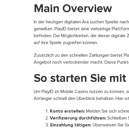
Main Overview
In der heutigen digitalen Ära suchen Spieler nac
genießen. PlayID bietet eine vielseitige Plattfo
befinden. Die Möglichkeiten, die dieser digitale
auf ihre Spiele zugreifen können.
Zusätzlich zu den schnellen Zahlungen bietet Pl
Angebot noch verlockender macht. Diese Punkte
So starten Sie mi
Um PlayID im Mobile Casino nutzen zu können, sin
Anfänger schnell den Überblick behalten. Hier ist
Konto erstellen:
Melden Sie sich schne
Verifizierung durchführen:
Schließen S
Einzahlung tätigen:
Überweisen Sie Gel