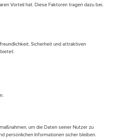
aren Vorteil hat. Diese Faktoren tragen dazu bei,
reundlichkeit, Sicherheit und attraktiven
bietet:
n.
eitsmaßnahmen, um die Daten seiner Nutzer zu
nd persönlichen Informationen sicher bleiben.