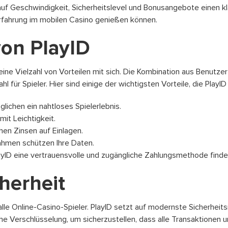
 auf Geschwindigkeit, Sicherheitslevel und Bonusangebote einen kl
rfahrung im mobilen Casino genießen können.
von PlayID
ine Vielzahl von Vorteilen mit sich. Die Kombination aus Benutzerf
für Spieler. Hier sind einige der wichtigsten Vorteile, die PlayID 
lichen ein nahtloses Spielerlebnis.
 mit Leichtigkeit.
hen Zinsen auf Einlagen.
hmen schützen Ihre Daten.
PlayID eine vertrauensvolle und zugängliche Zahlungsmethode finde
herheit
r alle Online-Casino-Spieler. PlayID setzt auf modernste Sicherh
he Verschlüsselung, um sicherzustellen, dass alle Transaktionen u