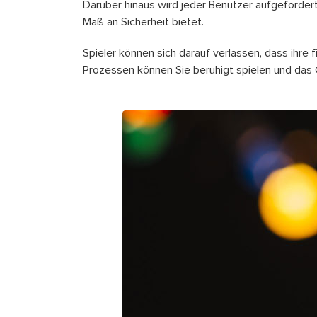
Darüber hinaus wird jeder Benutzer aufgefordert
Maß an Sicherheit bietet.
Spieler können sich darauf verlassen, dass ihre 
Prozessen können Sie beruhigt spielen und das 