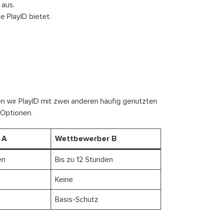
 aus.
e PlayID bietet.
en wir PlayID mit zwei anderen häufig genutzten
 Optionen.
 A
Wettbewerber B
en
Bis zu 12 Stunden
Keine
Basis-Schutz