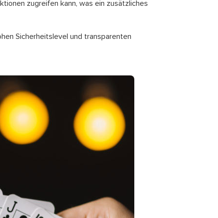
nktionen zugreifen kann, was ein zusätzliches
hohen Sicherheitslevel und transparenten