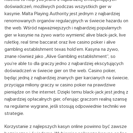
doświadczeń, możliwych podczas wszystkich gier w
kasynie. Malta Playing Authority jest jednym z najbardziej
renomowanych organów regulacyjnych w świecie hazardu on
the web. Wśród najważniejszych i najbardziej popularnych
gier w kasynie na żywo warto wymienić alive black-jack, live
ruletkę, real time baccarat oraz live casino poker i alive
gambling establishment texas hold’em. Kasyna na żywo,
znane również jako „Alive Gambling establishment”, so
you’re able to dla graczy jedno z najbardziej ekscytujących
doświadczeń w świecie gier on the web. Casino poker,
będąc jedną z najbardziej znanych gier karcianych na świecie,
przyciąga miliony graczy w casino poker na prawdziwe
pieniądze on the internet. Dzięki temu black-jack jest jedną z
najbardziej opłacalnych gier, oferując graczom realną szansę
na regularne wygrane, jeśli stosują odpowiednie techniki we
strategie.
Korzystanie z najlepszych kasyn online powinno być zawsze