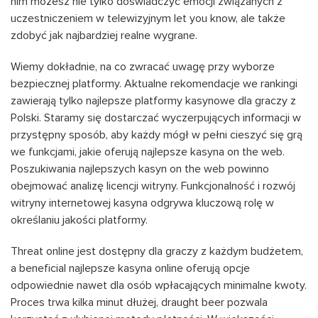
nim możesz nie tylko doświadczyć emocji związanych z
uczestniczeniem w telewizyjnym let you know, ale także
zdobyć jak najbardziej realne wygrane.
Wiemy dokładnie, na co zwracać uwagę przy wyborze
bezpiecznej platformy. Aktualne rekomendacje we rankingi
zawierają tylko najlepsze platformy kasynowe dla graczy z
Polski. Staramy się dostarczać wyczerpujących informacji w
przystępny sposób, aby każdy mógł w pełni cieszyć się grą
we funkcjami, jakie oferują najlepsze kasyna on the web.
Poszukiwania najlepszych kasyn on the web powinno
obejmować analizę licencji witryny. Funkcjonalność i rozwój
witryny internetowej kasyna odgrywa kluczową rolę w
określaniu jakości platformy.
Threat online jest dostępny dla graczy z każdym budżetem,
a beneficial najlepsze kasyna online oferują opcje
odpowiednie nawet dla osób wpłacających minimalne kwoty.
Proces trwa kilka minut dłużej, draught beer pozwala