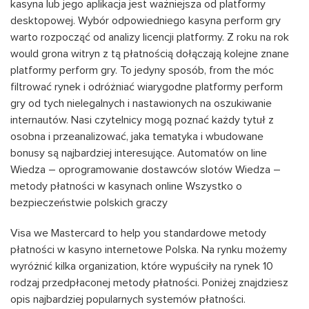
kasyna lub jego aplikacja jest ważniejsza od platformy
desktopowej. Wybór odpowiedniego kasyna perform gry
warto rozpocząć od analizy licencji platformy. Z roku na rok
would grona witryn z tą płatnością dołączają kolejne znane
platformy perform gry. To jedyny sposób, from the móc
filtrować rynek i odróżniać wiarygodne platformy perform
gry od tych nielegalnych i nastawionych na oszukiwanie
internautów. Nasi czytelnicy mogą poznać każdy tytuł z
osobna i przeanalizować, jaka tematyka i wbudowane
bonusy są najbardziej interesujące. Automatów on line
Wiedza – oprogramowanie dostawców slotów Wiedza –
metody płatności w kasynach online Wszystko o
bezpieczeństwie polskich graczy
Visa we Mastercard to help you standardowe metody
płatności w kasyno internetowe Polska. Na rynku możemy
wyróżnić kilka organization, które wypuściły na rynek 10
rodzaj przedpłaconej metody płatności. Poniżej znajdziesz
opis najbardziej popularnych systemów płatności.